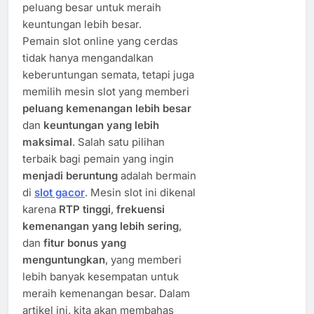
peluang besar untuk meraih
keuntungan lebih besar.
Pemain slot online yang cerdas
tidak hanya mengandalkan
keberuntungan semata, tetapi juga
memilih mesin slot yang memberi
peluang kemenangan lebih besar
dan
keuntungan yang lebih
maksimal
. Salah satu pilihan
terbaik bagi pemain yang ingin
menjadi beruntung
adalah bermain
di
slot gacor
. Mesin slot ini dikenal
karena
RTP tinggi
,
frekuensi
kemenangan yang lebih sering
,
dan
fitur bonus yang
menguntungkan
, yang memberi
lebih banyak kesempatan untuk
meraih kemenangan besar. Dalam
artikel ini, kita akan membahas