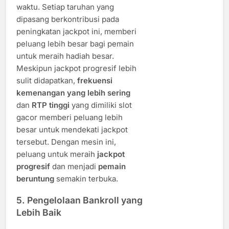
waktu. Setiap taruhan yang
dipasang berkontribusi pada
peningkatan jackpot ini, memberi
peluang lebih besar bagi pemain
untuk meraih hadiah besar.
Meskipun jackpot progresif lebih
sulit didapatkan,
frekuensi
kemenangan yang lebih sering
dan
RTP tinggi
yang dimiliki slot
gacor memberi peluang lebih
besar untuk mendekati jackpot
tersebut. Dengan mesin ini,
peluang untuk meraih
jackpot
progresif
dan menjadi
pemain
beruntung
semakin terbuka.
5.
Pengelolaan Bankroll yang
Lebih Baik