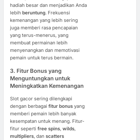
hadiah besar dan menjadikan Anda
lebih
beruntung
. Frekuensi
kemenangan yang lebih sering
juga memberi rasa pencapaian
yang terus-menerus, yang
membuat permainan lebih
menyenangkan dan memotivasi
pemain untuk terus bermain.
3.
Fitur Bonus yang
Menguntungkan untuk
Meningkatkan Kemenangan
Slot gacor sering dilengkapi
dengan berbagai
fitur bonus
yang
memberi pemain lebih banyak
kesempatan untuk menang. Fitur-
fitur seperti
free spins
,
wilds
,
multipliers
, dan
scatters