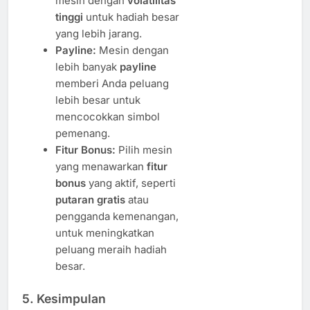
mesin dengan
volatilitas
tinggi
untuk hadiah besar
yang lebih jarang.
Payline:
Mesin dengan
lebih banyak
payline
memberi Anda peluang
lebih besar untuk
mencocokkan simbol
pemenang.
Fitur Bonus:
Pilih mesin
yang menawarkan
fitur
bonus
yang aktif, seperti
putaran gratis
atau
pengganda kemenangan,
untuk meningkatkan
peluang meraih hadiah
besar.
5.
Kesimpulan