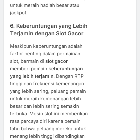
untuk meraih hadiah besar atau
jackpot.
6.
Keberuntungan yang Lebih
Terjamin dengan Slot Gacor
Meskipun keberuntungan adalah
faktor penting dalam permainan
slot, bermain di
slot gacor
memberi pemain
keberuntungan
yang lebih terjamin
. Dengan RTP
tinggi dan frekuensi kemenangan
yang lebih sering, peluang pemain
untuk meraih kemenangan lebih
besar dan lebih sering semakin
terbuka. Mesin slot ini memberikan
rasa percaya diri karena pemain
tahu bahwa peluang mereka untuk
menang lebih tinggi dibandingkan