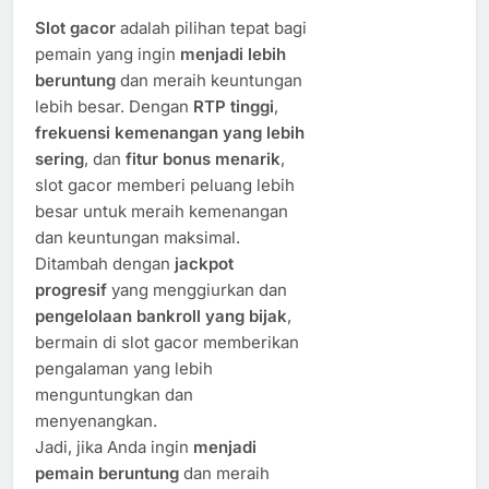
Slot gacor
adalah pilihan tepat bagi
pemain yang ingin
menjadi lebih
beruntung
dan meraih keuntungan
lebih besar. Dengan
RTP tinggi
,
frekuensi kemenangan yang lebih
sering
, dan
fitur bonus menarik
,
slot gacor memberi peluang lebih
besar untuk meraih kemenangan
dan keuntungan maksimal.
Ditambah dengan
jackpot
progresif
yang menggiurkan dan
pengelolaan bankroll yang bijak
,
bermain di slot gacor memberikan
pengalaman yang lebih
menguntungkan dan
menyenangkan.
Jadi, jika Anda ingin
menjadi
pemain beruntung
dan meraih