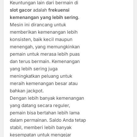
Keuntungan lain dari bermain di
slot gacor
adalah
frekuensi
kemenangan yang lebih sering
.
Mesin ini dirancang untuk
memberikan kemenangan lebih
konsisten, baik kecil maupun
menengah, yang memungkinkan
pemain untuk merasa lebih puas
dan terus bermain. Kemenangan
yang lebih sering juga
meningkatkan peluang untuk
meraih kemenangan besar atau
bahkan jackpot.
Dengan lebih banyak kemenangan
yang datang secara reguler,
pemain bisa bertahan lebih lama
dalam permainan. Saldo Anda tetap
stabil, memberi lebih banyak
kesempatan untuk mengejar