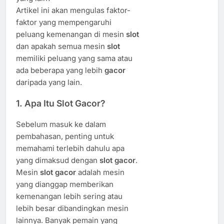
Artikel ini akan mengulas faktor-
faktor yang mempengaruhi
peluang kemenangan di mesin
slot
dan apakah semua mesin
slot
memiliki peluang yang sama atau
ada beberapa yang lebih
gacor
daripada yang lain.
1.
Apa Itu Slot Gacor?
Sebelum masuk ke dalam
pembahasan, penting untuk
memahami terlebih dahulu apa
yang dimaksud dengan
slot gacor
.
Mesin
slot gacor
adalah mesin
yang dianggap memberikan
kemenangan lebih sering atau
lebih besar dibandingkan mesin
lainnya. Banyak pemain yang