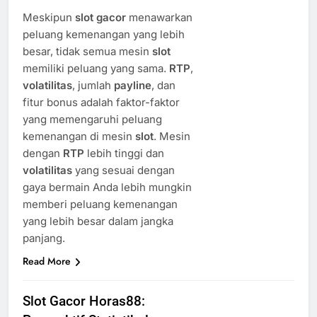
Meskipun
slot gacor
menawarkan
peluang kemenangan yang lebih
besar, tidak semua mesin
slot
memiliki peluang yang sama.
RTP
,
volatilitas
, jumlah
payline
, dan
fitur bonus adalah faktor-faktor
yang memengaruhi peluang
kemenangan di mesin
slot
. Mesin
dengan
RTP
lebih tinggi dan
volatilitas
yang sesuai dengan
gaya bermain Anda lebih mungkin
memberi peluang kemenangan
yang lebih besar dalam jangka
panjang.
Read More
Slot Gacor Horas88: