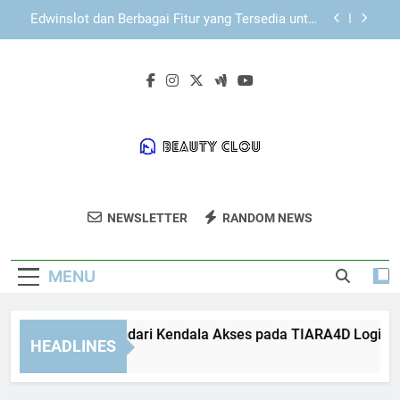
Skip
EDWINSLOT Login sebagai Bagian dari Sistem
to
Digital yang Terstruktur
content
Panduan Login Edwinslot Melalui Perangkat
Harian agar Akses Tetap Aman dan Praktis
Panduan Menghindari Kendala Akses pada
TIARA4D Login
Edwinslot dan Berbagai Fitur yang Tersedia untuk
Pengalaman Pengguna yang Lebih Optimal
EDWINSLOT Login sebagai Bagian dari Sistem
Digital yang Terstruktur
Beauty Clou
Temukan Produk Kecantikan Dan
Panduan Login Edwinslot Melalui Perangkat
NEWSLETTER
RANDOM NEWS
Harian agar Akses Tetap Aman dan Praktis
Perawatan Kulit Berkualitas Di Beauty Clou.
MENU
nduan Menghindari Kendala Akses pada TIARA4D Login
HEADLINES
Weeks Ago