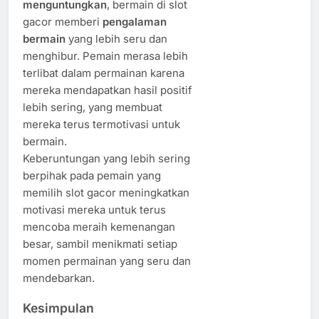
menguntungkan
, bermain di slot
gacor memberi
pengalaman
bermain
yang lebih seru dan
menghibur. Pemain merasa lebih
terlibat dalam permainan karena
mereka mendapatkan hasil positif
lebih sering, yang membuat
mereka terus termotivasi untuk
bermain.
Keberuntungan yang lebih sering
berpihak pada pemain yang
memilih slot gacor meningkatkan
motivasi mereka untuk terus
mencoba meraih kemenangan
besar, sambil menikmati setiap
momen permainan yang seru dan
mendebarkan.
Kesimpulan