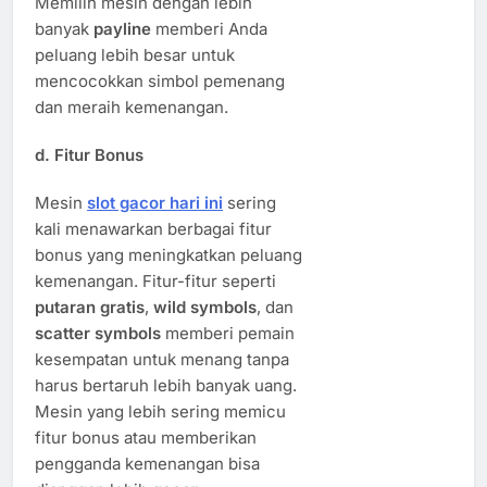
Memilih mesin dengan lebih
banyak
payline
memberi Anda
peluang lebih besar untuk
mencocokkan simbol pemenang
dan meraih kemenangan.
d.
Fitur Bonus
Mesin
slot gacor hari ini
sering
kali menawarkan berbagai fitur
bonus yang meningkatkan peluang
kemenangan. Fitur-fitur seperti
putaran gratis
,
wild symbols
, dan
scatter symbols
memberi pemain
kesempatan untuk menang tanpa
harus bertaruh lebih banyak uang.
Mesin yang lebih sering memicu
fitur bonus atau memberikan
pengganda kemenangan bisa