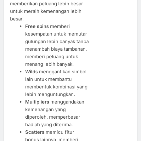
memberikan peluang lebih besar
untuk meraih kemenangan lebih
besar.
Free spins
memberi
kesempatan untuk memutar
gulungan lebih banyak tanpa
menambah biaya tambahan,
memberi peluang untuk
menang lebih banyak.
Wilds
menggantikan simbol
lain untuk membantu
membentuk kombinasi yang
lebih menguntungkan.
Multipliers
menggandakan
kemenangan yang
diperoleh, memperbesar
hadiah yang diterima.
Scatters
memicu fitur
bonus lainnya, memberi