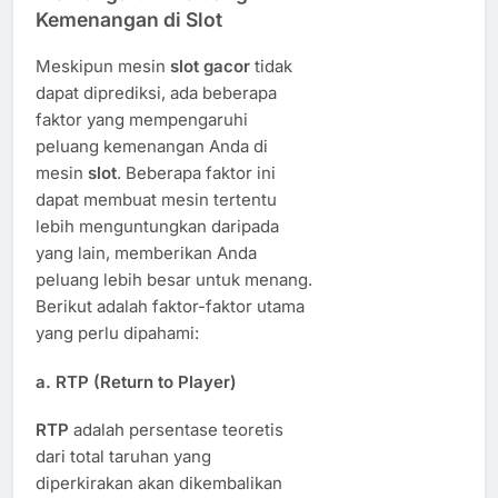
Kemenangan di Slot
Meskipun mesin
slot gacor
tidak
dapat diprediksi, ada beberapa
faktor yang mempengaruhi
peluang kemenangan Anda di
mesin
slot
. Beberapa faktor ini
dapat membuat mesin tertentu
lebih menguntungkan daripada
yang lain, memberikan Anda
peluang lebih besar untuk menang.
Berikut adalah faktor-faktor utama
yang perlu dipahami:
a.
RTP (Return to Player)
RTP
adalah persentase teoretis
dari total taruhan yang
diperkirakan akan dikembalikan