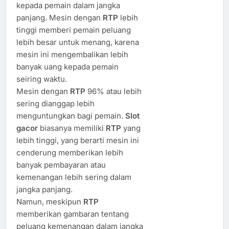
kepada pemain dalam jangka
panjang. Mesin dengan
RTP
lebih
tinggi memberi pemain peluang
lebih besar untuk menang, karena
mesin ini mengembalikan lebih
banyak uang kepada pemain
seiring waktu.
Mesin dengan
RTP
96% atau lebih
sering dianggap lebih
menguntungkan bagi pemain.
Slot
gacor
biasanya memiliki
RTP
yang
lebih tinggi, yang berarti mesin ini
cenderung memberikan lebih
banyak pembayaran atau
kemenangan lebih sering dalam
jangka panjang.
Namun, meskipun
RTP
memberikan gambaran tentang
peluang kemenangan dalam jangka