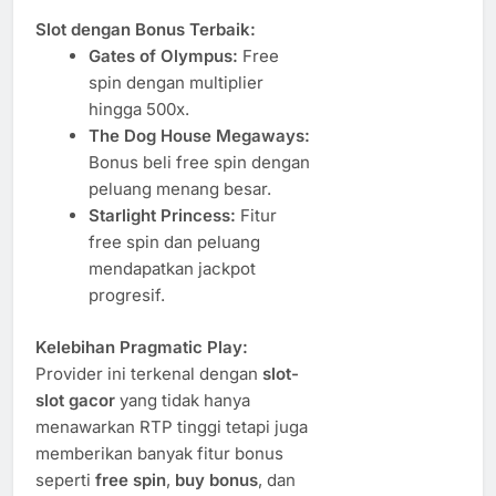
Slot dengan Bonus Terbaik:
Gates of Olympus:
Free
spin dengan multiplier
hingga 500x.
The Dog House Megaways:
Bonus beli free spin dengan
peluang menang besar.
Starlight Princess:
Fitur
free spin dan peluang
mendapatkan jackpot
progresif.
Kelebihan Pragmatic Play:
Provider ini terkenal dengan
slot-
slot gacor
yang tidak hanya
menawarkan RTP tinggi tetapi juga
memberikan banyak fitur bonus
seperti
free spin
,
buy bonus
, dan