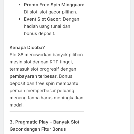
Promo Free Spin Mingguan:
Di slot-slot gacor pilihan.
Event Slot Gacor:
Dengan
hadiah uang tunai dan
bonus deposit.
Kenapa Dicoba?
Slot88 menawarkan banyak pilihan
mesin slot dengan RTP tinggi,
termasuk slot progresif dengan
pembayaran terbesar
. Bonus
deposit dan free spin membantu
pemain memperbesar peluang
menang tanpa harus meningkatkan
modal.
3.
Pragmatic Play – Banyak Slot
Gacor dengan Fitur Bonus