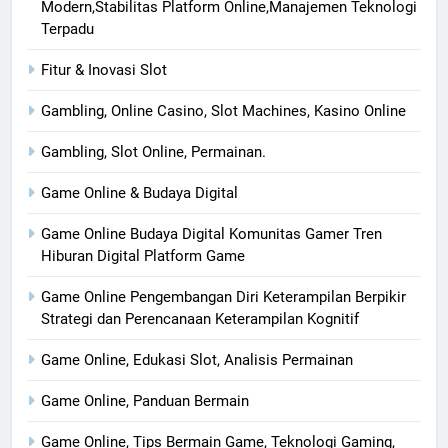
Modern,Stabilitas Platform Online,Manajemen Teknologi
Terpadu
Fitur & Inovasi Slot
Gambling, Online Casino, Slot Machines, Kasino Online
Gambling, Slot Online, Permainan.
Game Online & Budaya Digital
Game Online Budaya Digital Komunitas Gamer Tren
Hiburan Digital Platform Game
Game Online Pengembangan Diri Keterampilan Berpikir
Strategi dan Perencanaan Keterampilan Kognitif
Game Online, Edukasi Slot, Analisis Permainan
Game Online, Panduan Bermain
Game Online, Tips Bermain Game, Teknologi Gaming,