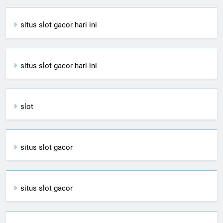
situs slot gacor hari ini
situs slot gacor hari ini
slot
situs slot gacor
situs slot gacor