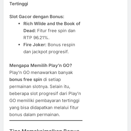
Tertinggi
Slot Gacor dengan Bonus:
Rich Wilde and the Book of
Dead:
Fitur free spin dan
RTP 96.21%.
Fire Joker:
Bonus respin
dan jackpot progresif.
Mengapa Memilih Play’n GO?
Play’n GO menawarkan banyak
bonus free spin
di setiap
permainan slotnya. Selain itu,
beberapa slot progresif dari Play’n
GO memiliki pembayaran tertinggi
yang bisa didapatkan melalui fitur
bonus dalam permainan.