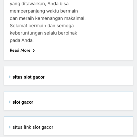
yang ditawarkan, Anda bisa
memperpanjang waktu bermain
dan meraih kemenangan maksimal.
Selamat bermain dan semoga
keberuntungan selalu berpihak
pada Anda!
Read More
situs slot gacor
slot gacor
situs link slot gacor