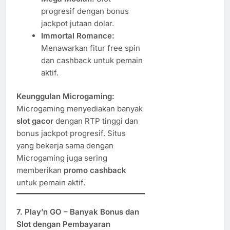
progresif dengan bonus
jackpot jutaan dolar.
Immortal Romance:
Menawarkan fitur free spin
dan cashback untuk pemain
aktif.
Keunggulan Microgaming:
Microgaming menyediakan banyak
slot gacor
dengan RTP tinggi dan
bonus jackpot progresif. Situs
yang bekerja sama dengan
Microgaming juga sering
memberikan
promo cashback
untuk pemain aktif.
7.
Play’n GO – Banyak Bonus dan
Slot dengan Pembayaran