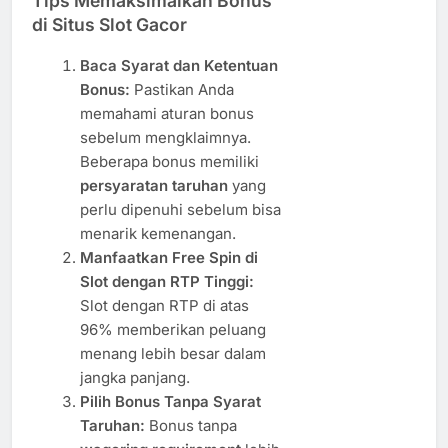
Tips Memaksimalkan Bonus
di Situs Slot Gacor
Baca Syarat dan Ketentuan
Bonus:
Pastikan Anda
memahami aturan bonus
sebelum mengklaimnya.
Beberapa bonus memiliki
persyaratan taruhan
yang
perlu dipenuhi sebelum bisa
menarik kemenangan.
Manfaatkan Free Spin di
Slot dengan RTP Tinggi:
Slot dengan RTP di atas
96% memberikan peluang
menang lebih besar dalam
jangka panjang.
Pilih Bonus Tanpa Syarat
Taruhan:
Bonus tanpa