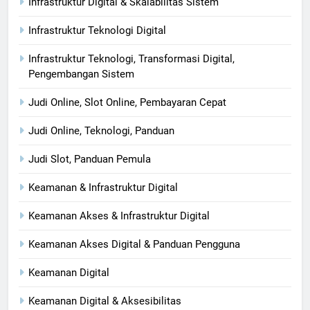
Infrastruktur Digital & Skalabilitas Sistem
Infrastruktur Teknologi Digital
Infrastruktur Teknologi, Transformasi Digital,
Pengembangan Sistem
Judi Online, Slot Online, Pembayaran Cepat
Judi Online, Teknologi, Panduan
Judi Slot, Panduan Pemula
Keamanan & Infrastruktur Digital
Keamanan Akses & Infrastruktur Digital
Keamanan Akses Digital & Panduan Pengguna
Keamanan Digital
Keamanan Digital & Aksesibilitas