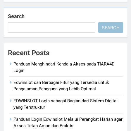
Search
SEARCH
Recent Posts
Panduan Menghindari Kendala Akses pada TIARA4D
Login
Edwinslot dan Berbagai Fitur yang Tersedia untuk
Pengalaman Pengguna yang Lebih Optimal
EDWINSLOT Login sebagai Bagian dari Sistem Digital
yang Terstruktur
Panduan Login Edwinslot Melalui Perangkat Harian agar
Akses Tetap Aman dan Praktis