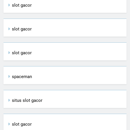
slot gacor
slot gacor
slot gacor
spaceman
situs slot gacor
slot gacor