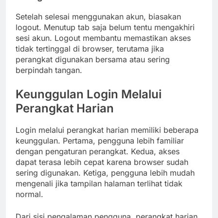
Setelah selesai menggunakan akun, biasakan
logout. Menutup tab saja belum tentu mengakhiri
sesi akun. Logout membantu memastikan akses
tidak tertinggal di browser, terutama jika
perangkat digunakan bersama atau sering
berpindah tangan.
Keunggulan Login Melalui
Perangkat Harian
Login melalui perangkat harian memiliki beberapa
keunggulan. Pertama, pengguna lebih familiar
dengan pengaturan perangkat. Kedua, akses
dapat terasa lebih cepat karena browser sudah
sering digunakan. Ketiga, pengguna lebih mudah
mengenali jika tampilan halaman terlihat tidak
normal.
Dari sisi pengalaman pengguna, perangkat harian