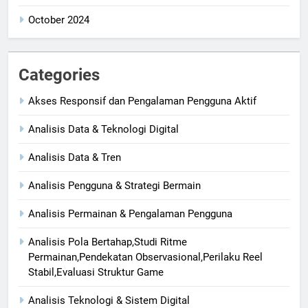
October 2024
Categories
Akses Responsif dan Pengalaman Pengguna Aktif
Analisis Data & Teknologi Digital
Analisis Data & Tren
Analisis Pengguna & Strategi Bermain
Analisis Permainan & Pengalaman Pengguna
Analisis Pola Bertahap,Studi Ritme
Permainan,Pendekatan Observasional,Perilaku Reel
Stabil,Evaluasi Struktur Game
Analisis Teknologi & Sistem Digital