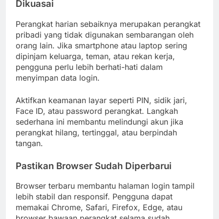
Dikuasai
Perangkat harian sebaiknya merupakan perangkat
pribadi yang tidak digunakan sembarangan oleh
orang lain. Jika smartphone atau laptop sering
dipinjam keluarga, teman, atau rekan kerja,
pengguna perlu lebih berhati-hati dalam
menyimpan data login.
Aktifkan keamanan layar seperti PIN, sidik jari,
Face ID, atau password perangkat. Langkah
sederhana ini membantu melindungi akun jika
perangkat hilang, tertinggal, atau berpindah
tangan.
Pastikan Browser Sudah Diperbarui
Browser terbaru membantu halaman login tampil
lebih stabil dan responsif. Pengguna dapat
memakai Chrome, Safari, Firefox, Edge, atau
browser bawaan perangkat selama sudah