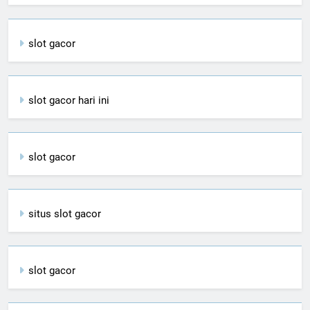
slot gacor
slot gacor hari ini
slot gacor
situs slot gacor
slot gacor