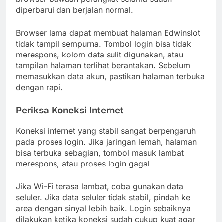
diperbarui dan berjalan normal.
Browser lama dapat membuat halaman Edwinslot
tidak tampil sempurna. Tombol login bisa tidak
merespons, kolom data sulit digunakan, atau
tampilan halaman terlihat berantakan. Sebelum
memasukkan data akun, pastikan halaman terbuka
dengan rapi.
Periksa Koneksi Internet
Koneksi internet yang stabil sangat berpengaruh
pada proses login. Jika jaringan lemah, halaman
bisa terbuka sebagian, tombol masuk lambat
merespons, atau proses login gagal.
Jika Wi-Fi terasa lambat, coba gunakan data
seluler. Jika data seluler tidak stabil, pindah ke
area dengan sinyal lebih baik. Login sebaiknya
dilakukan ketika koneksi sudah cukup kuat agar