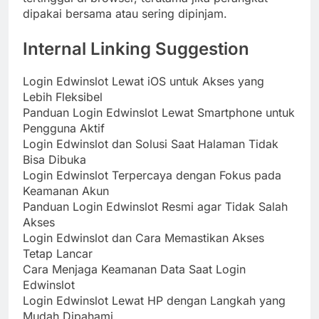
dipakai bersama atau sering dipinjam.
Internal Linking Suggestion
Login Edwinslot Lewat iOS untuk Akses yang
Lebih Fleksibel
Panduan Login Edwinslot Lewat Smartphone untuk
Pengguna Aktif
Login Edwinslot dan Solusi Saat Halaman Tidak
Bisa Dibuka
Login Edwinslot Terpercaya dengan Fokus pada
Keamanan Akun
Panduan Login Edwinslot Resmi agar Tidak Salah
Akses
Login Edwinslot dan Cara Memastikan Akses
Tetap Lancar
Cara Menjaga Keamanan Data Saat Login
Edwinslot
Login Edwinslot Lewat HP dengan Langkah yang
Mudah Dipahami