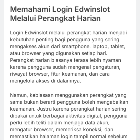
Memahami Login Edwinslot
Melalui Perangkat Harian
Login Edwinslot melalui perangkat harian menjadi
kebutuhan penting bagi pengguna yang sering
mengakses akun dari smartphone, laptop, tablet,
atau browser yang digunakan setiap hari.
Perangkat harian biasanya terasa lebih nyaman
karena pengguna sudah mengenal pengaturan,
riwayat browser, fitur keamanan, dan cara
mengelola akses di dalamnya.
Namun, kebiasaan menggunakan perangkat yang
sama bukan berarti pengguna boleh mengabaikan
keamanan. Justru karena perangkat harian sering
dipakai untuk berbagai aktivitas digital, pengguna
perlu lebih teliti dalam menjaga data akun,
mengatur browser, memeriksa koneksi, dan
memastikan halaman login tampil normal sebelum