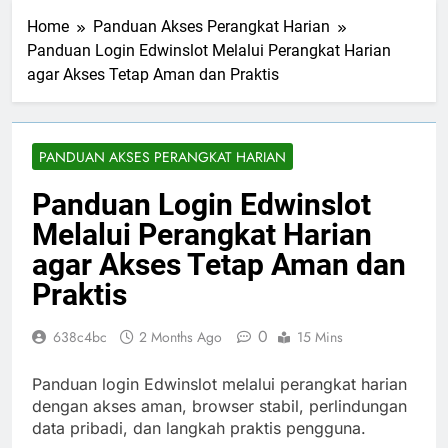
Home
Panduan Akses Perangkat Harian
Panduan Login Edwinslot Melalui Perangkat Harian
agar Akses Tetap Aman dan Praktis
PANDUAN AKSES PERANGKAT HARIAN
Panduan Login Edwinslot
Melalui Perangkat Harian
agar Akses Tetap Aman dan
Praktis
0
638c4bc
2 Months Ago
15 Mins
Panduan login Edwinslot melalui perangkat harian
dengan akses aman, browser stabil, perlindungan
data pribadi, dan langkah praktis pengguna.