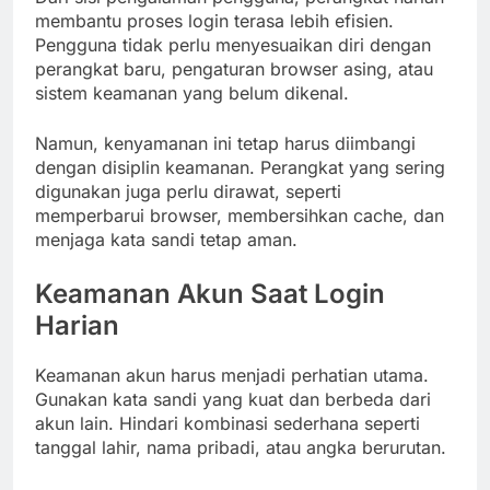
membantu proses login terasa lebih efisien.
Pengguna tidak perlu menyesuaikan diri dengan
perangkat baru, pengaturan browser asing, atau
sistem keamanan yang belum dikenal.
Namun, kenyamanan ini tetap harus diimbangi
dengan disiplin keamanan. Perangkat yang sering
digunakan juga perlu dirawat, seperti
memperbarui browser, membersihkan cache, dan
menjaga kata sandi tetap aman.
Keamanan Akun Saat Login
Harian
Keamanan akun harus menjadi perhatian utama.
Gunakan kata sandi yang kuat dan berbeda dari
akun lain. Hindari kombinasi sederhana seperti
tanggal lahir, nama pribadi, atau angka berurutan.