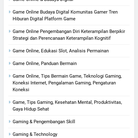
Game Online Budaya Digital Komunitas Gamer Tren
Hiburan Digital Platform Game
Game Online Pengembangan Diri Keterampilan Berpikir
Strategi dan Perencanaan Keterampilan Kognitif
Game Online, Edukasi Slot, Analisis Permainan
Game Online, Panduan Bermain
Game Online, Tips Bermain Game, Teknologi Gaming,
Koneksi Internet, Pengalaman Gaming, Pengaturan
Koneksi
Game, Tips Gaming, Kesehatan Mental, Produktivitas,
Gaya Hidup Sehat
Gaming & Pengembangan Skill
Gaming & Technology