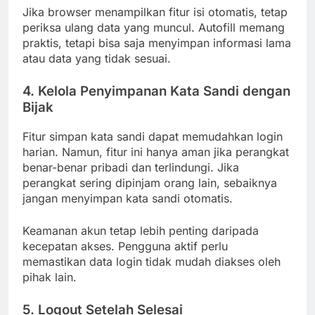
Jika browser menampilkan fitur isi otomatis, tetap
periksa ulang data yang muncul. Autofill memang
praktis, tetapi bisa saja menyimpan informasi lama
atau data yang tidak sesuai.
4. Kelola Penyimpanan Kata Sandi dengan
Bijak
Fitur simpan kata sandi dapat memudahkan login
harian. Namun, fitur ini hanya aman jika perangkat
benar-benar pribadi dan terlindungi. Jika
perangkat sering dipinjam orang lain, sebaiknya
jangan menyimpan kata sandi otomatis.
Keamanan akun tetap lebih penting daripada
kecepatan akses. Pengguna aktif perlu
memastikan data login tidak mudah diakses oleh
pihak lain.
5. Logout Setelah Selesai