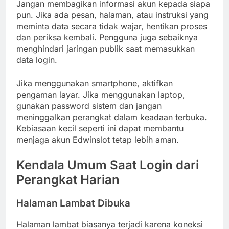
Jangan membagikan informasi akun kepada siapa
pun. Jika ada pesan, halaman, atau instruksi yang
meminta data secara tidak wajar, hentikan proses
dan periksa kembali. Pengguna juga sebaiknya
menghindari jaringan publik saat memasukkan
data login.
Jika menggunakan smartphone, aktifkan
pengaman layar. Jika menggunakan laptop,
gunakan password sistem dan jangan
meninggalkan perangkat dalam keadaan terbuka.
Kebiasaan kecil seperti ini dapat membantu
menjaga akun Edwinslot tetap lebih aman.
Kendala Umum Saat Login dari
Perangkat Harian
Halaman Lambat Dibuka
Halaman lambat biasanya terjadi karena koneksi