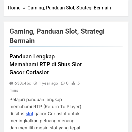
Home
Gaming, Panduan Slot, Strategi Bermain
Gaming, Panduan Slot, Strategi
Bermain
Panduan Lengkap
Memahami RTP di Situs Slot
Gacor Corlaslot
638c4bc
1 year ago
0
5
mins
Pelajari panduan lengkap
memahami RTP (Return To Player)
di situs
slot
gacor Corlaslot untuk
meningkatkan peluang menang
dan memilih mesin slot yang tepat