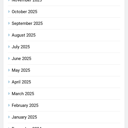
October 2025
September 2025
August 2025
July 2025
June 2025
May 2025
April 2025
March 2025
February 2025
January 2025