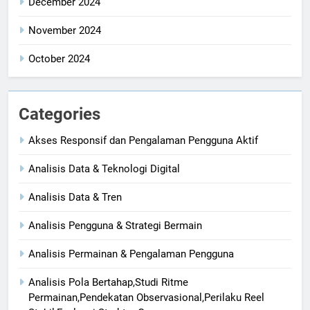
December 2024
November 2024
October 2024
Categories
Akses Responsif dan Pengalaman Pengguna Aktif
Analisis Data & Teknologi Digital
Analisis Data & Tren
Analisis Pengguna & Strategi Bermain
Analisis Permainan & Pengalaman Pengguna
Analisis Pola Bertahap,Studi Ritme
Permainan,Pendekatan Observasional,Perilaku Reel