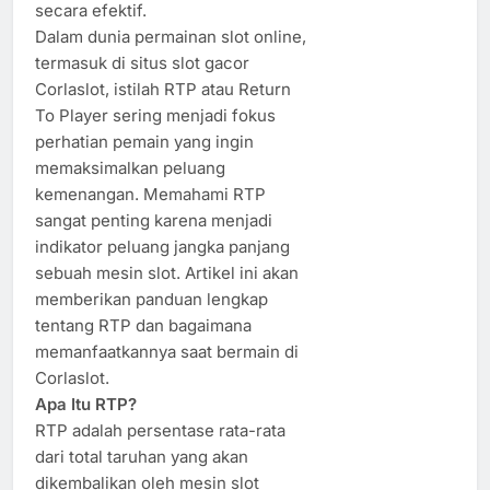
secara efektif.
Dalam dunia permainan slot online,
termasuk di situs slot gacor
Corlaslot, istilah RTP atau Return
To Player sering menjadi fokus
perhatian pemain yang ingin
memaksimalkan peluang
kemenangan. Memahami RTP
sangat penting karena menjadi
indikator peluang jangka panjang
sebuah mesin slot. Artikel ini akan
memberikan panduan lengkap
tentang RTP dan bagaimana
memanfaatkannya saat bermain di
Corlaslot.
Apa Itu RTP?
RTP adalah persentase rata-rata
dari total taruhan yang akan
dikembalikan oleh mesin slot