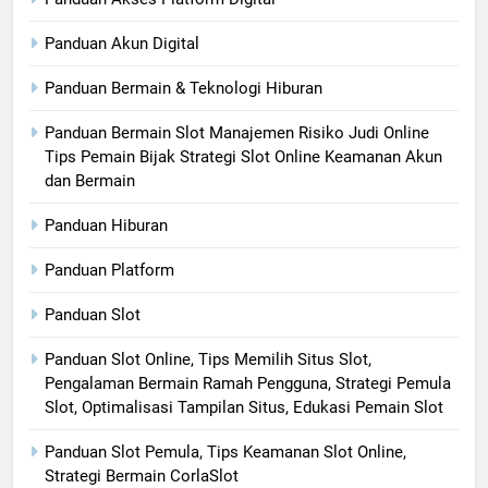
Panduan Akun Digital
Panduan Bermain & Teknologi Hiburan
Panduan Bermain Slot Manajemen Risiko Judi Online
Tips Pemain Bijak Strategi Slot Online Keamanan Akun
dan Bermain
Panduan Hiburan
Panduan Platform
Panduan Slot
Panduan Slot Online, Tips Memilih Situs Slot,
Pengalaman Bermain Ramah Pengguna, Strategi Pemula
Slot, Optimalisasi Tampilan Situs, Edukasi Pemain Slot
Panduan Slot Pemula, Tips Keamanan Slot Online,
Strategi Bermain CorlaSlot