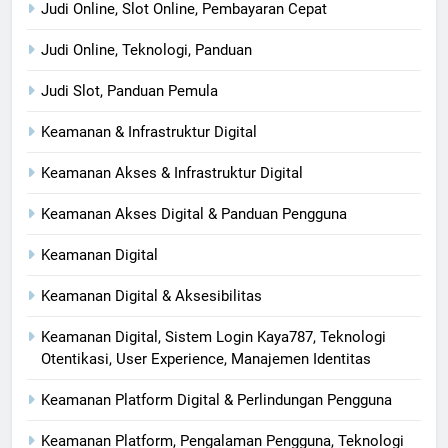
Judi Online, Slot Online, Pembayaran Cepat
Judi Online, Teknologi, Panduan
Judi Slot, Panduan Pemula
Keamanan & Infrastruktur Digital
Keamanan Akses & Infrastruktur Digital
Keamanan Akses Digital & Panduan Pengguna
Keamanan Digital
Keamanan Digital & Aksesibilitas
Keamanan Digital, Sistem Login Kaya787, Teknologi
Otentikasi, User Experience, Manajemen Identitas
Keamanan Platform Digital & Perlindungan Pengguna
Keamanan Platform, Pengalaman Pengguna, Teknologi