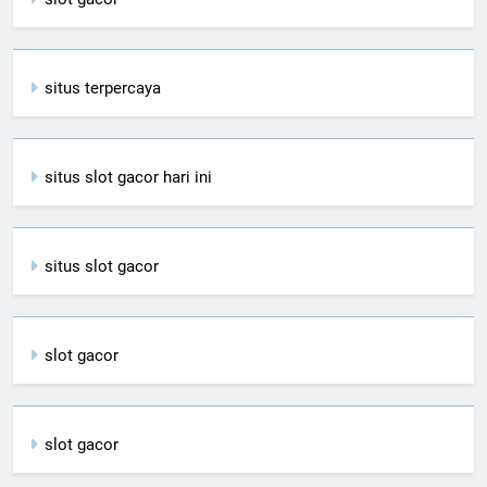
situs terpercaya
situs slot gacor hari ini
situs slot gacor
slot gacor
slot gacor