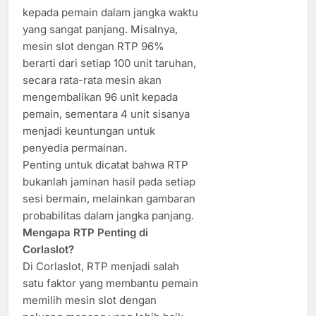
kepada pemain dalam jangka waktu
yang sangat panjang. Misalnya,
mesin slot dengan RTP 96%
berarti dari setiap 100 unit taruhan,
secara rata-rata mesin akan
mengembalikan 96 unit kepada
pemain, sementara 4 unit sisanya
menjadi keuntungan untuk
penyedia permainan.
Penting untuk dicatat bahwa RTP
bukanlah jaminan hasil pada setiap
sesi bermain, melainkan gambaran
probabilitas dalam jangka panjang.
Mengapa RTP Penting di
Corlaslot?
Di Corlaslot, RTP menjadi salah
satu faktor yang membantu pemain
memilih mesin slot dengan