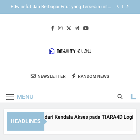
Skip
EDWINSLOT Login sebagai Bagian dari Sistem
to
Digital yang Terstruktur
content
Panduan Login Edwinslot Melalui Perangkat
Harian agar Akses Tetap Aman dan Praktis
Panduan Menghindari Kendala Akses pada
TIARA4D Login
Edwinslot dan Berbagai Fitur yang Tersedia untuk
Pengalaman Pengguna yang Lebih Optimal
EDWINSLOT Login sebagai Bagian dari Sistem
Digital yang Terstruktur
Beauty Clou
Temukan Produk Kecantikan Dan
Panduan Login Edwinslot Melalui Perangkat
NEWSLETTER
RANDOM NEWS
Harian agar Akses Tetap Aman dan Praktis
Perawatan Kulit Berkualitas Di Beauty Clou.
MENU
nduan Menghindari Kendala Akses pada TIARA4D Login
HEADLINES
Weeks Ago