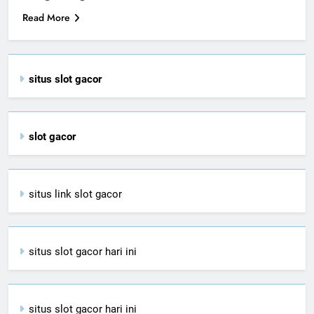
Read More
situs slot gacor
slot gacor
situs link slot gacor
situs slot gacor hari ini
situs slot gacor hari ini