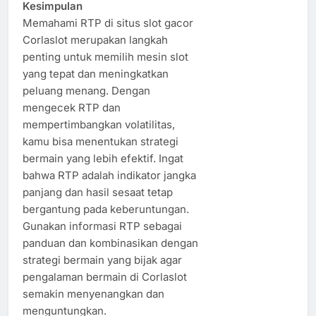
Kesimpulan
Memahami RTP di situs slot gacor
Corlaslot merupakan langkah
penting untuk memilih mesin slot
yang tepat dan meningkatkan
peluang menang. Dengan
mengecek RTP dan
mempertimbangkan volatilitas,
kamu bisa menentukan strategi
bermain yang lebih efektif. Ingat
bahwa RTP adalah indikator jangka
panjang dan hasil sesaat tetap
bergantung pada keberuntungan.
Gunakan informasi RTP sebagai
panduan dan kombinasikan dengan
strategi bermain yang bijak agar
pengalaman bermain di Corlaslot
semakin menyenangkan dan
menguntungkan.