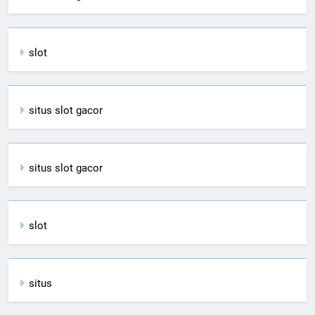
slot
situs slot gacor
situs slot gacor
slot
situs