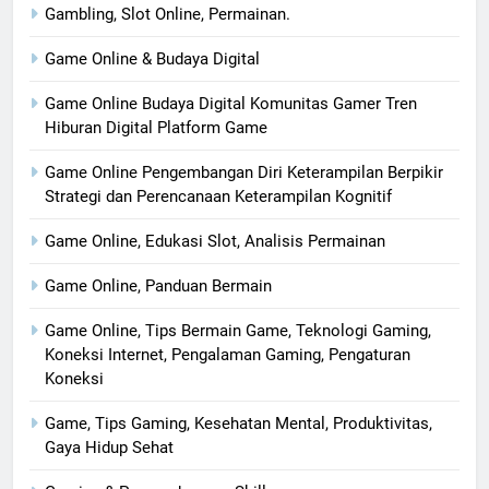
Gambling, Slot Online, Permainan.
Game Online & Budaya Digital
Game Online Budaya Digital Komunitas Gamer Tren
Hiburan Digital Platform Game
Game Online Pengembangan Diri Keterampilan Berpikir
Strategi dan Perencanaan Keterampilan Kognitif
Game Online, Edukasi Slot, Analisis Permainan
Game Online, Panduan Bermain
Game Online, Tips Bermain Game, Teknologi Gaming,
Koneksi Internet, Pengalaman Gaming, Pengaturan
Koneksi
Game, Tips Gaming, Kesehatan Mental, Produktivitas,
Gaya Hidup Sehat