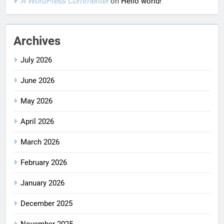
A WordPress Commenter
on
Hello world!
Archives
July 2026
June 2026
May 2026
April 2026
March 2026
February 2026
January 2026
December 2025
November 2025