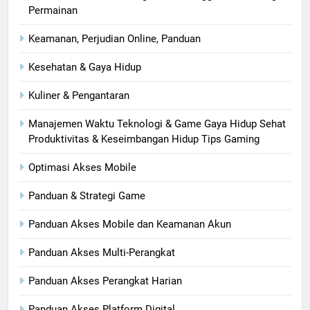
Permainan
Keamanan, Perjudian Online, Panduan
Kesehatan & Gaya Hidup
Kuliner & Pengantaran
Manajemen Waktu Teknologi & Game Gaya Hidup Sehat
Produktivitas & Keseimbangan Hidup Tips Gaming
Optimasi Akses Mobile
Panduan & Strategi Game
Panduan Akses Mobile dan Keamanan Akun
Panduan Akses Multi-Perangkat
Panduan Akses Perangkat Harian
Panduan Akses Platform Digital