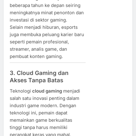
beberapa tahun ke depan seiring
meningkatnya minat penonton dan
investasi di sektor gaming.
Selain menjadi hiburan, esports
juga membuka peluang karier baru
seperti pemain profesional,
streamer, analis game, dan
pembuat konten gaming.
3. Cloud Gaming dan
Akses Tanpa Batas
Teknologi
cloud gaming
menjadi
salah satu inovasi penting dalam
industri game modern. Dengan
teknologi ini, pemain dapat
memainkan game berkualitas
tinggi tanpa harus memiliki
perangkat keras yang mahal.