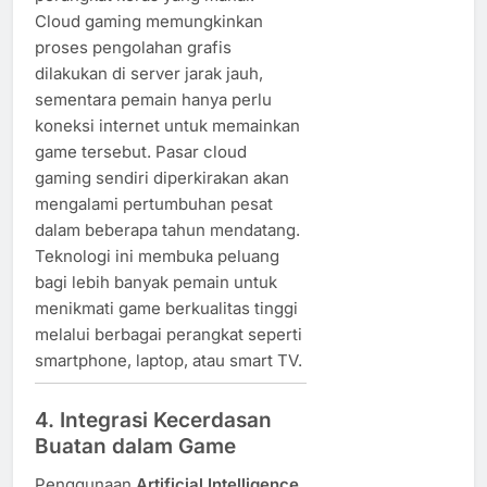
Cloud gaming memungkinkan
proses pengolahan grafis
dilakukan di server jarak jauh,
sementara pemain hanya perlu
koneksi internet untuk memainkan
game tersebut. Pasar cloud
gaming sendiri diperkirakan akan
mengalami pertumbuhan pesat
dalam beberapa tahun mendatang.
Teknologi ini membuka peluang
bagi lebih banyak pemain untuk
menikmati game berkualitas tinggi
melalui berbagai perangkat seperti
smartphone, laptop, atau smart TV.
4. Integrasi Kecerdasan
Buatan dalam Game
Penggunaan
Artificial Intelligence