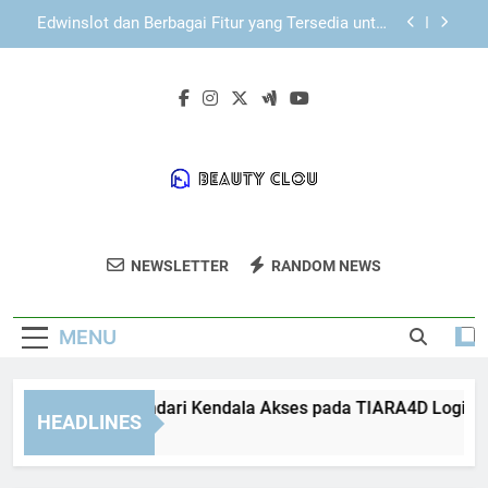
Skip
EDWINSLOT Login sebagai Bagian dari Sistem
to
Digital yang Terstruktur
content
Panduan Login Edwinslot Melalui Perangkat
Harian agar Akses Tetap Aman dan Praktis
Panduan Menghindari Kendala Akses pada
TIARA4D Login
Edwinslot dan Berbagai Fitur yang Tersedia untuk
Pengalaman Pengguna yang Lebih Optimal
EDWINSLOT Login sebagai Bagian dari Sistem
Digital yang Terstruktur
Beauty Clou
Temukan Produk Kecantikan Dan
Panduan Login Edwinslot Melalui Perangkat
NEWSLETTER
RANDOM NEWS
Harian agar Akses Tetap Aman dan Praktis
Perawatan Kulit Berkualitas Di Beauty Clou.
MENU
nduan Menghindari Kendala Akses pada TIARA4D Login
HEADLINES
Month Ago