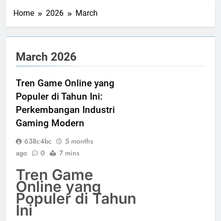
Home
2026
March
March 2026
Tren Game Online yang
Populer di Tahun Ini:
Perkembangan Industri
Gaming Modern
638c4bc
5 months
ago
0
7 mins
Tren Game
Online yang
Populer di Tahun
Ini