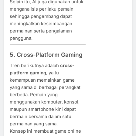
Selain itu, AI juga digunakan untuk
menganalisis perilaku pemain
sehingga pengembang dapat
meningkatkan keseimbangan
permainan serta pengalaman
pengguna.
5. Cross-Platform Gaming
Tren berikutnya adalah
cross-
platform gaming
, yaitu
kemampuan memainkan game
yang sama di berbagai perangkat
berbeda. Pemain yang
menggunakan komputer, konsol,
maupun smartphone kini dapat
bermain bersama dalam satu
permainan yang sama.
Konsep ini membuat game online