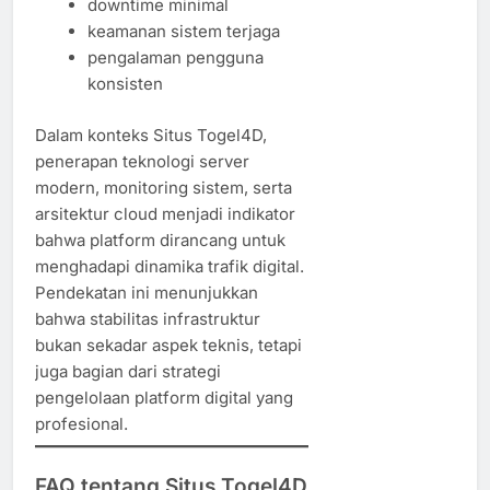
downtime minimal
keamanan sistem terjaga
pengalaman pengguna
konsisten
Dalam konteks Situs Togel4D,
penerapan teknologi server
modern, monitoring sistem, serta
arsitektur cloud menjadi indikator
bahwa platform dirancang untuk
menghadapi dinamika trafik digital.
Pendekatan ini menunjukkan
bahwa stabilitas infrastruktur
bukan sekadar aspek teknis, tetapi
juga bagian dari strategi
pengelolaan platform digital yang
profesional.
FAQ tentang Situs Togel4D