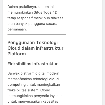
Dalam praktiknya, sistem ini
memungkinkan Situs Togel4D
tetap responsif meskipun diakses
oleh banyak pengguna secara
bersamaan.
Penggunaan Teknologi
Cloud dalam Infrastruktur
Platform
Fleksibilitas Infrastruktur
Banyak platform digital modern
memanfaatkan teknologi
cloud
computing
untuk meningkatkan
fleksibilitas sistem. Cloud
memungkinkan penyedia layanan
untuk menyesuaikan kapasitas