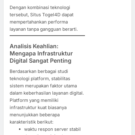
Dengan kombinasi teknologi
tersebut, Situs Togel4D dapat
mempertahankan performa
layanan tanpa gangguan berarti.
Analisis Keahlian:
Mengapa Infrastruktur
Digital Sangat Penting
Berdasarkan berbagai studi
teknologi platform, stabilitas
sistem merupakan faktor utama
dalam keberhasilan layanan digital.
Platform yang memiliki
infrastruktur kuat biasanya
menunjukkan beberapa
karakteristik berikut:
waktu respon server stabil