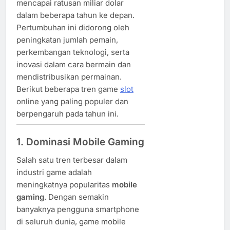
mencapai ratusan miliar dolar
dalam beberapa tahun ke depan.
Pertumbuhan ini didorong oleh
peningkatan jumlah pemain,
perkembangan teknologi, serta
inovasi dalam cara bermain dan
mendistribusikan permainan.
Berikut beberapa tren game
slot
online yang paling populer dan
berpengaruh pada tahun ini.
1. Dominasi Mobile Gaming
Salah satu tren terbesar dalam
industri game adalah
meningkatnya popularitas
mobile
gaming
. Dengan semakin
banyaknya pengguna smartphone
di seluruh dunia, game mobile