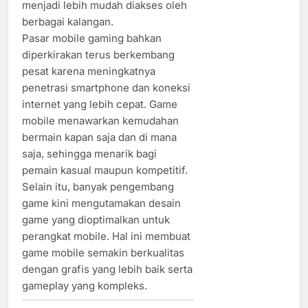
menjadi lebih mudah diakses oleh
berbagai kalangan.
Pasar mobile gaming bahkan
diperkirakan terus berkembang
pesat karena meningkatnya
penetrasi smartphone dan koneksi
internet yang lebih cepat. Game
mobile menawarkan kemudahan
bermain kapan saja dan di mana
saja, sehingga menarik bagi
pemain kasual maupun kompetitif.
Selain itu, banyak pengembang
game kini mengutamakan desain
game yang dioptimalkan untuk
perangkat mobile. Hal ini membuat
game mobile semakin berkualitas
dengan grafis yang lebih baik serta
gameplay yang kompleks.