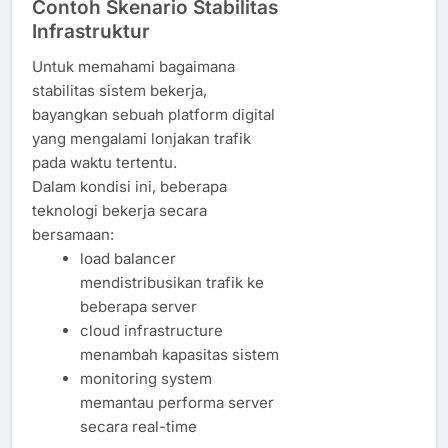
Contoh Skenario Stabilitas
Infrastruktur
Untuk memahami bagaimana
stabilitas sistem bekerja,
bayangkan sebuah platform digital
yang mengalami lonjakan trafik
pada waktu tertentu.
Dalam kondisi ini, beberapa
teknologi bekerja secara
bersamaan:
load balancer
mendistribusikan trafik ke
beberapa server
cloud infrastructure
menambah kapasitas sistem
monitoring system
memantau performa server
secara real-time