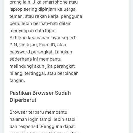
orang lain. Jika smartphone atau
laptop sering dipinjam keluarga,
teman, atau rekan kerja, pengguna
perlu lebih berhati-hati dalam
menyimpan data login.
Aktifkan keamanan layar seperti
PIN, sidik jari, Face ID, atau
password perangkat. Langkah
sederhana ini membantu
melindungi akun jika perangkat
hilang, tertinggal, atau berpindah
tangan.
Pastikan Browser Sudah
Diperbarui
Browser terbaru membantu
halaman login tampil lebih stabil
dan responsif. Pengguna dapat