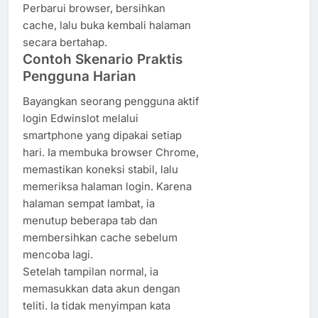
Perbarui browser, bersihkan
cache, lalu buka kembali halaman
secara bertahap.
Contoh Skenario Praktis
Pengguna Harian
Bayangkan seorang pengguna aktif
login Edwinslot melalui
smartphone yang dipakai setiap
hari. Ia membuka browser Chrome,
memastikan koneksi stabil, lalu
memeriksa halaman login. Karena
halaman sempat lambat, ia
menutup beberapa tab dan
membersihkan cache sebelum
mencoba lagi.
Setelah tampilan normal, ia
memasukkan data akun dengan
teliti. Ia tidak menyimpan kata