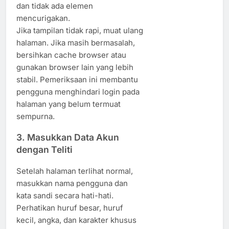
dan tidak ada elemen
mencurigakan.
Jika tampilan tidak rapi, muat ulang
halaman. Jika masih bermasalah,
bersihkan cache browser atau
gunakan browser lain yang lebih
stabil. Pemeriksaan ini membantu
pengguna menghindari login pada
halaman yang belum termuat
sempurna.
3. Masukkan Data Akun
dengan Teliti
Setelah halaman terlihat normal,
masukkan nama pengguna dan
kata sandi secara hati-hati.
Perhatikan huruf besar, huruf
kecil, angka, dan karakter khusus