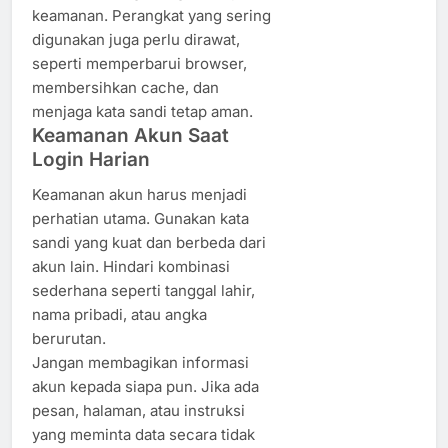
keamanan. Perangkat yang sering
digunakan juga perlu dirawat,
seperti memperbarui browser,
membersihkan cache, dan
menjaga kata sandi tetap aman.
Keamanan Akun Saat
Login Harian
Keamanan akun harus menjadi
perhatian utama. Gunakan kata
sandi yang kuat dan berbeda dari
akun lain. Hindari kombinasi
sederhana seperti tanggal lahir,
nama pribadi, atau angka
berurutan.
Jangan membagikan informasi
akun kepada siapa pun. Jika ada
pesan, halaman, atau instruksi
yang meminta data secara tidak