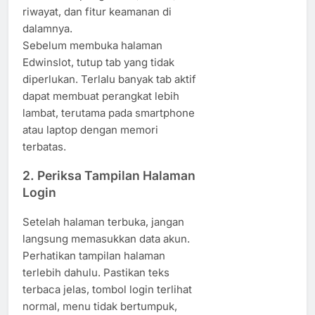
riwayat, dan fitur keamanan di
dalamnya.
Sebelum membuka halaman
Edwinslot, tutup tab yang tidak
diperlukan. Terlalu banyak tab aktif
dapat membuat perangkat lebih
lambat, terutama pada smartphone
atau laptop dengan memori
terbatas.
2. Periksa Tampilan Halaman
Login
Setelah halaman terbuka, jangan
langsung memasukkan data akun.
Perhatikan tampilan halaman
terlebih dahulu. Pastikan teks
terbaca jelas, tombol login terlihat
normal, menu tidak bertumpuk,