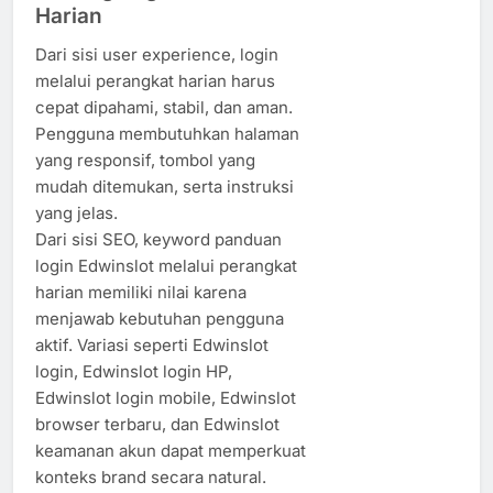
Harian
Dari sisi user experience, login
melalui perangkat harian harus
cepat dipahami, stabil, dan aman.
Pengguna membutuhkan halaman
yang responsif, tombol yang
mudah ditemukan, serta instruksi
yang jelas.
Dari sisi SEO, keyword panduan
login Edwinslot melalui perangkat
harian memiliki nilai karena
menjawab kebutuhan pengguna
aktif. Variasi seperti Edwinslot
login, Edwinslot login HP,
Edwinslot login mobile, Edwinslot
browser terbaru, dan Edwinslot
keamanan akun dapat memperkuat
konteks brand secara natural.