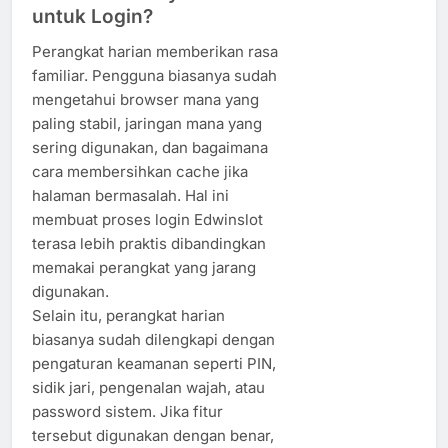
untuk Login?
Perangkat harian memberikan rasa
familiar. Pengguna biasanya sudah
mengetahui browser mana yang
paling stabil, jaringan mana yang
sering digunakan, dan bagaimana
cara membersihkan cache jika
halaman bermasalah. Hal ini
membuat proses login Edwinslot
terasa lebih praktis dibandingkan
memakai perangkat yang jarang
digunakan.
Selain itu, perangkat harian
biasanya sudah dilengkapi dengan
pengaturan keamanan seperti PIN,
sidik jari, pengenalan wajah, atau
password sistem. Jika fitur
tersebut digunakan dengan benar,