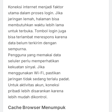
Koneksi internet menjadi faktor
utama dalam proses login. Jika
jaringan lemah, halaman bisa
membutuhkan waktu lebih lama
untuk terbuka. Tombol login juga
bisa terlambat merespons karena
data belum terkirim dengan
sempurna.
Pengguna yang memakai data
seluler perlu memperhatikan
kekuatan sinyal. Jika
menggunakan Wi-Fi, pastikan
jaringan tidak sedang terlalu padat.
Untuk aktivitas akun, koneksi
pribadi lebih disarankan karena
lebih mudah dikontrol.
Cache Browser Menumpuk