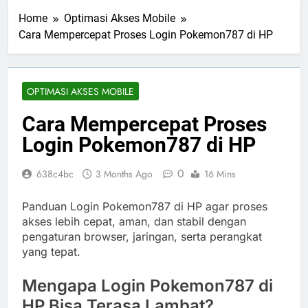
Home
Optimasi Akses Mobile
Cara Mempercepat Proses Login Pokemon787 di HP
OPTIMASI AKSES MOBILE
Cara Mempercepat Proses
Login Pokemon787 di HP
0
638c4bc
3 Months Ago
16 Mins
Panduan Login Pokemon787 di HP agar proses
akses lebih cepat, aman, dan stabil dengan
pengaturan browser, jaringan, serta perangkat
yang tepat.
Mengapa Login Pokemon787 di
HP Bisa Terasa Lambat?