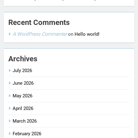
Recent Comments
A WordPress Commenter
on
Hello world!
Archives
July 2026
June 2026
May 2026
April 2026
March 2026
February 2026