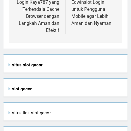
Login Kaya787 yang
Edwinslot Login
Terkendala Cache
untuk Pengguna
Browser dengan
Mobile agar Lebih
Langkah Aman dan
Aman dan Nyaman
Efektif
situs slot gacor
slot gacor
situs link slot gacor