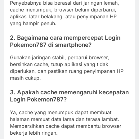
Penyebabnya bisa berasal dari jaringan lemah,
cache menumpuk, browser belum diperbarui,
aplikasi latar belakang, atau penyimpanan HP
yang hampir penuh.
2. Bagaimana cara mempercepat Login
Pokemon787 di smartphone?
Gunakan jaringan stabil, perbarui browser,
bersihkan cache, tutup aplikasi yang tidak
diperlukan, dan pastikan ruang penyimpanan HP
masih cukup.
3. Apakah cache memengaruhi kecepatan
Login Pokemon787?
Ya, cache yang menumpuk dapat membuat
halaman memuat data lama dan terasa lambat.
Membersihkan cache dapat membantu browser
bekerja lebih ringan.