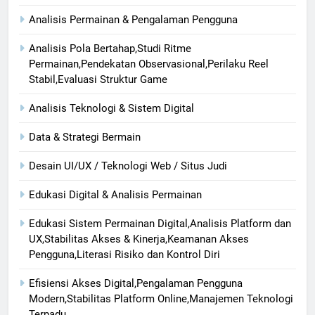
Analisis Permainan & Pengalaman Pengguna
Analisis Pola Bertahap,Studi Ritme
Permainan,Pendekatan Observasional,Perilaku Reel
Stabil,Evaluasi Struktur Game
Analisis Teknologi & Sistem Digital
Data & Strategi Bermain
Desain UI/UX / Teknologi Web / Situs Judi
Edukasi Digital & Analisis Permainan
Edukasi Sistem Permainan Digital,Analisis Platform dan
UX,Stabilitas Akses & Kinerja,Keamanan Akses
Pengguna,Literasi Risiko dan Kontrol Diri
Efisiensi Akses Digital,Pengalaman Pengguna
Modern,Stabilitas Platform Online,Manajemen Teknologi
Terpadu