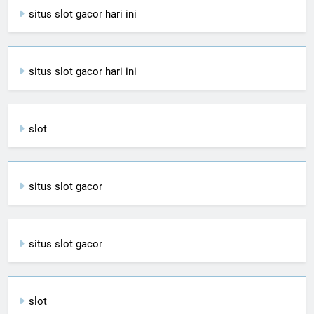
situs slot gacor hari ini
situs slot gacor hari ini
slot
situs slot gacor
situs slot gacor
slot