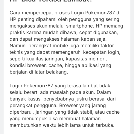
Cara mempercepat proses Login Pokemon787 di
HP penting dipahami oleh pengguna yang sering
mengakses akun melalui smartphone. HP memang
praktis karena mudah dibawa, cepat digunakan,
dan dapat mengakses halaman kapan saja.
Namun, perangkat mobile juga memiliki faktor
teknis yang dapat memengaruhi kecepatan login,
seperti kualitas jaringan, kapasitas memori,
kondisi browser, cache, hingga aplikasi yang
berjalan di latar belakang.
Login Pokemon787 yang terasa lambat tidak
selalu berarti ada masalah pada akun. Dalam
banyak kasus, penyebabnya justru berasal dari
perangkat pengguna. Browser yang jarang
diperbarui, jaringan yang tidak stabil, atau cache
yang menumpuk bisa membuat halaman
membutuhkan waktu lebih lama untuk terbuka.