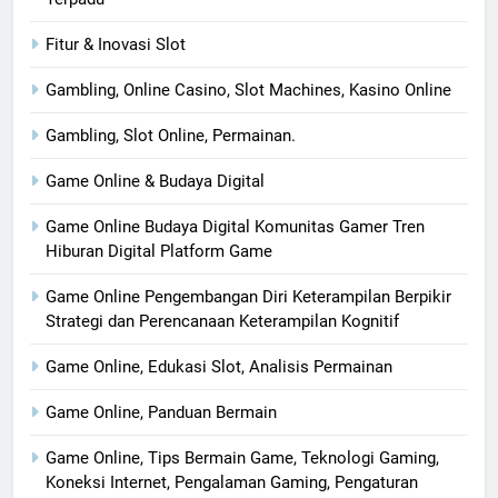
Fitur & Inovasi Slot
Gambling, Online Casino, Slot Machines, Kasino Online
Gambling, Slot Online, Permainan.
Game Online & Budaya Digital
Game Online Budaya Digital Komunitas Gamer Tren
Hiburan Digital Platform Game
Game Online Pengembangan Diri Keterampilan Berpikir
Strategi dan Perencanaan Keterampilan Kognitif
Game Online, Edukasi Slot, Analisis Permainan
Game Online, Panduan Bermain
Game Online, Tips Bermain Game, Teknologi Gaming,
Koneksi Internet, Pengalaman Gaming, Pengaturan