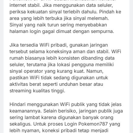
internet stabil. Jika menggunakan data seluler,
periksa kekuatan sinyal terlebih dahulu. Pindah ke
area yang lebih terbuka jika sinyal melemah.
Sinyal yang naik turun sering menyebabkan
halaman login gagal dimuat dengan sempurna.
Jika tersedia WiFi pribadi, gunakan jaringan
tersebut selama koneksinya aman dan stabil. WiFi
rumah biasanya lebih konsisten dibanding data
seluler, terutama jika lokasi pengguna memiliki
sinyal operator yang kurang kuat. Namun,
pastikan WiFi tidak sedang digunakan untuk
aktivitas berat seperti unduhan besar atau
streaming kualitas tinggi.
Hindari menggunakan WiFi publik yang tidak jelas
keamanannya. Selain berisiko, jaringan publik juga
sering lambat karena digunakan banyak orang
sekaligus. Untuk proses Login Pokemon787 yang
lebih nyaman, koneksi pribadi tetap menjadi