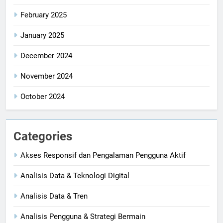
February 2025
January 2025
December 2024
November 2024
October 2024
Categories
Akses Responsif dan Pengalaman Pengguna Aktif
Analisis Data & Teknologi Digital
Analisis Data & Tren
Analisis Pengguna & Strategi Bermain