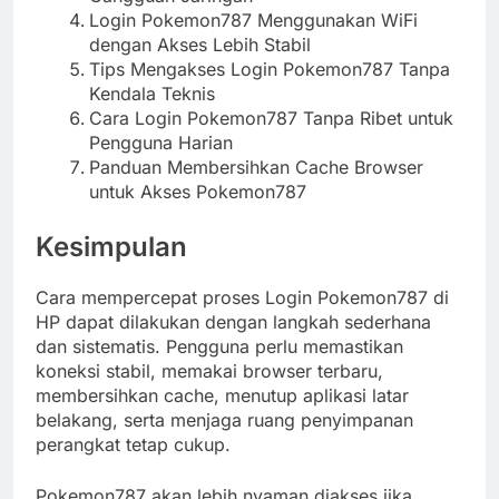
Login Pokemon787 Menggunakan WiFi
dengan Akses Lebih Stabil
Tips Mengakses Login Pokemon787 Tanpa
Kendala Teknis
Cara Login Pokemon787 Tanpa Ribet untuk
Pengguna Harian
Panduan Membersihkan Cache Browser
untuk Akses Pokemon787
Kesimpulan
Cara mempercepat proses Login Pokemon787 di
HP dapat dilakukan dengan langkah sederhana
dan sistematis. Pengguna perlu memastikan
koneksi stabil, memakai browser terbaru,
membersihkan cache, menutup aplikasi latar
belakang, serta menjaga ruang penyimpanan
perangkat tetap cukup.
Pokemon787 akan lebih nyaman diakses jika