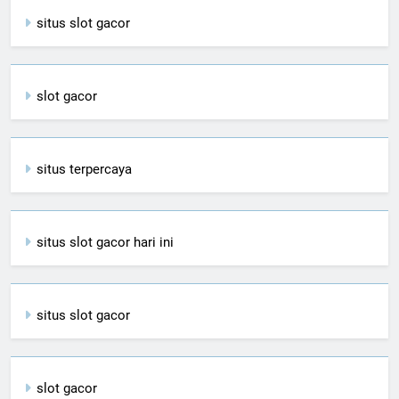
situs slot gacor
slot gacor
situs terpercaya
situs slot gacor hari ini
situs slot gacor
slot gacor