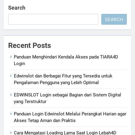
Search
SEARCH
Recent Posts
Panduan Menghindari Kendala Akses pada TIARA4D
Login
Edwinslot dan Berbagai Fitur yang Tersedia untuk
Pengalaman Pengguna yang Lebih Optimal
EDWINSLOT Login sebagai Bagian dari Sistem Digital
yang Terstruktur
Panduan Login Edwinslot Melalui Perangkat Harian agar
Akses Tetap Aman dan Praktis
Cara Mengatasi Loading Lama Saat Login Lebah4D