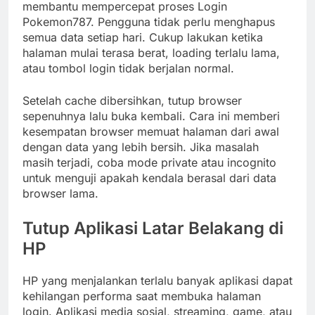
membantu mempercepat proses Login
Pokemon787. Pengguna tidak perlu menghapus
semua data setiap hari. Cukup lakukan ketika
halaman mulai terasa berat, loading terlalu lama,
atau tombol login tidak berjalan normal.
Setelah cache dibersihkan, tutup browser
sepenuhnya lalu buka kembali. Cara ini memberi
kesempatan browser memuat halaman dari awal
dengan data yang lebih bersih. Jika masalah
masih terjadi, coba mode private atau incognito
untuk menguji apakah kendala berasal dari data
browser lama.
Tutup Aplikasi Latar Belakang di
HP
HP yang menjalankan terlalu banyak aplikasi dapat
kehilangan performa saat membuka halaman
login. Aplikasi media sosial, streaming, game, atau