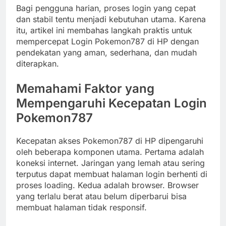
Bagi pengguna harian, proses login yang cepat
dan stabil tentu menjadi kebutuhan utama. Karena
itu, artikel ini membahas langkah praktis untuk
mempercepat Login Pokemon787 di HP dengan
pendekatan yang aman, sederhana, dan mudah
diterapkan.
Memahami Faktor yang
Mempengaruhi Kecepatan Login
Pokemon787
Kecepatan akses Pokemon787 di HP dipengaruhi
oleh beberapa komponen utama. Pertama adalah
koneksi internet. Jaringan yang lemah atau sering
terputus dapat membuat halaman login berhenti di
proses loading. Kedua adalah browser. Browser
yang terlalu berat atau belum diperbarui bisa
membuat halaman tidak responsif.