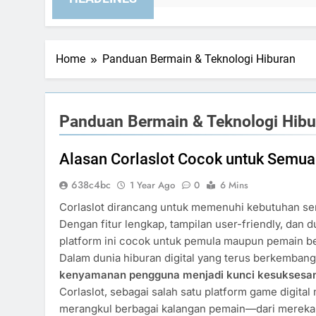
Home
Panduan Bermain & Teknologi Hiburan
Panduan Bermain & Teknologi Hibu
Alasan Corlaslot Cocok untuk Semua
638c4bc
1 Year Ago
0
6 Mins
Corlaslot dirancang untuk memenuhi kebutuhan se
Dengan fitur lengkap, tampilan user-friendly, dan d
platform ini cocok untuk pemula maupun pemain b
Dalam dunia hiburan digital yang terus berkemban
kenyamanan pengguna menjadi kunci kesuksesan
Corlaslot, sebagai salah satu platform game digital
merangkul berbagai kalangan pemain—dari mereka