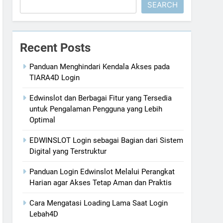
SEARCH
Recent Posts
Panduan Menghindari Kendala Akses pada
TIARA4D Login
Edwinslot dan Berbagai Fitur yang Tersedia
untuk Pengalaman Pengguna yang Lebih
Optimal
EDWINSLOT Login sebagai Bagian dari Sistem
Digital yang Terstruktur
Panduan Login Edwinslot Melalui Perangkat
Harian agar Akses Tetap Aman dan Praktis
Cara Mengatasi Loading Lama Saat Login
Lebah4D