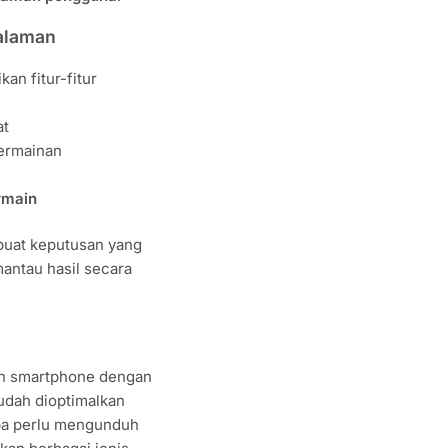
galaman
an fitur-fitur
at
permainan
rmain
buat keputusan yang
mantau hasil secara
pun smartphone dengan
sudah dioptimalkan
npa perlu mengunduh