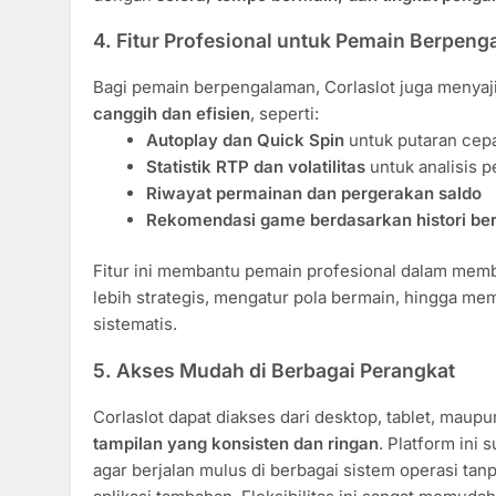
4. Fitur Profesional untuk Pemain Berpen
Bagi pemain berpengalaman, Corlaslot juga menyajik
canggih dan efisien
, seperti:
Autoplay dan Quick Spin
untuk putaran cep
Statistik RTP dan volatilitas
untuk analisis 
Riwayat permainan dan pergerakan saldo
Rekomendasi game berdasarkan histori be
Fitur ini membantu pemain profesional dalam mem
lebih strategis, mengatur pola bermain, hingga me
sistematis.
5. Akses Mudah di Berbagai Perangkat
Corlaslot dapat diakses dari desktop, tablet, mau
tampilan yang konsisten dan ringan
. Platform ini 
agar berjalan mulus di berbagai sistem operasi ta