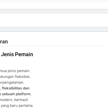
ran
 Jenis Pemain
mua jenis pemain.
ukungan fleksibel,
erpengalaman.
g,
fleksibilitas dan
 sebuah platform
.
 modern, berhasil
 yang baru pertama