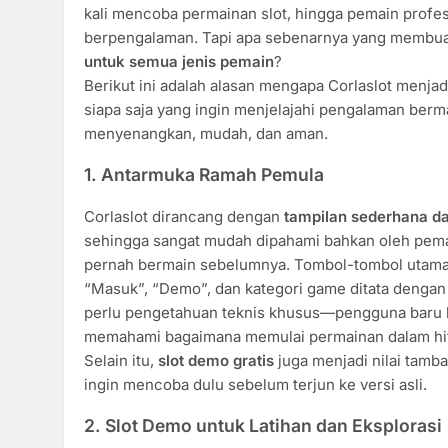
kali mencoba permainan slot, hingga pemain profe
berpengalaman. Tapi apa sebenarnya yang membu
untuk semua jenis pemain
?
Berikut ini adalah alasan mengapa Corlaslot menjadi
siapa saja yang ingin menjelajahi pengalaman berm
menyenangkan, mudah, dan aman.
1. Antarmuka Ramah Pemula
Corlaslot dirancang dengan
tampilan sederhana dan
sehingga sangat mudah dipahami bahkan oleh pem
pernah bermain sebelumnya. Tombol-tombol utama s
“Masuk”, “Demo”, dan kategori game ditata dengan r
perlu pengetahuan teknis khusus—pengguna baru 
memahami bagaimana memulai permainan dalam hi
Selain itu,
slot demo gratis
juga menjadi nilai tamb
ingin mencoba dulu sebelum terjun ke versi asli.
2. Slot Demo untuk Latihan dan Eksplorasi