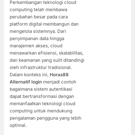
Perkembangan teknologi cloud
computing telah membawa
perubahan besar pada cara
platform digital membangun dan
mengelola sistemnya. Dari
penyimpanan data hingga
manajemen akses, cloud
menawarkan efisiensi, skalabilitas,
dan keamanan yang sulit ditandingi
oleh infrastruktur tradisional.
Dalam konteks ini,
Horas88
Alternatif login
menjadi contoh
bagaimana sistem autentikasi
dapat bertransformasi dengan
memanfaatkan teknologi cloud
computing untuk mendukung
pengalaman pengguna yang lebih
optimal.