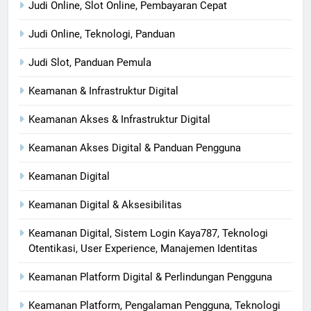
Judi Online, Slot Online, Pembayaran Cepat
Judi Online, Teknologi, Panduan
Judi Slot, Panduan Pemula
Keamanan & Infrastruktur Digital
Keamanan Akses & Infrastruktur Digital
Keamanan Akses Digital & Panduan Pengguna
Keamanan Digital
Keamanan Digital & Aksesibilitas
Keamanan Digital, Sistem Login Kaya787, Teknologi
Otentikasi, User Experience, Manajemen Identitas
Keamanan Platform Digital & Perlindungan Pengguna
Keamanan Platform, Pengalaman Pengguna, Teknologi