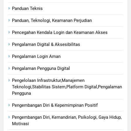
Panduan Teknis
Panduan, Teknologi, Keamanan Perjudian
Pencegahan Kendala Login dan Keamanan Akses
Pengalaman Digital & Aksesibilitas
Pengalaman Login Aman
Pengalaman Pengguna Digital
Pengelolaan Infrastruktur,Manajemen
Teknologi,Stabilitas Sistem,Platform Digital,Pengalaman
Pengguna
Pengembangan Diri & Kepemimpinan Positif
Pengembangan Diri, Kemandirian, Psikologi, Gaya Hidup,
Motivasi