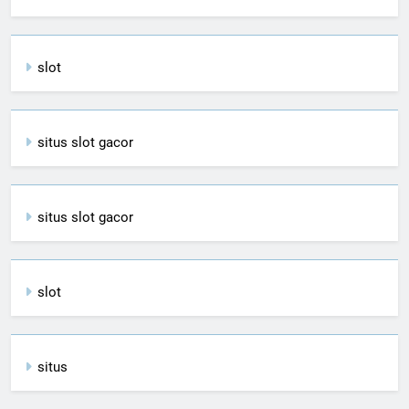
slot
situs slot gacor
situs slot gacor
slot
situs