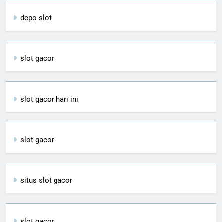
depo slot
slot gacor
slot gacor hari ini
slot gacor
situs slot gacor
slot gacor