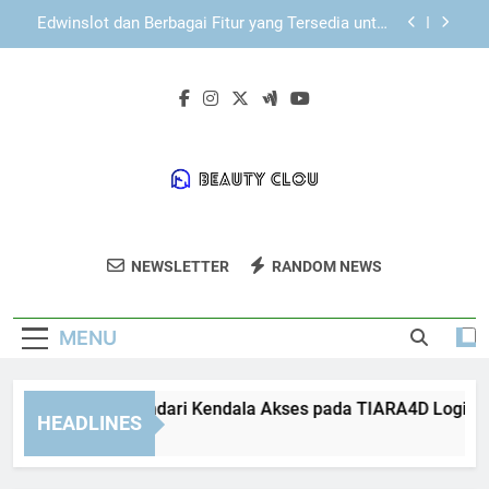
Skip
EDWINSLOT Login sebagai Bagian dari Sistem
to
Digital yang Terstruktur
content
Panduan Login Edwinslot Melalui Perangkat
Harian agar Akses Tetap Aman dan Praktis
Panduan Menghindari Kendala Akses pada
TIARA4D Login
Edwinslot dan Berbagai Fitur yang Tersedia untuk
Pengalaman Pengguna yang Lebih Optimal
EDWINSLOT Login sebagai Bagian dari Sistem
Digital yang Terstruktur
Beauty Clou
Temukan Produk Kecantikan Dan
Panduan Login Edwinslot Melalui Perangkat
NEWSLETTER
RANDOM NEWS
Harian agar Akses Tetap Aman dan Praktis
Perawatan Kulit Berkualitas Di Beauty Clou.
MENU
nduan Menghindari Kendala Akses pada TIARA4D Login
HEADLINES
Weeks Ago