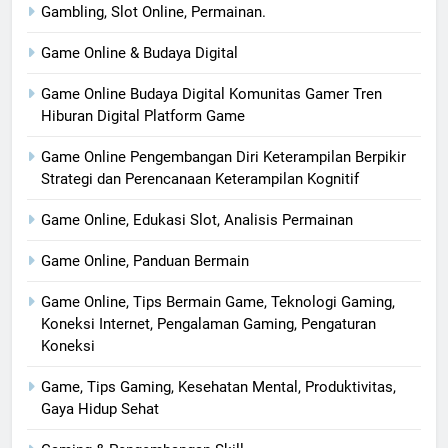
Gambling, Slot Online, Permainan.
Game Online & Budaya Digital
Game Online Budaya Digital Komunitas Gamer Tren
Hiburan Digital Platform Game
Game Online Pengembangan Diri Keterampilan Berpikir
Strategi dan Perencanaan Keterampilan Kognitif
Game Online, Edukasi Slot, Analisis Permainan
Game Online, Panduan Bermain
Game Online, Tips Bermain Game, Teknologi Gaming,
Koneksi Internet, Pengalaman Gaming, Pengaturan
Koneksi
Game, Tips Gaming, Kesehatan Mental, Produktivitas,
Gaya Hidup Sehat