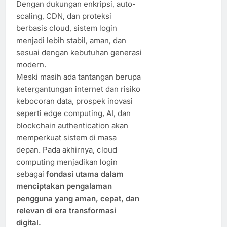
Dengan dukungan enkripsi, auto-
scaling, CDN, dan proteksi
berbasis cloud, sistem login
menjadi lebih stabil, aman, dan
sesuai dengan kebutuhan generasi
modern.
Meski masih ada tantangan berupa
ketergantungan internet dan risiko
kebocoran data, prospek inovasi
seperti edge computing, AI, dan
blockchain authentication akan
memperkuat sistem di masa
depan. Pada akhirnya, cloud
computing menjadikan login
sebagai
fondasi utama dalam
menciptakan pengalaman
pengguna yang aman, cepat, dan
relevan di era transformasi
digital.