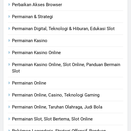
Perbaikan Akses Browser
Permainan & Strategi
Permainan Digital, Teknologi & Hiburan, Edukasi Slot
Permainan Kasino
Permainan Kasino Online
Permainan Kasino Online, Slot Online, Panduan Bermain
Slot
Permainan Online
Permainan Online, Casino, Teknologi Gaming
Permainan Online, Taruhan Olahraga, Judi Bola
Permainan Slot, Slot Bertema, Slot Online
Pokémon Legendaris, Strategi Offensif, Panduan