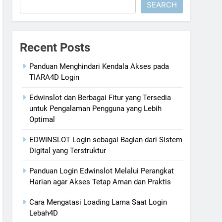
SEARCH
Recent Posts
Panduan Menghindari Kendala Akses pada
TIARA4D Login
Edwinslot dan Berbagai Fitur yang Tersedia
untuk Pengalaman Pengguna yang Lebih
Optimal
EDWINSLOT Login sebagai Bagian dari Sistem
Digital yang Terstruktur
Panduan Login Edwinslot Melalui Perangkat
Harian agar Akses Tetap Aman dan Praktis
Cara Mengatasi Loading Lama Saat Login
Lebah4D