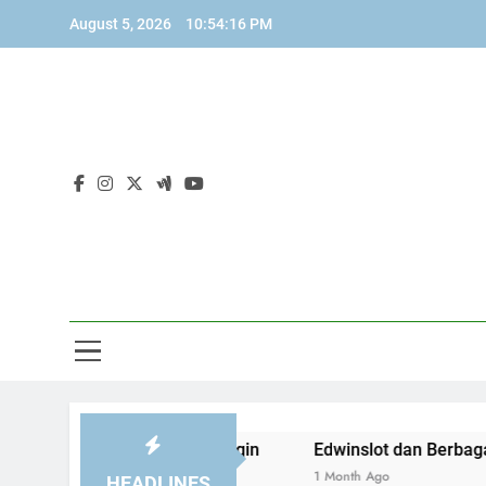
Skip
August 5, 2026
10:54:17 PM
to
content
Bea
Temukan Pr
 pada TIARA4D Login
Edwinslot dan Berbagai Fitur yan
1 Month Ago
HEADLINES