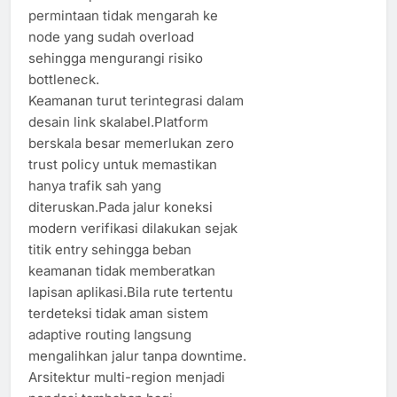
permintaan tidak mengarah ke
node yang sudah overload
sehingga mengurangi risiko
bottleneck.
Keamanan turut terintegrasi dalam
desain link skalabel.Platform
berskala besar memerlukan zero
trust policy untuk memastikan
hanya trafik sah yang
diteruskan.Pada jalur koneksi
modern verifikasi dilakukan sejak
titik entry sehingga beban
keamanan tidak memberatkan
lapisan aplikasi.Bila rute tertentu
terdeteksi tidak aman sistem
adaptive routing langsung
mengalihkan jalur tanpa downtime.
Arsitektur multi-region menjadi