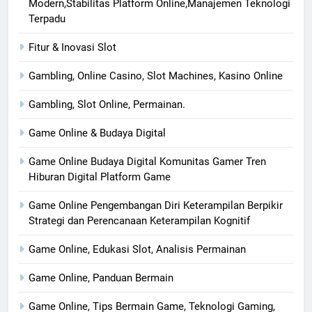
Modern,Stabilitas Platform Online,Manajemen Teknologi
Terpadu
Fitur & Inovasi Slot
Gambling, Online Casino, Slot Machines, Kasino Online
Gambling, Slot Online, Permainan.
Game Online & Budaya Digital
Game Online Budaya Digital Komunitas Gamer Tren
Hiburan Digital Platform Game
Game Online Pengembangan Diri Keterampilan Berpikir
Strategi dan Perencanaan Keterampilan Kognitif
Game Online, Edukasi Slot, Analisis Permainan
Game Online, Panduan Bermain
Game Online, Tips Bermain Game, Teknologi Gaming,