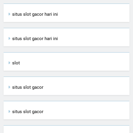
situs slot gacor hari ini
situs slot gacor hari ini
slot
situs slot gacor
situs slot gacor