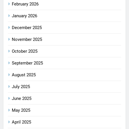
February 2026
January 2026
December 2025
November 2025
October 2025
September 2025
August 2025
July 2025
June 2025
May 2025
April 2025