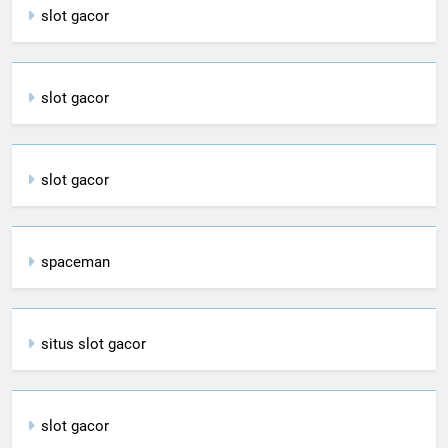
slot gacor
slot gacor
slot gacor
spaceman
situs slot gacor
slot gacor