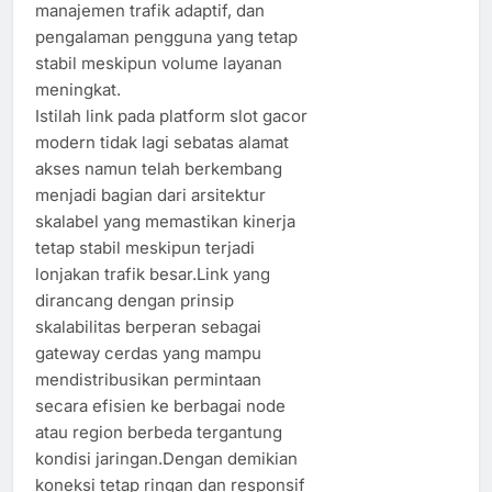
manajemen trafik adaptif, dan
pengalaman pengguna yang tetap
stabil meskipun volume layanan
meningkat.
Istilah link pada platform slot gacor
modern tidak lagi sebatas alamat
akses namun telah berkembang
menjadi bagian dari arsitektur
skalabel yang memastikan kinerja
tetap stabil meskipun terjadi
lonjakan trafik besar.Link yang
dirancang dengan prinsip
skalabilitas berperan sebagai
gateway cerdas yang mampu
mendistribusikan permintaan
secara efisien ke berbagai node
atau region berbeda tergantung
kondisi jaringan.Dengan demikian
koneksi tetap ringan dan responsif