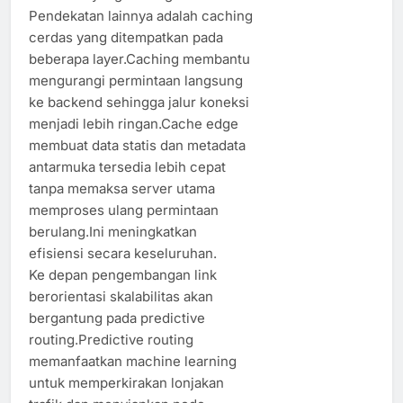
Pendekatan lainnya adalah caching
cerdas yang ditempatkan pada
beberapa layer.Caching membantu
mengurangi permintaan langsung
ke backend sehingga jalur koneksi
menjadi lebih ringan.Cache edge
membuat data statis dan metadata
antarmuka tersedia lebih cepat
tanpa memaksa server utama
memproses ulang permintaan
berulang.Ini meningkatkan
efisiensi secara keseluruhan.
Ke depan pengembangan link
berorientasi skalabilitas akan
bergantung pada predictive
routing.Predictive routing
memanfaatkan machine learning
untuk memperkirakan lonjakan