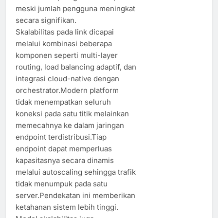
meski jumlah pengguna meningkat
secara signifikan.
Skalabilitas pada link dicapai
melalui kombinasi beberapa
komponen seperti multi-layer
routing, load balancing adaptif, dan
integrasi cloud-native dengan
orchestrator.Modern platform
tidak menempatkan seluruh
koneksi pada satu titik melainkan
memecahnya ke dalam jaringan
endpoint terdistribusi.Tiap
endpoint dapat memperluas
kapasitasnya secara dinamis
melalui autoscaling sehingga trafik
tidak menumpuk pada satu
server.Pendekatan ini memberikan
ketahanan sistem lebih tinggi.