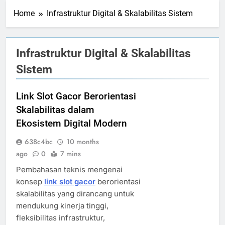
Home
Infrastruktur Digital & Skalabilitas Sistem
Infrastruktur Digital & Skalabilitas
Sistem
Link Slot Gacor Berorientasi
Skalabilitas dalam
Ekosistem Digital Modern
638c4bc
10 months
ago
0
7 mins
Pembahasan teknis mengenai
konsep
link slot gacor
berorientasi
skalabilitas yang dirancang untuk
mendukung kinerja tinggi,
fleksibilitas infrastruktur,