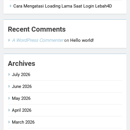
Cara Mengatasi Loading Lama Saat Login Lebah4D
Recent Comments
A WordPress Commenter
on
Hello world!
Archives
July 2026
June 2026
May 2026
April 2026
March 2026