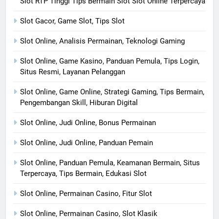
Slot RTP Tinggi Tips Bermain Slot Slot Online Terpercaya
Slot Gacor, Game Slot, Tips Slot
Slot Online, Analisis Permainan, Teknologi Gaming
Slot Online, Game Kasino, Panduan Pemula, Tips Login,
Situs Resmi, Layanan Pelanggan
Slot Online, Game Online, Strategi Gaming, Tips Bermain,
Pengembangan Skill, Hiburan Digital
Slot Online, Judi Online, Bonus Permainan
Slot Online, Judi Online, Panduan Pemain
Slot Online, Panduan Pemula, Keamanan Bermain, Situs
Terpercaya, Tips Bermain, Edukasi Slot
Slot Online, Permainan Casino, Fitur Slot
Slot Online, Permainan Casino, Slot Klasik