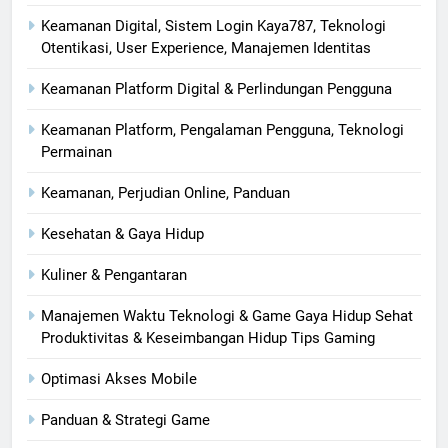
Keamanan Digital, Sistem Login Kaya787, Teknologi
Otentikasi, User Experience, Manajemen Identitas
Keamanan Platform Digital & Perlindungan Pengguna
Keamanan Platform, Pengalaman Pengguna, Teknologi
Permainan
Keamanan, Perjudian Online, Panduan
Kesehatan & Gaya Hidup
Kuliner & Pengantaran
Manajemen Waktu Teknologi & Game Gaya Hidup Sehat
Produktivitas & Keseimbangan Hidup Tips Gaming
Optimasi Akses Mobile
Panduan & Strategi Game