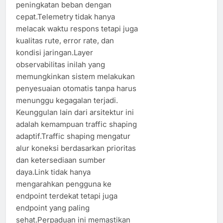
peningkatan beban dengan
cepat.Telemetry tidak hanya
melacak waktu respons tetapi juga
kualitas rute, error rate, dan
kondisi jaringan.Layer
observabilitas inilah yang
memungkinkan sistem melakukan
penyesuaian otomatis tanpa harus
menunggu kegagalan terjadi.
Keunggulan lain dari arsitektur ini
adalah kemampuan traffic shaping
adaptif.Traffic shaping mengatur
alur koneksi berdasarkan prioritas
dan ketersediaan sumber
daya.Link tidak hanya
mengarahkan pengguna ke
endpoint terdekat tetapi juga
endpoint yang paling
sehat.Perpaduan ini memastikan