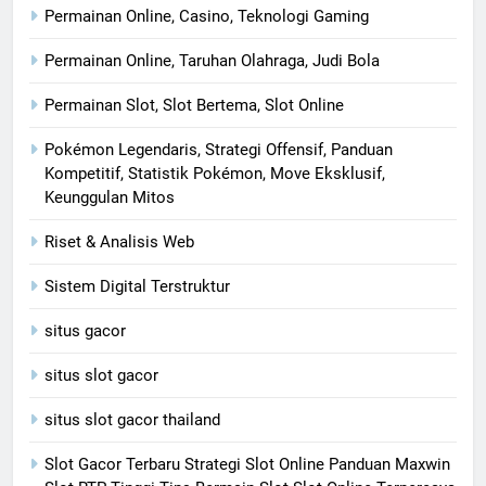
Permainan Online, Casino, Teknologi Gaming
Permainan Online, Taruhan Olahraga, Judi Bola
Permainan Slot, Slot Bertema, Slot Online
Pokémon Legendaris, Strategi Offensif, Panduan
Kompetitif, Statistik Pokémon, Move Eksklusif,
Keunggulan Mitos
Riset & Analisis Web
Sistem Digital Terstruktur
situs gacor
situs slot gacor
situs slot gacor thailand
Slot Gacor Terbaru Strategi Slot Online Panduan Maxwin