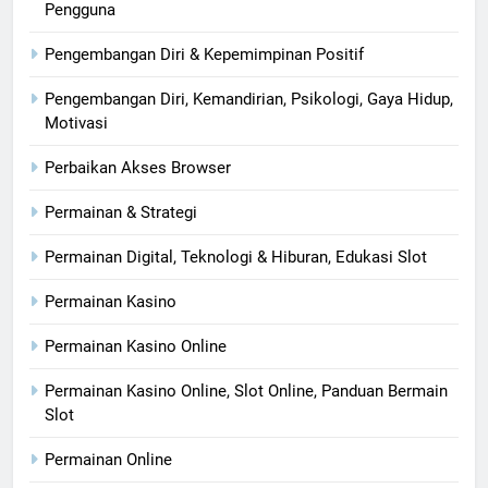
Pengguna
Pengembangan Diri & Kepemimpinan Positif
Pengembangan Diri, Kemandirian, Psikologi, Gaya Hidup,
Motivasi
Perbaikan Akses Browser
Permainan & Strategi
Permainan Digital, Teknologi & Hiburan, Edukasi Slot
Permainan Kasino
Permainan Kasino Online
Permainan Kasino Online, Slot Online, Panduan Bermain
Slot
Permainan Online