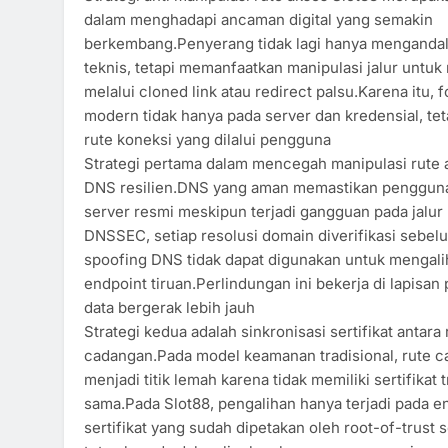
dalam menghadapi ancaman digital yang semakin
berkembang.Penyerang tidak lagi hanya mengandalk
teknis, tetapi memanfaatkan manipulasi jalur untuk
melalui cloned link atau redirect palsu.Karena itu
modern tidak hanya pada server dan kredensial, tet
rute koneksi yang dilalui pengguna
Strategi pertama dalam mencegah manipulasi rute
DNS resilien.DNS yang aman memastikan pengguna 
server resmi meskipun terjadi gangguan pada jalu
DNSSEC, setiap resolusi domain diverifikasi sebel
spoofing DNS tidak dapat digunakan untuk mengali
endpoint tiruan.Perlindungan ini bekerja di lapisan
data bergerak lebih jauh
Strategi kedua adalah sinkronisasi sertifikat antara
cadangan.Pada model keamanan tradisional, rute c
menjadi titik lemah karena tidak memiliki sertifikat 
sama.Pada Slot88, pengalihan hanya terjadi pada 
sertifikat yang sudah dipetakan oleh root-of-trust