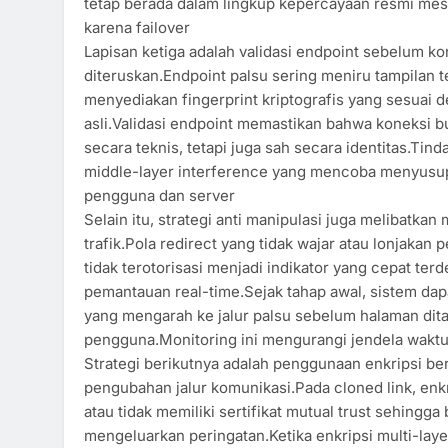
tetap berada dalam lingkup kepercayaan resmi mes
karena failover
Lapisan ketiga adalah validasi endpoint sebelum ko
diteruskan.Endpoint palsu sering meniru tampilan t
menyediakan fingerprint kriptografis yang sesuai
asli.Validasi endpoint memastikan bahwa koneksi 
secara teknis, tetapi juga sah secara identitas.Tin
middle-layer interference yang mencoba menyusup
pengguna dan server
Selain itu, strategi anti manipulasi juga melibatkan
trafik.Pola redirect yang tidak wajar atau lonjakan 
tidak terotorisasi menjadi indikator yang cepat terd
pemantauan real-time.Sejak tahap awal, sistem dapa
yang mengarah ke jalur palsu sebelum halaman dit
pengguna.Monitoring ini mengurangi jendela wakt
Strategi berikutnya adalah penggunaan enkripsi b
pengubahan jalur komunikasi.Pada cloned link, enkri
atau tidak memiliki sertifikat mutual trust sehingga
mengeluarkan peringatan.Ketika enkripsi multi-laye