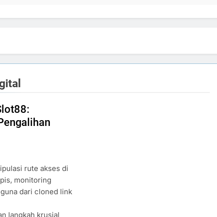
gital
Slot88:
 Pengalihan
ulasi rute akses di
is, monitoring
guna dari cloned link
an langkah krusial