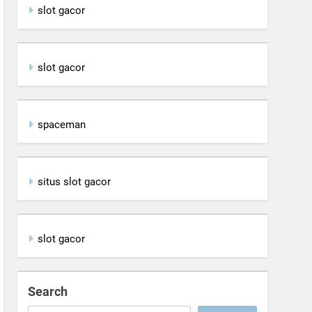
slot gacor
slot gacor
spaceman
situs slot gacor
slot gacor
Search