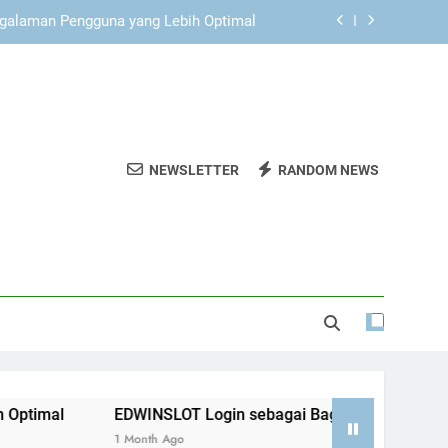
engalaman Pengguna yang Lebih Optimal
 dari Sistem Digital yang Terstruktur
ian agar Akses Tetap Aman dan Praktis
ri Kendala Akses pada TIARA4D Login
NEWSLETTER
RANDOM NEWS
engalaman Pengguna yang Lebih Optimal
 dari Sistem Digital yang Terstruktur
lou.
ian agar Akses Tetap Aman dan Praktis
EDWINSLOT Login sebagai Bagian dari Sistem Digital yang 
1 Month Ago