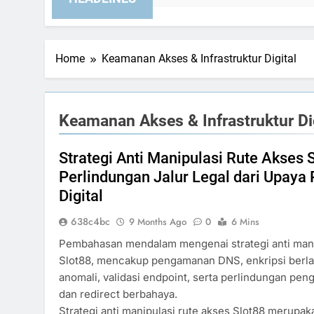
Home
Keamanan Akses & Infrastruktur Digital
Keamanan Akses & Infrastruktur Di
Strategi Anti Manipulasi Rute Akses 
Perlindungan Jalur Legal dari Upaya
Digital
638c4bc
9 Months Ago
0
6 Mins
Pembahasan mendalam mengenai strategi anti manip
Slot88, mencakup pengamanan DNS, enkripsi berlap
anomali, validasi endpoint, serta perlindungan peng
dan redirect berbahaya.
Strategi anti manipulasi rute akses Slot88 merupak