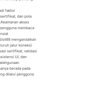
di faktor
rtifikat, dan pola
uan.Keamanan akses
an pengguna membaca
nsial
s Slot88 mengandalkan
luruh jalur koneksi
si sertifikat, validasi
sistensi UI, dan
yalahgunaan
hanya berada pada
yang dilalui pengguna