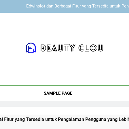
Edwinslot dan Berbagai Fitur yang Tersedia untuk P
EDWINSLOT Login sebagai Bagian
Panduan Login Edwinslot Melalui Perangkat Har
Panduan Menghinda
Edwinslot dan Berbagai Fitur yang Tersedia untuk P
EDWINSLOT Login sebagai Bagian
uty Clou
oduk Kecantikan Dan Perawatan Kulit Berkualitas Di Beauty C
Panduan Login Edwinslot Melalui Perangkat Har
SAMPLE PAGE
ng Tersedia untuk Pengalaman Pengguna yang Lebih Optimal