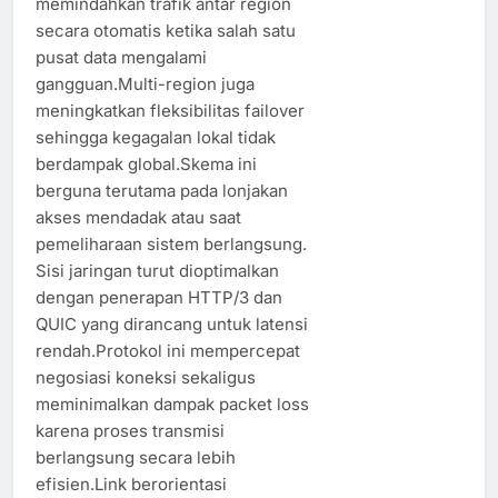
memindahkan trafik antar region
secara otomatis ketika salah satu
pusat data mengalami
gangguan.Multi-region juga
meningkatkan fleksibilitas failover
sehingga kegagalan lokal tidak
berdampak global.Skema ini
berguna terutama pada lonjakan
akses mendadak atau saat
pemeliharaan sistem berlangsung.
Sisi jaringan turut dioptimalkan
dengan penerapan HTTP/3 dan
QUIC yang dirancang untuk latensi
rendah.Protokol ini mempercepat
negosiasi koneksi sekaligus
meminimalkan dampak packet loss
karena proses transmisi
berlangsung secara lebih
efisien.Link berorientasi