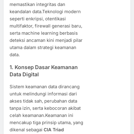
memastikan integritas dan
keandalan data.Teknologi modern
seperti enkripsi, otentikasi
multifaktor, firewall generasi baru,
serta machine learning berbasis
deteksi ancaman kini menjadi pilar
utama dalam strategi keamanan
data.
1. Konsep Dasar Keamanan
Data Digital
Sistem keamanan data dirancang
untuk melindungi informasi dari
akses tidak sah, perubahan data
tanpa izin, serta kebocoran akibat
celah keamanan.Keamanan ini
mencakup tiga prinsip utama, yang
dikenal sebagai
CIA Triad