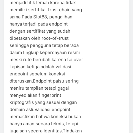
menjadi titik lemah karena tidak
memiliki sertifikat trust chain yang
sama.Pada Slot88, pengalihan
hanya terjadi pada endpoint
dengan sertifikat yang sudah
dipetakan oleh root-of-trust
sehingga pengguna tetap berada
dalam lingkup kepercayaan resmi
meski rute berubah karena failover
Lapisan ketiga adalah validasi
endpoint sebelum koneksi
diteruskan.Endpoint palsu sering
meniru tampilan tetapi gagal
menyediakan fingerprint
kriptografis yang sesuai dengan
domain asli.Validasi endpoint
memastikan bahwa koneksi bukan
hanya aman secara teknis, tetapi
juga sah secara identitas.Tindakan