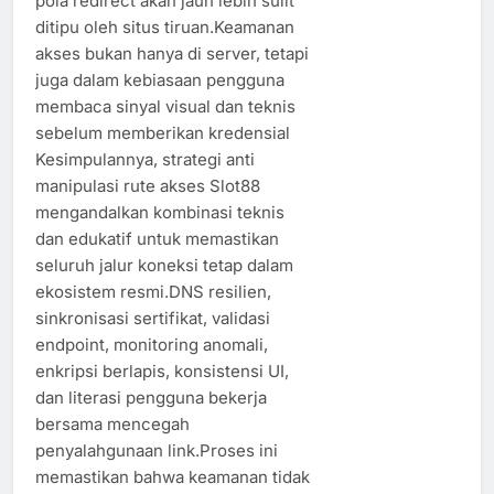
pola redirect akan jauh lebih sulit
ditipu oleh situs tiruan.Keamanan
akses bukan hanya di server, tetapi
juga dalam kebiasaan pengguna
membaca sinyal visual dan teknis
sebelum memberikan kredensial
Kesimpulannya, strategi anti
manipulasi rute akses Slot88
mengandalkan kombinasi teknis
dan edukatif untuk memastikan
seluruh jalur koneksi tetap dalam
ekosistem resmi.DNS resilien,
sinkronisasi sertifikat, validasi
endpoint, monitoring anomali,
enkripsi berlapis, konsistensi UI,
dan literasi pengguna bekerja
bersama mencegah
penyalahgunaan link.Proses ini
memastikan bahwa keamanan tidak