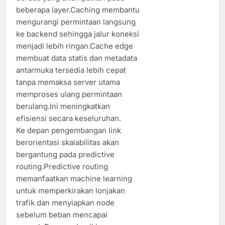
beberapa layer.Caching membantu
mengurangi permintaan langsung
ke backend sehingga jalur koneksi
menjadi lebih ringan.Cache edge
membuat data statis dan metadata
antarmuka tersedia lebih cepat
tanpa memaksa server utama
memproses ulang permintaan
berulang.Ini meningkatkan
efisiensi secara keseluruhan.
Ke depan pengembangan link
berorientasi skalabilitas akan
bergantung pada predictive
routing.Predictive routing
memanfaatkan machine learning
untuk memperkirakan lonjakan
trafik dan menyiapkan node
sebelum beban mencapai