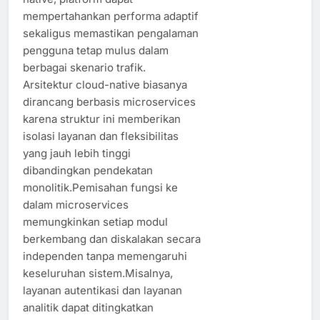
mempertahankan performa adaptif
sekaligus memastikan pengalaman
pengguna tetap mulus dalam
berbagai skenario trafik.
Arsitektur cloud-native biasanya
dirancang berbasis microservices
karena struktur ini memberikan
isolasi layanan dan fleksibilitas
yang jauh lebih tinggi
dibandingkan pendekatan
monolitik.Pemisahan fungsi ke
dalam microservices
memungkinkan setiap modul
berkembang dan diskalakan secara
independen tanpa memengaruhi
keseluruhan sistem.Misalnya,
layanan autentikasi dan layanan
analitik dapat ditingkatkan