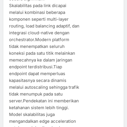
Skalabilitas pada link dicapai
melalui kombinasi beberapa
komponen seperti multi-layer
routing, load balancing adaptif, dan
integrasi cloud-native dengan
orchestrator.Modern platform
tidak menempatkan seluruh
koneksi pada satu titik melainkan
memecahnya ke dalam jaringan
endpoint terdistribusi.Tiap
endpoint dapat memperluas
kapasitasnya secara dinamis
melalui autoscaling sehingga trafik
tidak menumpuk pada satu
server.Pendekatan ini memberikan
ketahanan sistem lebih tinggi.
Model skalabilitas juga
mengandalkan edge acceleration