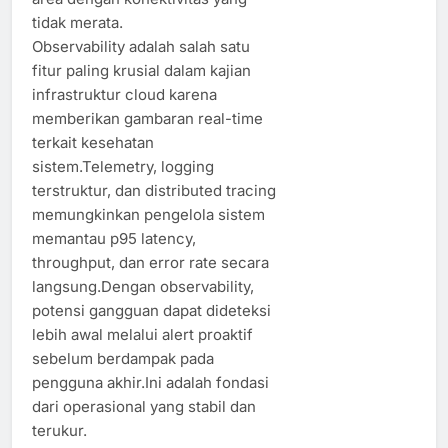
tidak merata.
Observability adalah salah satu
fitur paling krusial dalam kajian
infrastruktur cloud karena
memberikan gambaran real-time
terkait kesehatan
sistem.Telemetry, logging
terstruktur, dan distributed tracing
memungkinkan pengelola sistem
memantau p95 latency,
throughput, dan error rate secara
langsung.Dengan observability,
potensi gangguan dapat dideteksi
lebih awal melalui alert proaktif
sebelum berdampak pada
pengguna akhir.Ini adalah fondasi
dari operasional yang stabil dan
terukur.