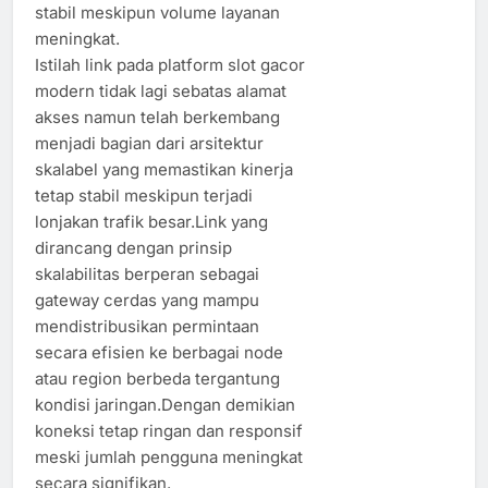
stabil meskipun volume layanan
meningkat.
Istilah link pada platform slot gacor
modern tidak lagi sebatas alamat
akses namun telah berkembang
menjadi bagian dari arsitektur
skalabel yang memastikan kinerja
tetap stabil meskipun terjadi
lonjakan trafik besar.Link yang
dirancang dengan prinsip
skalabilitas berperan sebagai
gateway cerdas yang mampu
mendistribusikan permintaan
secara efisien ke berbagai node
atau region berbeda tergantung
kondisi jaringan.Dengan demikian
koneksi tetap ringan dan responsif
meski jumlah pengguna meningkat
secara signifikan.