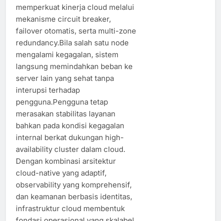
memperkuat kinerja cloud melalui
mekanisme circuit breaker,
failover otomatis, serta multi-zone
redundancy.Bila salah satu node
mengalami kegagalan, sistem
langsung memindahkan beban ke
server lain yang sehat tanpa
interupsi terhadap
pengguna.Pengguna tetap
merasakan stabilitas layanan
bahkan pada kondisi kegagalan
internal berkat dukungan high-
availability cluster dalam cloud.
Dengan kombinasi arsitektur
cloud-native yang adaptif,
observability yang komprehensif,
dan keamanan berbasis identitas,
infrastruktur cloud membentuk
fondasi operasional yang skalabel,