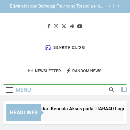
Skip
EDWINSLOT Login sebagai Bagian dari Sistem
to
Digital yang Terstruktur
content
Panduan Login Edwinslot Melalui Perangkat
Harian agar Akses Tetap Aman dan Praktis
Panduan Menghindari Kendala Akses pada
TIARA4D Login
Edwinslot dan Berbagai Fitur yang Tersedia untuk
Pengalaman Pengguna yang Lebih Optimal
EDWINSLOT Login sebagai Bagian dari Sistem
Digital yang Terstruktur
Beauty Clou
Temukan Produk Kecantikan Dan
Panduan Login Edwinslot Melalui Perangkat
NEWSLETTER
RANDOM NEWS
Harian agar Akses Tetap Aman dan Praktis
Perawatan Kulit Berkualitas Di Beauty Clou.
MENU
nduan Menghindari Kendala Akses pada TIARA4D Login
HEADLINES
Weeks Ago