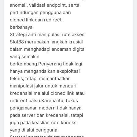
anomali, validasi endpoint, serta
perlindungan pengguna dari
cloned link dan redirect
berbahaya.
Strategi anti manipulasi rute akses
Slot88 merupakan langkah krusial
dalam menghadapi ancaman digital
yang semakin
berkembang.Penyerang tidak lagi
hanya mengandalkan eksploitasi
teknis, tetapi memanfaatkan
manipulasi jalur untuk mencuri
kredensial melalui cloned link atau
redirect palsu.Karena itu, fokus
pengamanan modern tidak hanya
pada server dan kredensial, tetapi
juga pada keaslian rute koneksi
yang dilalui pengguna