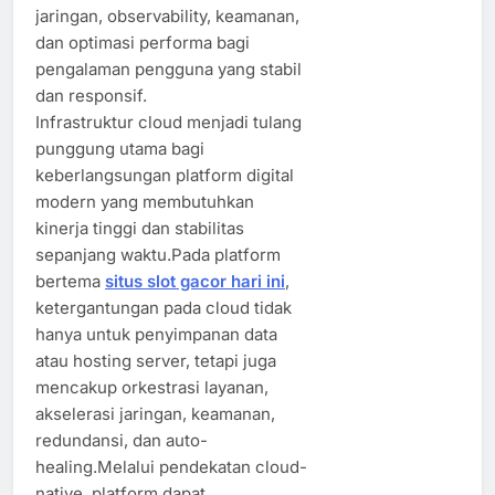
jaringan, observability, keamanan,
dan optimasi performa bagi
pengalaman pengguna yang stabil
dan responsif.
Infrastruktur cloud menjadi tulang
punggung utama bagi
keberlangsungan platform digital
modern yang membutuhkan
kinerja tinggi dan stabilitas
sepanjang waktu.Pada platform
bertema
situs slot gacor hari ini
,
ketergantungan pada cloud tidak
hanya untuk penyimpanan data
atau hosting server, tetapi juga
mencakup orkestrasi layanan,
akselerasi jaringan, keamanan,
redundansi, dan auto-
healing.Melalui pendekatan cloud-
native, platform dapat