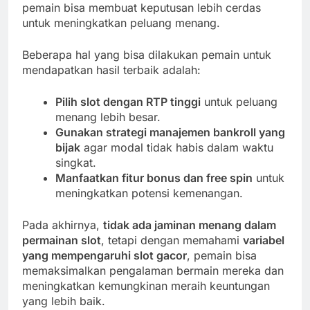
pemain bisa membuat keputusan lebih cerdas
untuk meningkatkan peluang menang.
Beberapa hal yang bisa dilakukan pemain untuk
mendapatkan hasil terbaik adalah:
Pilih slot dengan RTP tinggi
untuk peluang
menang lebih besar.
Gunakan strategi manajemen bankroll yang
bijak
agar modal tidak habis dalam waktu
singkat.
Manfaatkan fitur bonus dan free spin
untuk
meningkatkan potensi kemenangan.
Pada akhirnya,
tidak ada jaminan menang dalam
permainan slot
, tetapi dengan memahami
variabel
yang mempengaruhi slot gacor
, pemain bisa
memaksimalkan pengalaman bermain mereka dan
meningkatkan kemungkinan meraih keuntungan
yang lebih baik.