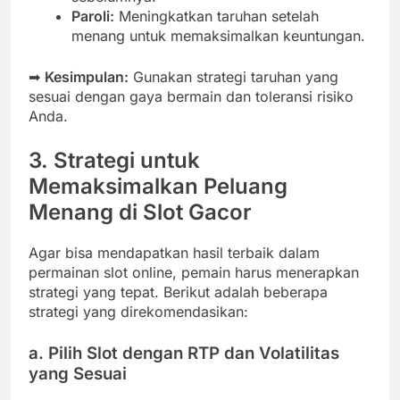
Paroli:
Meningkatkan taruhan setelah
menang untuk memaksimalkan keuntungan.
➡
Kesimpulan:
Gunakan strategi taruhan yang
sesuai dengan gaya bermain dan toleransi risiko
Anda.
3. Strategi untuk
Memaksimalkan Peluang
Menang di Slot Gacor
Agar bisa mendapatkan hasil terbaik dalam
permainan slot online, pemain harus menerapkan
strategi yang tepat. Berikut adalah beberapa
strategi yang direkomendasikan:
a. Pilih Slot dengan RTP dan Volatilitas
yang Sesuai