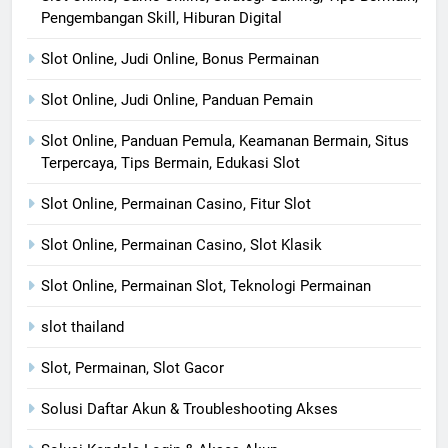
Pengembangan Skill, Hiburan Digital
Slot Online, Judi Online, Bonus Permainan
Slot Online, Judi Online, Panduan Pemain
Slot Online, Panduan Pemula, Keamanan Bermain, Situs
Terpercaya, Tips Bermain, Edukasi Slot
Slot Online, Permainan Casino, Fitur Slot
Slot Online, Permainan Casino, Slot Klasik
Slot Online, Permainan Slot, Teknologi Permainan
slot thailand
Slot, Permainan, Slot Gacor
Solusi Daftar Akun & Troubleshooting Akses