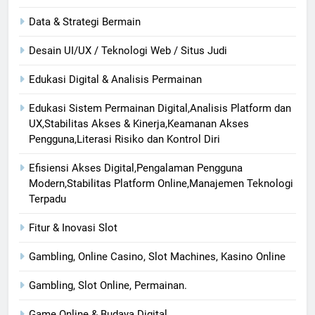
Data & Strategi Bermain
Desain UI/UX / Teknologi Web / Situs Judi
Edukasi Digital & Analisis Permainan
Edukasi Sistem Permainan Digital,Analisis Platform dan
UX,Stabilitas Akses & Kinerja,Keamanan Akses
Pengguna,Literasi Risiko dan Kontrol Diri
Efisiensi Akses Digital,Pengalaman Pengguna
Modern,Stabilitas Platform Online,Manajemen Teknologi
Terpadu
Fitur & Inovasi Slot
Gambling, Online Casino, Slot Machines, Kasino Online
Gambling, Slot Online, Permainan.
Game Online & Budaya Digital