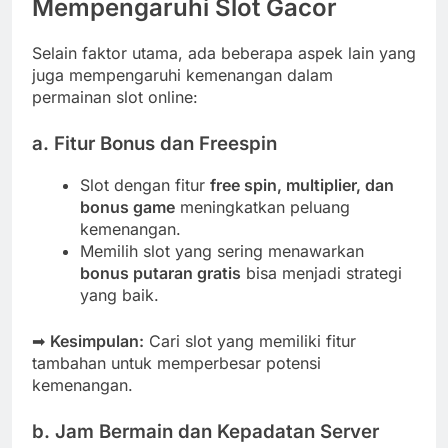
Mempengaruhi Slot Gacor
Selain faktor utama, ada beberapa aspek lain yang
juga mempengaruhi kemenangan dalam
permainan slot online:
a. Fitur Bonus dan Freespin
Slot dengan fitur
free spin, multiplier, dan
bonus game
meningkatkan peluang
kemenangan.
Memilih slot yang sering menawarkan
bonus putaran gratis
bisa menjadi strategi
yang baik.
➡
Kesimpulan:
Cari slot yang memiliki fitur
tambahan untuk memperbesar potensi
kemenangan.
b. Jam Bermain dan Kepadatan Server