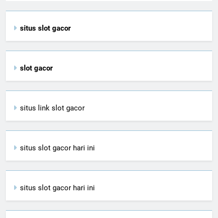
situs slot gacor
slot gacor
situs link slot gacor
situs slot gacor hari ini
situs slot gacor hari ini