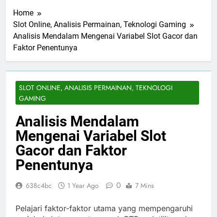
Home
Slot Online, Analisis Permainan, Teknologi Gaming
Analisis Mendalam Mengenai Variabel Slot Gacor dan
Faktor Penentunya
SLOT ONLINE, ANALISIS PERMAINAN, TEKNOLOGI
GAMING
Analisis Mendalam
Mengenai Variabel Slot
Gacor dan Faktor
Penentunya
0
638c4bc
1 Year Ago
7 Mins
Pelajari faktor-faktor utama yang mempengaruhi