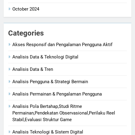
October 2024
Categories
Akses Responsif dan Pengalaman Pengguna Aktif
Analisis Data & Teknologi Digital
Analisis Data & Tren
Analisis Pengguna & Strategi Bermain
Analisis Permainan & Pengalaman Pengguna
Analisis Pola Bertahap,Studi Ritme
Permainan,Pendekatan Observasional,Perilaku Reel
Stabil,Evaluasi Struktur Game
Analisis Teknologi & Sistem Digital