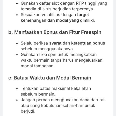
Gunakan daftar slot dengan
RTP tinggi
yang
tersedia di situs perjudian terpercaya.
Sesuaikan volatilitas dengan
target
kemenangan dan modal yang dimiliki
.
b. Manfaatkan Bonus dan Fitur Freespin
Selalu periksa
syarat dan ketentuan bonus
sebelum menggunakannya.
Gunakan free spin untuk meningkatkan
waktu bermain tanpa harus mengeluarkan
modal tambahan.
c. Batasi Waktu dan Modal Bermain
Tentukan batas maksimal kekalahan
sebelum bermain.
Jangan pernah menggunakan dana darurat
atau uang kebutuhan sehari-hari untuk
berjudi.