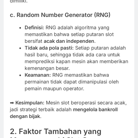
dimiliki.
c. Random Number Generator (RNG)
Definisi:
RNG adalah algoritma yang
memastikan bahwa setiap putaran slot
bersifat
acak dan independen
.
Tidak ada pola pasti:
Setiap putaran adalah
hasil baru, sehingga tidak ada cara untuk
memprediksi kapan mesin akan memberikan
kemenangan besar.
Keamanan:
RNG memastikan bahwa
permainan tidak dapat dimanipulasi oleh
pemain maupun operator.
➡
Kesimpulan:
Mesin slot beroperasi secara acak,
jadi strategi terbaik adalah
mengelola bankroll
dengan bijak
.
2. Faktor Tambahan yang