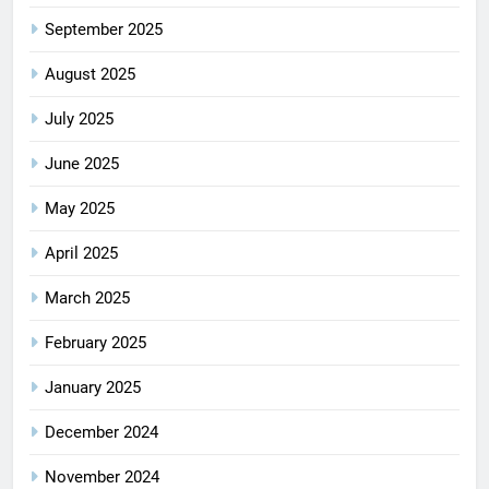
September 2025
August 2025
July 2025
June 2025
May 2025
April 2025
March 2025
February 2025
January 2025
December 2024
November 2024