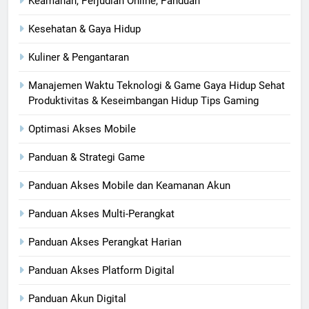
Keamanan, Perjudian Online, Panduan
Kesehatan & Gaya Hidup
Kuliner & Pengantaran
Manajemen Waktu Teknologi & Game Gaya Hidup Sehat
Produktivitas & Keseimbangan Hidup Tips Gaming
Optimasi Akses Mobile
Panduan & Strategi Game
Panduan Akses Mobile dan Keamanan Akun
Panduan Akses Multi-Perangkat
Panduan Akses Perangkat Harian
Panduan Akses Platform Digital
Panduan Akun Digital