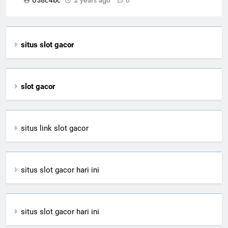
0
situs slot gacor
slot gacor
situs link slot gacor
situs slot gacor hari ini
situs slot gacor hari ini