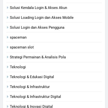
Solusi Kendala Login & Akses Akun
Solusi Loading Login dan Akses Mobile
Solusi Login dan Akses Pengguna
spaceman
spaceman slot
Strategi Permainan & Analisis Pola
Teknologi
Teknologi & Edukasi Digital
Teknologi & Infrastruktur
Teknologi & Infrastruktur Digital
Teknologi & Inovasi Digital