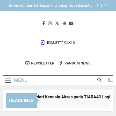
Skip
EDWINSLOT Login sebagai Bagian dari Sistem
to
Digital yang Terstruktur
content
Panduan Login Edwinslot Melalui Perangkat
Harian agar Akses Tetap Aman dan Praktis
Panduan Menghindari Kendala Akses pada
TIARA4D Login
Edwinslot dan Berbagai Fitur yang Tersedia untuk
Pengalaman Pengguna yang Lebih Optimal
EDWINSLOT Login sebagai Bagian dari Sistem
Digital yang Terstruktur
Beauty Clou
Temukan Produk Kecantikan Dan
Panduan Login Edwinslot Melalui Perangkat
NEWSLETTER
RANDOM NEWS
Harian agar Akses Tetap Aman dan Praktis
Perawatan Kulit Berkualitas Di Beauty Clou.
MENU
nduan Menghindari Kendala Akses pada TIARA4D Login
HEADLINES
onth Ago