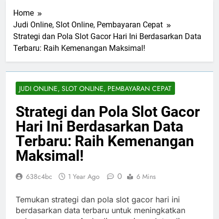
Home
Judi Online, Slot Online, Pembayaran Cepat
Strategi dan Pola Slot Gacor Hari Ini Berdasarkan Data
Terbaru: Raih Kemenangan Maksimal!
JUDI ONLINE, SLOT ONLINE, PEMBAYARAN CEPAT
Strategi dan Pola Slot Gacor
Hari Ini Berdasarkan Data
Terbaru: Raih Kemenangan
Maksimal!
0
638c4bc
1 Year Ago
6 Mins
Temukan strategi dan pola slot gacor hari ini
berdasarkan data terbaru untuk meningkatkan