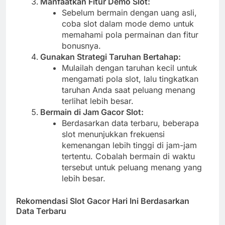
Manfaatkan Fitur Demo Slot:
Sebelum bermain dengan uang asli,
coba slot dalam mode demo untuk
memahami pola permainan dan fitur
bonusnya.
Gunakan Strategi Taruhan Bertahap:
Mulailah dengan taruhan kecil untuk
mengamati pola slot, lalu tingkatkan
taruhan Anda saat peluang menang
terlihat lebih besar.
Bermain di Jam Gacor Slot:
Berdasarkan data terbaru, beberapa
slot menunjukkan frekuensi
kemenangan lebih tinggi di jam-jam
tertentu. Cobalah bermain di waktu
tersebut untuk peluang menang yang
lebih besar.
Rekomendasi Slot Gacor Hari Ini Berdasarkan
Data Terbaru