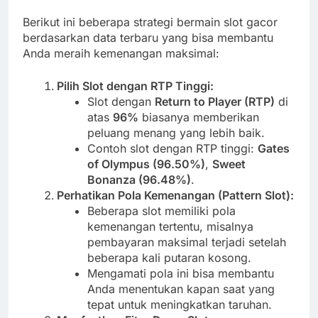
Berikut ini beberapa strategi bermain slot gacor
berdasarkan data terbaru yang bisa membantu
Anda meraih kemenangan maksimal:
Pilih Slot dengan RTP Tinggi:
Slot dengan
Return to Player (RTP)
di
atas
96%
biasanya memberikan
peluang menang yang lebih baik.
Contoh slot dengan RTP tinggi:
Gates
of Olympus (96.50%)
,
Sweet
Bonanza (96.48%)
.
Perhatikan Pola Kemenangan (Pattern Slot):
Beberapa slot memiliki pola
kemenangan tertentu, misalnya
pembayaran maksimal terjadi setelah
beberapa kali putaran kosong.
Mengamati pola ini bisa membantu
Anda menentukan kapan saat yang
tepat untuk meningkatkan taruhan.