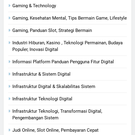
Gaming & Technology
Gaming, Kesehatan Mental, Tips Bermain Game, Lifestyle
Gaming, Panduan Slot, Strategi Bermain
Industri Hiburan, Kasino , Teknologi Permainan, Budaya
Populer, Inovasi Digital
Informasi Platform Panduan Pengguna Fitur Digital
Infrastruktur & Sistem Digital
Infrastruktur Digital & Skalabilitas Sistem
Infrastruktur Teknologi Digital
Infrastruktur Teknologi, Transformasi Digital,
Pengembangan Sistem
Judi Online, Slot Online, Pembayaran Cepat