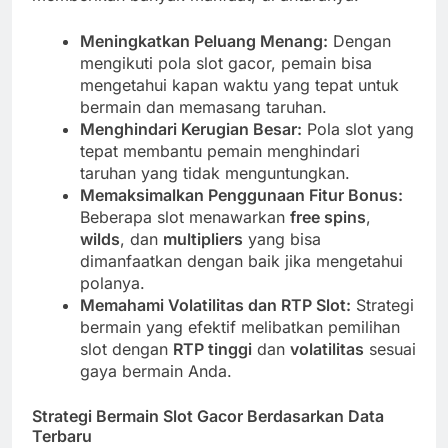
Meningkatkan Peluang Menang:
Dengan
mengikuti pola slot gacor, pemain bisa
mengetahui kapan waktu yang tepat untuk
bermain dan memasang taruhan.
Menghindari Kerugian Besar:
Pola slot yang
tepat membantu pemain menghindari
taruhan yang tidak menguntungkan.
Memaksimalkan Penggunaan Fitur Bonus:
Beberapa slot menawarkan
free spins
,
wilds
, dan
multipliers
yang bisa
dimanfaatkan dengan baik jika mengetahui
polanya.
Memahami Volatilitas dan RTP Slot:
Strategi
bermain yang efektif melibatkan pemilihan
slot dengan
RTP tinggi
dan
volatilitas
sesuai
gaya bermain Anda.
Strategi Bermain Slot Gacor Berdasarkan Data
Terbaru