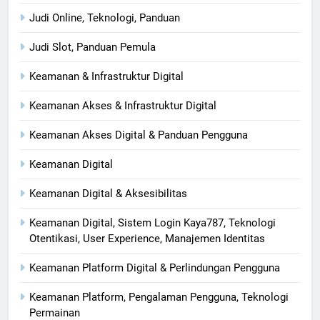
Judi Online, Teknologi, Panduan
Judi Slot, Panduan Pemula
Keamanan & Infrastruktur Digital
Keamanan Akses & Infrastruktur Digital
Keamanan Akses Digital & Panduan Pengguna
Keamanan Digital
Keamanan Digital & Aksesibilitas
Keamanan Digital, Sistem Login Kaya787, Teknologi
Otentikasi, User Experience, Manajemen Identitas
Keamanan Platform Digital & Perlindungan Pengguna
Keamanan Platform, Pengalaman Pengguna, Teknologi
Permainan