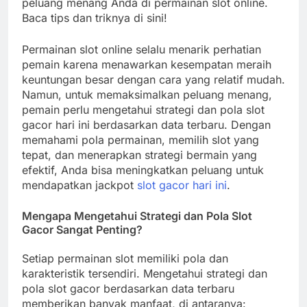
peluang menang Anda di permainan slot online.
Baca tips dan triknya di sini!
Permainan slot online selalu menarik perhatian
pemain karena menawarkan kesempatan meraih
keuntungan besar dengan cara yang relatif mudah.
Namun, untuk memaksimalkan peluang menang,
pemain perlu mengetahui strategi dan pola slot
gacor hari ini berdasarkan data terbaru. Dengan
memahami pola permainan, memilih slot yang
tepat, dan menerapkan strategi bermain yang
efektif, Anda bisa meningkatkan peluang untuk
mendapatkan jackpot
slot gacor hari ini
.
Mengapa Mengetahui Strategi dan Pola Slot
Gacor Sangat Penting?
Setiap permainan slot memiliki pola dan
karakteristik tersendiri. Mengetahui strategi dan
pola slot gacor berdasarkan data terbaru
memberikan banyak manfaat, di antaranya: