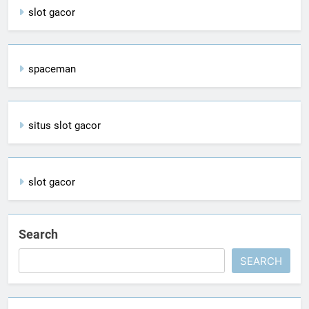
slot gacor
spaceman
situs slot gacor
slot gacor
Search
SEARCH