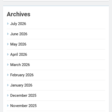
Archives
July 2026
June 2026
May 2026
April 2026
March 2026
February 2026
January 2026
December 2025
November 2025