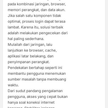
pada kombinasi jaringan, browser,
memori perangkat, dan data akun.
Jika salah satu komponen tidak
optimal, proses login dapat terasa
lambat. Karena itu, solusi terbaik
adalah melakukan pengecekan dari
hal paling sederhana.
Mulailah dari jaringan, lalu
lanjutkan ke browser, cache,
aplikasi latar belakang, dan
penyimpanan perangkat.
Pendekatan bertahap seperti ini
membantu pengguna menemukan
sumber masalah tanpa membuang
waktu.
Dari sudut pandang pengalaman
pengguna, akses yang cepat bukan
hanya soal koneksi internet