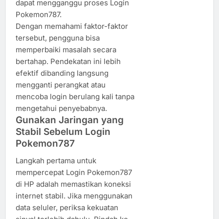
dapat mengganggu proses Login
Pokemon787.
Dengan memahami faktor-faktor
tersebut, pengguna bisa
memperbaiki masalah secara
bertahap. Pendekatan ini lebih
efektif dibanding langsung
mengganti perangkat atau
mencoba login berulang kali tanpa
mengetahui penyebabnya.
Gunakan Jaringan yang
Stabil Sebelum Login
Pokemon787
Langkah pertama untuk
mempercepat Login Pokemon787
di HP adalah memastikan koneksi
internet stabil. Jika menggunakan
data seluler, periksa kekuatan