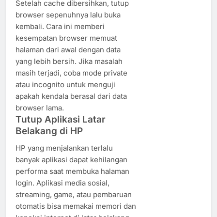
Setelah cache dibersihkan, tutup
browser sepenuhnya lalu buka
kembali. Cara ini memberi
kesempatan browser memuat
halaman dari awal dengan data
yang lebih bersih. Jika masalah
masih terjadi, coba mode private
atau incognito untuk menguji
apakah kendala berasal dari data
browser lama.
Tutup Aplikasi Latar
Belakang di HP
HP yang menjalankan terlalu
banyak aplikasi dapat kehilangan
performa saat membuka halaman
login. Aplikasi media sosial,
streaming, game, atau pembaruan
otomatis bisa memakai memori dan