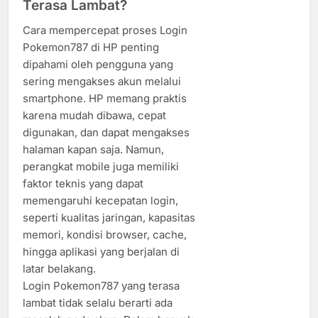
Terasa Lambat?
Cara mempercepat proses Login
Pokemon787 di HP penting
dipahami oleh pengguna yang
sering mengakses akun melalui
smartphone. HP memang praktis
karena mudah dibawa, cepat
digunakan, dan dapat mengakses
halaman kapan saja. Namun,
perangkat mobile juga memiliki
faktor teknis yang dapat
memengaruhi kecepatan login,
seperti kualitas jaringan, kapasitas
memori, kondisi browser, cache,
hingga aplikasi yang berjalan di
latar belakang.
Login Pokemon787 yang terasa
lambat tidak selalu berarti ada