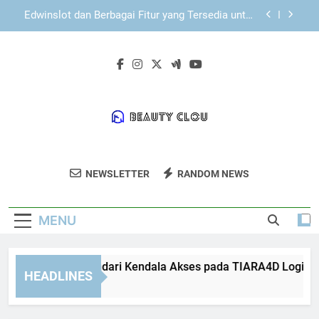
Skip
EDWINSLOT Login sebagai Bagian dari Sistem
to
Digital yang Terstruktur
content
Panduan Login Edwinslot Melalui Perangkat
Harian agar Akses Tetap Aman dan Praktis
Panduan Menghindari Kendala Akses pada
TIARA4D Login
Edwinslot dan Berbagai Fitur yang Tersedia untuk
Pengalaman Pengguna yang Lebih Optimal
EDWINSLOT Login sebagai Bagian dari Sistem
Digital yang Terstruktur
Beauty Clou
Temukan Produk Kecantikan Dan
Panduan Login Edwinslot Melalui Perangkat
NEWSLETTER
RANDOM NEWS
Harian agar Akses Tetap Aman dan Praktis
Perawatan Kulit Berkualitas Di Beauty Clou.
MENU
nduan Menghindari Kendala Akses pada TIARA4D Login
HEADLINES
Weeks Ago