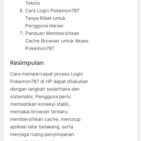
Teknis
Cara Login Pokemon787
Tanpa Ribet untuk
Pengguna Harian
Panduan Membersihkan
Cache Browser untuk Akses
Pokemon787
Kesimpulan
Cara mempercepat proses Login
Pokemon787 di HP dapat dilakukan
dengan langkah sederhana dan
sistematis. Pengguna perlu
memastikan koneksi stabil,
memakai browser terbaru,
membersihkan cache, menutup
aplikasi latar belakang, serta
menjaga ruang penyimpanan