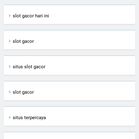
slot gacor hari ini
slot gacor
situs slot gacor
slot gacor
situs terpercaya