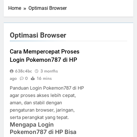
Home
Optimasi Browser
Optimasi Browser
Cara Mempercepat Proses
Login Pokemon787 di HP
638c4bc
3 months
ago
0
16 mins
Panduan Login Pokemon787 di HP
agar proses akses lebih cepat,
aman, dan stabil dengan
pengaturan browser, jaringan,
serta perangkat yang tepat.
Mengapa Login
Pokemon787 di HP Bisa