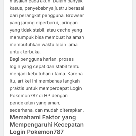
masalah pada akun. Dalam banyak
kasus, penyebabnya justru berasal
dari perangkat pengguna. Browser
yang jarang diperbarui, jaringan
yang tidak stabil, atau cache yang
menumpuk bisa membuat halaman
membutuhkan waktu lebih lama
untuk terbuka.
Bagi pengguna harian, proses
login yang cepat dan stabil tentu
menjadi kebutuhan utama. Karena
itu, artikel ini membahas langkah
praktis untuk mempercepat Login
Pokemon787 di HP dengan
pendekatan yang aman,
sederhana, dan mudah diterapkan.
Memahami Faktor yang
Mempengaruhi Kecepatan
Login Pokemon787