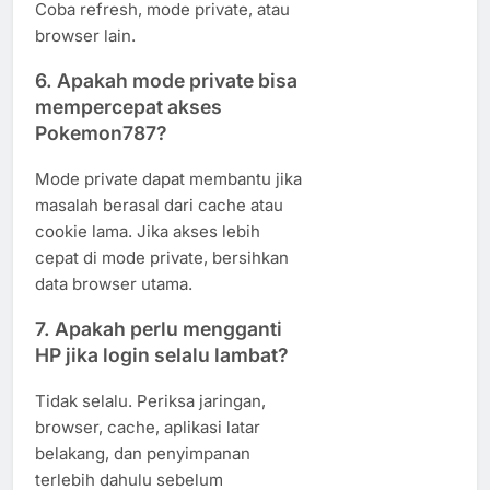
Coba refresh, mode private, atau
browser lain.
6. Apakah mode private bisa
mempercepat akses
Pokemon787?
Mode private dapat membantu jika
masalah berasal dari cache atau
cookie lama. Jika akses lebih
cepat di mode private, bersihkan
data browser utama.
7. Apakah perlu mengganti
HP jika login selalu lambat?
Tidak selalu. Periksa jaringan,
browser, cache, aplikasi latar
belakang, dan penyimpanan
terlebih dahulu sebelum