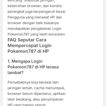
kencang. Stabilitas jaringan,
kebersihan browser, dan kondisi
perangkat juga berpengaruh besar.
Pengguna yang merawat HP dan
browser dengan baik biasanya
mendapatkan pengalaman Login
Pokemon787 yang lebih konsisten.
FAQ Seputar Cara
Mempercepat Login
Pokemon787 di HP
1. Mengapa Login
Pokemon787 di HP terasa
lambat?
Penyebabnya bisa berasal dari
jaringan lemah, cache menumpuk,
browser belum diperbarui, aplikasi
latar belakang, atau penyimpanan
HP yang hampir penuh.