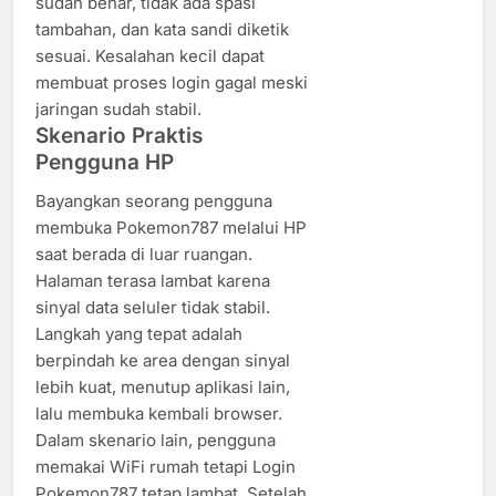
sudah benar, tidak ada spasi
tambahan, dan kata sandi diketik
sesuai. Kesalahan kecil dapat
membuat proses login gagal meski
jaringan sudah stabil.
Skenario Praktis
Pengguna HP
Bayangkan seorang pengguna
membuka Pokemon787 melalui HP
saat berada di luar ruangan.
Halaman terasa lambat karena
sinyal data seluler tidak stabil.
Langkah yang tepat adalah
berpindah ke area dengan sinyal
lebih kuat, menutup aplikasi lain,
lalu membuka kembali browser.
Dalam skenario lain, pengguna
memakai WiFi rumah tetapi Login
Pokemon787 tetap lambat. Setelah