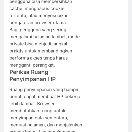
pengguna bisa membersihkan
cache, menghapus cookie
tertentu, atau menyesuaikan
pengaturan browser utama.
Bagi pengguna yang sering
mengalami halaman lambat, mode
private bisa menjadi langkah
praktis untuk membandingkan
performa akses tanpa harus
mengganti perangkat.
Periksa Ruang
Penyimpanan HP
Ruang penyimpanan yang hampir
penuh dapat membuat HP bekerja
lebih lambat. Browser
membutuhkan ruang untuk
menyimpan data sementara,
memuat halaman, dan menjalankan
proses login. Jika penyimpanan