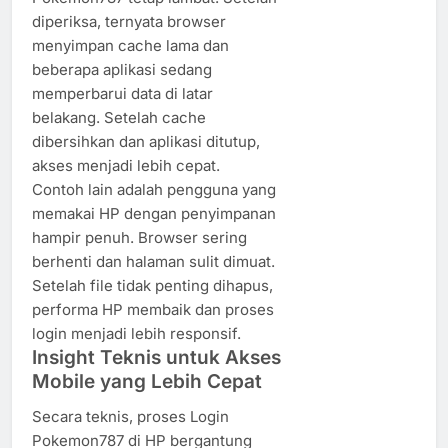
diperiksa, ternyata browser
menyimpan cache lama dan
beberapa aplikasi sedang
memperbarui data di latar
belakang. Setelah cache
dibersihkan dan aplikasi ditutup,
akses menjadi lebih cepat.
Contoh lain adalah pengguna yang
memakai HP dengan penyimpanan
hampir penuh. Browser sering
berhenti dan halaman sulit dimuat.
Setelah file tidak penting dihapus,
performa HP membaik dan proses
login menjadi lebih responsif.
Insight Teknis untuk Akses
Mobile yang Lebih Cepat
Secara teknis, proses Login
Pokemon787 di HP bergantung