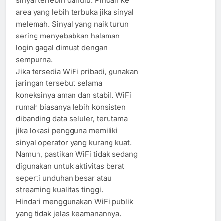
sinyal terlebih dahulu. Pindah ke
area yang lebih terbuka jika sinyal
melemah. Sinyal yang naik turun
sering menyebabkan halaman
login gagal dimuat dengan
sempurna.
Jika tersedia WiFi pribadi, gunakan
jaringan tersebut selama
koneksinya aman dan stabil. WiFi
rumah biasanya lebih konsisten
dibanding data seluler, terutama
jika lokasi pengguna memiliki
sinyal operator yang kurang kuat.
Namun, pastikan WiFi tidak sedang
digunakan untuk aktivitas berat
seperti unduhan besar atau
streaming kualitas tinggi.
Hindari menggunakan WiFi publik
yang tidak jelas keamanannya.