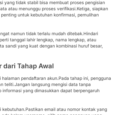
ksi yang tidak stabil bisa membuat proses pengisian
ata atau menunggu proses verifikasi.Ketiga, siapkan
i penting untuk kebutuhan konfirmasi, pemulihan
gat namun tidak terlalu mudah ditebak.Hindari
erti tanggal lahir lengkap, nama lengkap, atau
ta sandi yang kuat dengan kombinasi huruf besar,
 dari Tahap Awal
 halaman pendaftaran akun.Pada tahap ini, pengguna
n teliti.Jangan langsung mengisi data tanpa
p informasi yang dimasukkan dapat berpengaruh
uai kebutuhan.Pastikan email atau nomor kontak yang