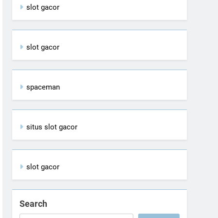
slot gacor
slot gacor
spaceman
situs slot gacor
slot gacor
Search