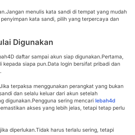
man.Jangan menulis kata sandi di tempat yang mudah
i penyimpan kata sandi, pilih yang terpercaya dan
lai Digunakan
bah4D daftar sampai akun siap digunakan.Pertama,
kepada siapa pun.Data login bersifat pribadi dan
.
ik.Jika terpaksa menggunakan perangkat yang bukan
sandi dan selalu keluar dari akun setelah
ang digunakan.Pengguna sering mencari
lebah4d
mastikan akses yang lebih jelas, tetapi tetap perlu
ka diperlukan.Tidak harus terlalu sering, tetapi