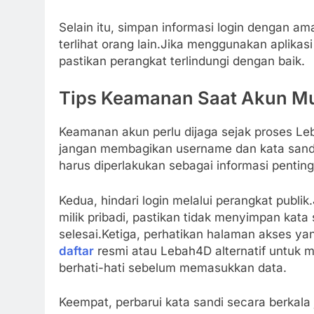
Selain itu, simpan informasi login dengan a
terlihat orang lain.Jika menggunakan aplikas
pastikan perangkat terlindungi dengan baik.
Tips Keamanan Saat Akun Mu
Keamanan akun perlu dijaga sejak proses Le
jangan membagikan username dan kata sandi 
harus diperlakukan sebagai informasi penting
Kedua, hindari login melalui perangkat publ
milik pribadi, pastikan tidak menyimpan kata 
selesai.Ketiga, perhatikan halaman akses y
daftar
resmi atau Lebah4D alternatif untuk me
berhati-hati sebelum memasukkan data.
Keempat, perbarui kata sandi secara berkala ji