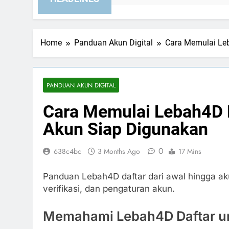
Home
Panduan Akun Digital
Cara Memulai Leb
PANDUAN AKUN DIGITAL
Cara Memulai Lebah4D D
Akun Siap Digunakan
0
638c4bc
3 Months Ago
17 Mins
Panduan Lebah4D daftar dari awal hingga ak
verifikasi, dan pengaturan akun.
Memahami Lebah4D Daftar u