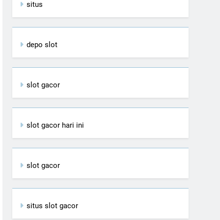
situs
depo slot
slot gacor
slot gacor hari ini
slot gacor
situs slot gacor