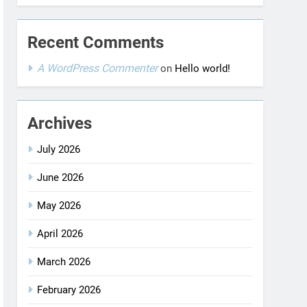
Recent Comments
A WordPress Commenter
on
Hello world!
Archives
July 2026
June 2026
May 2026
April 2026
March 2026
February 2026