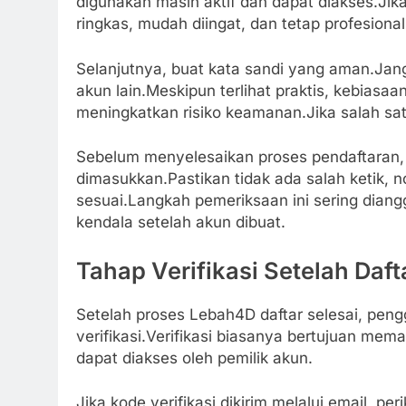
digunakan masih aktif dan dapat diakses.Ji
ringkas, mudah diingat, dan tetap profesional
Selanjutnya, buat kata sandi yang aman.J
akun lain.Meskipun terlihat praktis, kebias
meningkatkan risiko keamanan.Jika salah sat
Sebelum menyelesaikan proses pendaftaran,
dimasukkan.Pastikan tidak ada salah ketik, 
sesuai.Langkah pemeriksaan ini sering dian
kendala setelah akun dibuat.
Tahap Verifikasi Setelah Daft
Setelah proses Lebah4D daftar selesai, pen
verifikasi.Verifikasi biasanya bertujuan me
dapat diakses oleh pemilik akun.
Jika kode verifikasi dikirim melalui email, pe