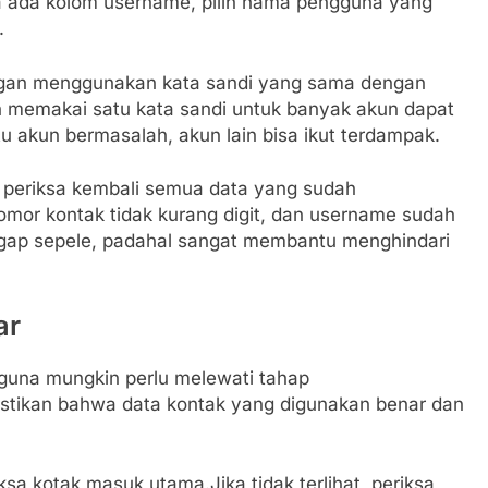
ka ada kolom username, pilih nama pengguna yang
.
angan menggunakan kata sandi yang sama dengan
aan memakai satu kata sandi untuk banyak akun dapat
u akun bermasalah, akun lain bisa ikut terdampak.
 periksa kembali semua data yang sudah
nomor kontak tidak kurang digit, dan username sudah
ggap sepele, padahal sangat membantu menghindari
ar
gguna mungkin perlu melewati tahap
mastikan bahwa data kontak yang digunakan benar dan
riksa kotak masuk utama.Jika tidak terlihat, periksa