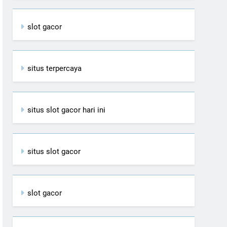
slot gacor
situs terpercaya
situs slot gacor hari ini
situs slot gacor
slot gacor