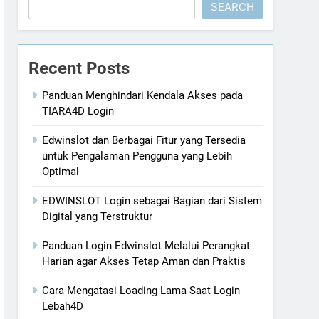
SEARCH
Recent Posts
Panduan Menghindari Kendala Akses pada
TIARA4D Login
Edwinslot dan Berbagai Fitur yang Tersedia
untuk Pengalaman Pengguna yang Lebih
Optimal
EDWINSLOT Login sebagai Bagian dari Sistem
Digital yang Terstruktur
Panduan Login Edwinslot Melalui Perangkat
Harian agar Akses Tetap Aman dan Praktis
Cara Mengatasi Loading Lama Saat Login
Lebah4D