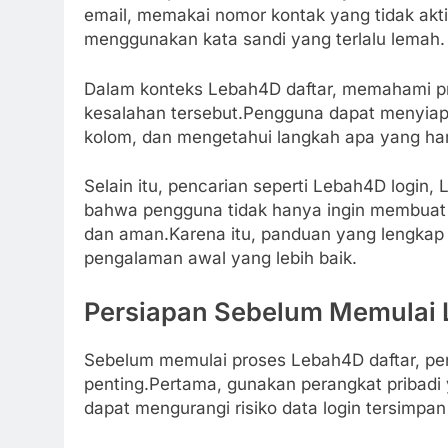
email, memakai nomor kontak yang tidak aktif
menggunakan kata sandi yang terlalu lemah.
Dalam konteks Lebah4D daftar, memahami p
kesalahan tersebut.Pengguna dapat menyiapk
kolom, dan mengetahui langkah apa yang haru
Selain itu, pencarian seperti Lebah4D login
bahwa pengguna tidak hanya ingin membuat 
dan aman.Karena itu, panduan yang lengk
pengalaman awal yang lebih baik.
Persiapan Sebelum Memulai 
Sebelum memulai proses Lebah4D daftar, p
penting.Pertama, gunakan perangkat pribadi 
dapat mengurangi risiko data login tersimpan 