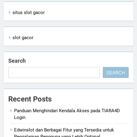
situs slot gacor
slot gacor
Search
SEARCH
Recent Posts
Panduan Menghindari Kendala Akses pada TIARA4D
Login
Edwinslot dan Berbagai Fitur yang Tersedia untuk
Pengalaman Pengguna yang Lebih Optimal