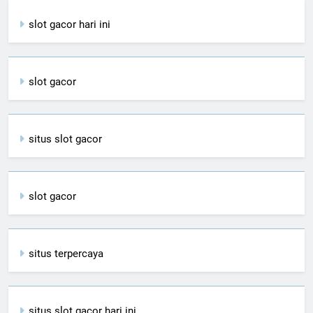
slot gacor hari ini
slot gacor
situs slot gacor
slot gacor
situs terpercaya
situs slot gacor hari ini