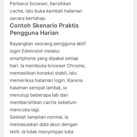
Perbarui browser, bersihkan
cache, lalu buka kembali halaman
secara bertahap.
Contoh Skenario Praktis
Pengguna Harian
Bayangkan seorang pengguna aktif
login Edwinslot melalui
smartphone yang dipakai setiap
hari. Ia membuka browser Chrome,
memastikan koneksi stabil, lalu
memeriksa halaman login. Karena
halaman sempat lambat, ia
menutup beberapa tab dan
membersihkan cache sebelum
mencoba lagi.
Setelah tampilan normal, ia
memasukkan data akun dengan
teliti. Ia tidak menyimpan kata