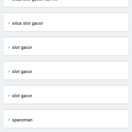
situs slot gacor
slot gacor
slot gacor
slot gacor
spaceman