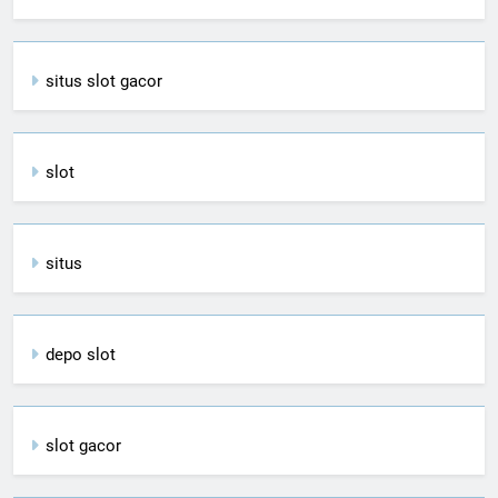
situs slot gacor
slot
situs
depo slot
slot gacor