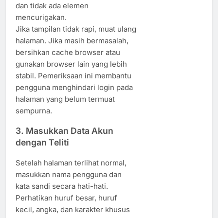
dan tidak ada elemen
mencurigakan.
Jika tampilan tidak rapi, muat ulang
halaman. Jika masih bermasalah,
bersihkan cache browser atau
gunakan browser lain yang lebih
stabil. Pemeriksaan ini membantu
pengguna menghindari login pada
halaman yang belum termuat
sempurna.
3. Masukkan Data Akun
dengan Teliti
Setelah halaman terlihat normal,
masukkan nama pengguna dan
kata sandi secara hati-hati.
Perhatikan huruf besar, huruf
kecil, angka, dan karakter khusus