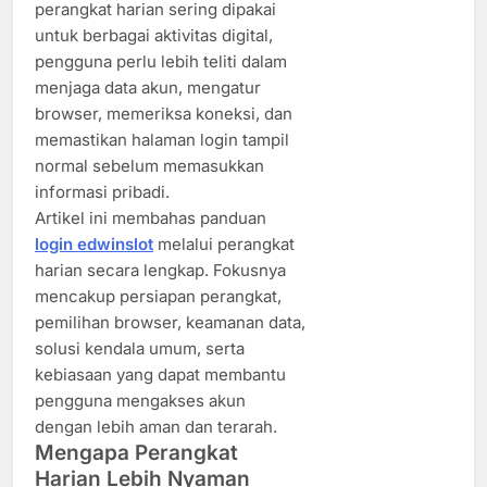
perangkat harian sering dipakai
untuk berbagai aktivitas digital,
pengguna perlu lebih teliti dalam
menjaga data akun, mengatur
browser, memeriksa koneksi, dan
memastikan halaman login tampil
normal sebelum memasukkan
informasi pribadi.
Artikel ini membahas panduan
login edwinslot
melalui perangkat
harian secara lengkap. Fokusnya
mencakup persiapan perangkat,
pemilihan browser, keamanan data,
solusi kendala umum, serta
kebiasaan yang dapat membantu
pengguna mengakses akun
dengan lebih aman dan terarah.
Mengapa Perangkat
Harian Lebih Nyaman