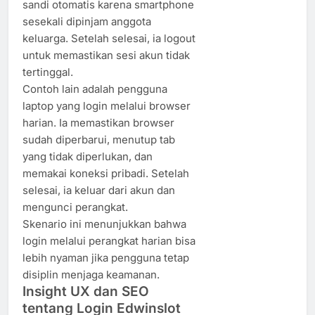
sandi otomatis karena smartphone
sesekali dipinjam anggota
keluarga. Setelah selesai, ia logout
untuk memastikan sesi akun tidak
tertinggal.
Contoh lain adalah pengguna
laptop yang login melalui browser
harian. Ia memastikan browser
sudah diperbarui, menutup tab
yang tidak diperlukan, dan
memakai koneksi pribadi. Setelah
selesai, ia keluar dari akun dan
mengunci perangkat.
Skenario ini menunjukkan bahwa
login melalui perangkat harian bisa
lebih nyaman jika pengguna tetap
disiplin menjaga keamanan.
Insight UX dan SEO
tentang Login Edwinslot