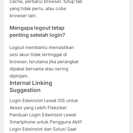
cache, perbarui browser, tutup tab
yang tidak perlu, atau coba
browser lain.
Mengapa logout tetap
penting setelah login?
Logout membantu memastikan
sesi akun tidak tertinggal di
browser, terutama jika perangkat
dipakai bersama atau sering
dipinjam.
Internal Linking
Suggestion
Login Edwinslot Lewat iOS untuk
Akses yang Lebih Fleksibel
Panduan Login Edwinslot Lewat
Smartphone untuk Pengguna Aktif
Login Edwinslot dan Solusi Saat