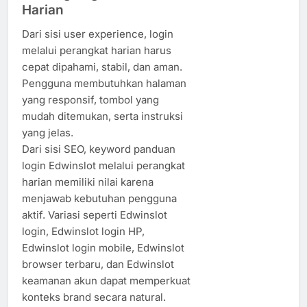
Harian
Dari sisi user experience, login
melalui perangkat harian harus
cepat dipahami, stabil, dan aman.
Pengguna membutuhkan halaman
yang responsif, tombol yang
mudah ditemukan, serta instruksi
yang jelas.
Dari sisi SEO, keyword panduan
login Edwinslot melalui perangkat
harian memiliki nilai karena
menjawab kebutuhan pengguna
aktif. Variasi seperti Edwinslot
login, Edwinslot login HP,
Edwinslot login mobile, Edwinslot
browser terbaru, dan Edwinslot
keamanan akun dapat memperkuat
konteks brand secara natural.