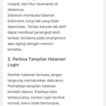
riwayat, dan fitur keamanan di
dalamnya.
Sebelum membuka halaman
Edwinslot, tutup tab yang tidak
diperlukan. Terlalu banyak tab aktif
dapat membuat perangkat lebih
lambat, terutama pada smartphone
atau laptop dengan memori
terbatas.
2. Periksa Tampilan Halaman
Login
Setelah halaman terbuka, jangan
langsung memasukkan data akun.
Perhatikan tampilan halaman
terlebih dahulu. Pastikan teks
terbaca jelas, tombol login terlihat
normal, menu tidak bertumpuk,