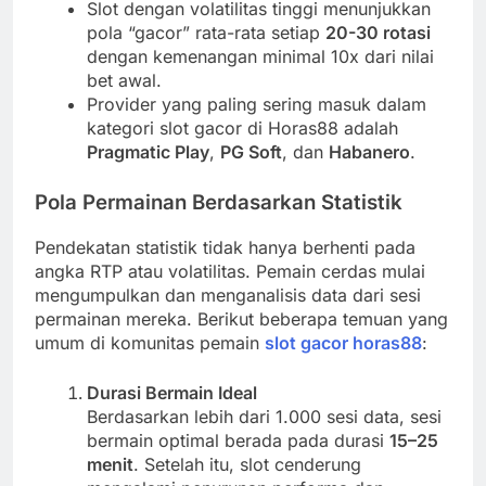
Slot dengan volatilitas tinggi menunjukkan
pola “gacor” rata-rata setiap
20-30 rotasi
dengan kemenangan minimal 10x dari nilai
bet awal.
Provider yang paling sering masuk dalam
kategori slot gacor di Horas88 adalah
Pragmatic Play
,
PG Soft
, dan
Habanero
.
Pola Permainan Berdasarkan Statistik
Pendekatan statistik tidak hanya berhenti pada
angka RTP atau volatilitas. Pemain cerdas mulai
mengumpulkan dan menganalisis data dari sesi
permainan mereka. Berikut beberapa temuan yang
umum di komunitas pemain
slot gacor horas88
:
Durasi Bermain Ideal
Berdasarkan lebih dari 1.000 sesi data, sesi
bermain optimal berada pada durasi
15–25
menit
. Setelah itu, slot cenderung