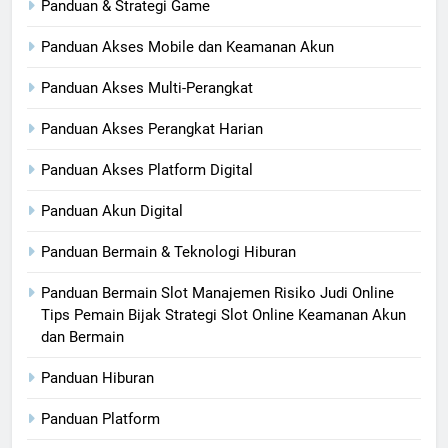
Panduan & Strategi Game
Panduan Akses Mobile dan Keamanan Akun
Panduan Akses Multi-Perangkat
Panduan Akses Perangkat Harian
Panduan Akses Platform Digital
Panduan Akun Digital
Panduan Bermain & Teknologi Hiburan
Panduan Bermain Slot Manajemen Risiko Judi Online
Tips Pemain Bijak Strategi Slot Online Keamanan Akun
dan Bermain
Panduan Hiburan
Panduan Platform