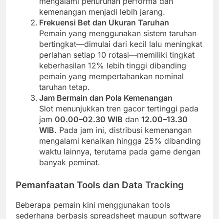
mengalami penurunan performa dan
kemenangan menjadi lebih jarang.
Frekuensi Bet dan Ukuran Taruhan
Pemain yang menggunakan sistem taruhan
bertingkat—dimulai dari kecil lalu meningkat
perlahan setiap 10 rotasi—memiliki tingkat
keberhasilan 12% lebih tinggi dibanding
pemain yang mempertahankan nominal
taruhan tetap.
Jam Bermain dan Pola Kemenangan
Slot menunjukkan tren gacor tertinggi pada
jam
00.00–02.30 WIB
dan
12.00–13.30
WIB
. Pada jam ini, distribusi kemenangan
mengalami kenaikan hingga 25% dibanding
waktu lainnya, terutama pada game dengan
banyak peminat.
Pemanfaatan Tools dan Data Tracking
Beberapa pemain kini menggunakan tools
sederhana berbasis spreadsheet maupun software