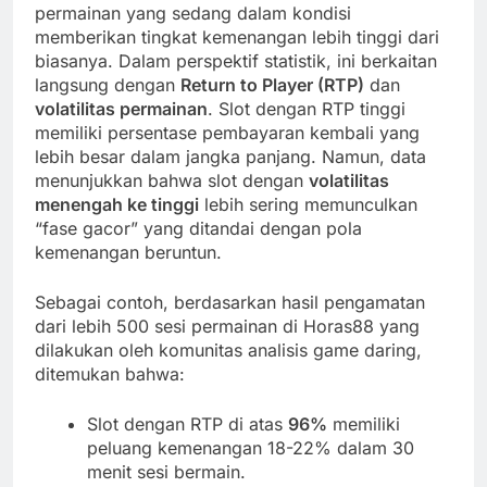
permainan yang sedang dalam kondisi
memberikan tingkat kemenangan lebih tinggi dari
biasanya. Dalam perspektif statistik, ini berkaitan
langsung dengan
Return to Player (RTP)
dan
volatilitas permainan
. Slot dengan RTP tinggi
memiliki persentase pembayaran kembali yang
lebih besar dalam jangka panjang. Namun, data
menunjukkan bahwa slot dengan
volatilitas
menengah ke tinggi
lebih sering memunculkan
“fase gacor” yang ditandai dengan pola
kemenangan beruntun.
Sebagai contoh, berdasarkan hasil pengamatan
dari lebih 500 sesi permainan di Horas88 yang
dilakukan oleh komunitas analisis game daring,
ditemukan bahwa:
Slot dengan RTP di atas
96%
memiliki
peluang kemenangan 18-22% dalam 30
menit sesi bermain.