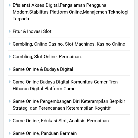
Efisiensi Akses Digital,Pengalaman Pengguna
Modern,Stabilitas Platform Online,Manajemen Teknologi
Terpadu
Fitur & Inovasi Slot
Gambling, Online Casino, Slot Machines, Kasino Online
Gambling, Slot Online, Permainan.
Game Online & Budaya Digital
Game Online Budaya Digital Komunitas Gamer Tren
Hiburan Digital Platform Game
Game Online Pengembangan Diri Keterampilan Berpikir
Strategi dan Perencanaan Keterampilan Kognitif
Game Online, Edukasi Slot, Analisis Permainan
Game Online, Panduan Bermain