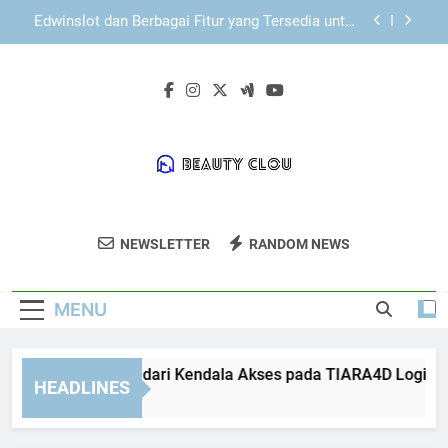
Skip
EDWINSLOT Login sebagai Bagian dari Sistem
to
Digital yang Terstruktur
content
Panduan Login Edwinslot Melalui Perangkat
Harian agar Akses Tetap Aman dan Praktis
Panduan Menghindari Kendala Akses pada
TIARA4D Login
Edwinslot dan Berbagai Fitur yang Tersedia untuk
Pengalaman Pengguna yang Lebih Optimal
EDWINSLOT Login sebagai Bagian dari Sistem
Digital yang Terstruktur
Beauty Clou
Temukan Produk Kecantikan Dan
Panduan Login Edwinslot Melalui Perangkat
NEWSLETTER
RANDOM NEWS
Harian agar Akses Tetap Aman dan Praktis
Perawatan Kulit Berkualitas Di Beauty Clou.
MENU
nduan Menghindari Kendala Akses pada TIARA4D Login
HEADLINES
Weeks Ago