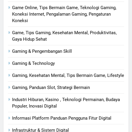
Game Online, Tips Bermain Game, Teknologi Gaming,
Koneksi Internet, Pengalaman Gaming, Pengaturan
Koneksi
Game, Tips Gaming, Kesehatan Mental, Produktivitas,
Gaya Hidup Sehat
Gaming & Pengembangan Skill
Gaming & Technology
Gaming, Kesehatan Mental, Tips Bermain Game, Lifestyle
Gaming, Panduan Slot, Strategi Bermain
Industri Hiburan, Kasino , Teknologi Permainan, Budaya
Populer, Inovasi Digital
Informasi Platform Panduan Pengguna Fitur Digital
Infrastruktur & Sistem Digital