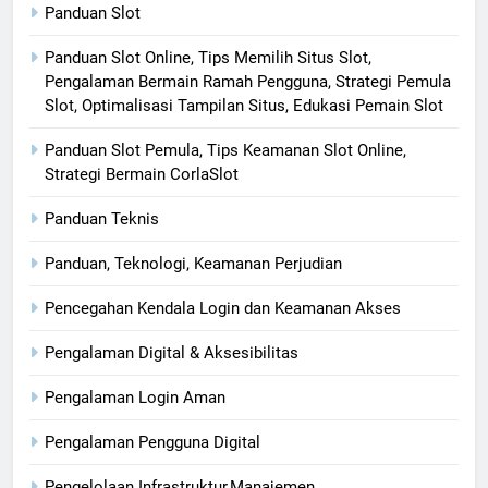
Panduan Slot
Panduan Slot Online, Tips Memilih Situs Slot,
Pengalaman Bermain Ramah Pengguna, Strategi Pemula
Slot, Optimalisasi Tampilan Situs, Edukasi Pemain Slot
Panduan Slot Pemula, Tips Keamanan Slot Online,
Strategi Bermain CorlaSlot
Panduan Teknis
Panduan, Teknologi, Keamanan Perjudian
Pencegahan Kendala Login dan Keamanan Akses
Pengalaman Digital & Aksesibilitas
Pengalaman Login Aman
Pengalaman Pengguna Digital
Pengelolaan Infrastruktur,Manajemen