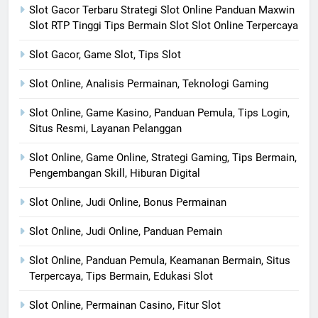
Slot Gacor Terbaru Strategi Slot Online Panduan Maxwin
Slot RTP Tinggi Tips Bermain Slot Slot Online Terpercaya
Slot Gacor, Game Slot, Tips Slot
Slot Online, Analisis Permainan, Teknologi Gaming
Slot Online, Game Kasino, Panduan Pemula, Tips Login,
Situs Resmi, Layanan Pelanggan
Slot Online, Game Online, Strategi Gaming, Tips Bermain,
Pengembangan Skill, Hiburan Digital
Slot Online, Judi Online, Bonus Permainan
Slot Online, Judi Online, Panduan Pemain
Slot Online, Panduan Pemula, Keamanan Bermain, Situs
Terpercaya, Tips Bermain, Edukasi Slot
Slot Online, Permainan Casino, Fitur Slot