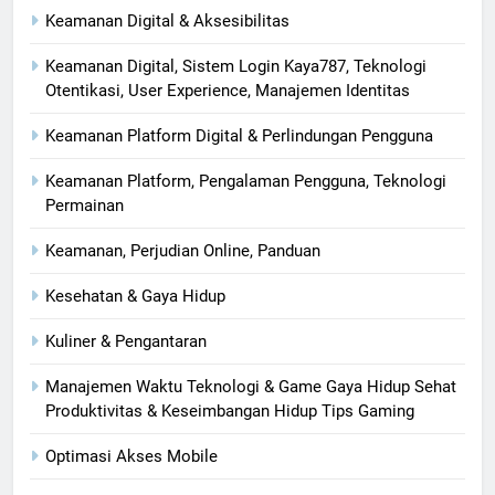
Keamanan Digital & Aksesibilitas
Keamanan Digital, Sistem Login Kaya787, Teknologi
Otentikasi, User Experience, Manajemen Identitas
Keamanan Platform Digital & Perlindungan Pengguna
Keamanan Platform, Pengalaman Pengguna, Teknologi
Permainan
Keamanan, Perjudian Online, Panduan
Kesehatan & Gaya Hidup
Kuliner & Pengantaran
Manajemen Waktu Teknologi & Game Gaya Hidup Sehat
Produktivitas & Keseimbangan Hidup Tips Gaming
Optimasi Akses Mobile