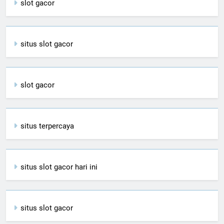
slot gacor
situs slot gacor
slot gacor
situs terpercaya
situs slot gacor hari ini
situs slot gacor