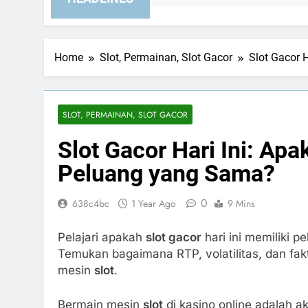
Home
Slot, Permainan, Slot Gacor
Slot Gacor 
SLOT, PERMAINAN, SLOT GACOR
Slot Gacor Hari Ini: Ap
Peluang yang Sama?
0
638c4bc
1 Year Ago
9 Mins
Pelajari apakah
slot gacor
hari ini memiliki p
Temukan bagaimana RTP, volatilitas, dan fa
mesin
slot
.
Bermain mesin
slot
di kasino online adalah a