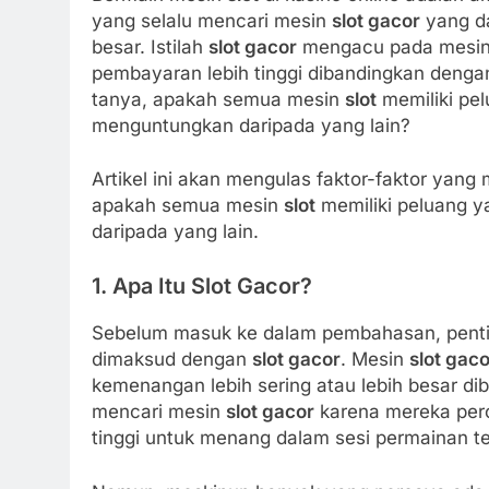
yang selalu mencari mesin
slot gacor
yang d
besar. Istilah
slot gacor
mengacu pada mesi
pembayaran lebih tinggi dibandingkan deng
tanya, apakah semua mesin
slot
memiliki pe
menguntungkan daripada yang lain?
Artikel ini akan mengulas faktor-faktor ya
apakah semua mesin
slot
memiliki peluang y
daripada yang lain.
1.
Apa Itu Slot Gacor?
Sebelum masuk ke dalam pembahasan, penti
dimaksud dengan
slot gacor
. Mesin
slot gaco
kemenangan lebih sering atau lebih besar d
mencari mesin
slot gacor
karena mereka perc
tinggi untuk menang dalam sesi permainan te