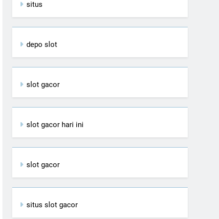
situs
depo slot
slot gacor
slot gacor hari ini
slot gacor
situs slot gacor