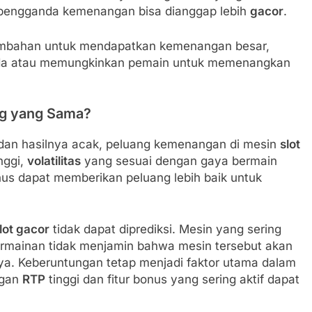
 pengganda kemenangan bisa dianggap lebih
gacor
.
tambahan untuk mendapatkan kemenangan besar,
da atau memungkinkan pemain untuk memenangkan
ng yang Sama?
an hasilnya acak, peluang kemenangan di mesin
slot
nggi,
volatilitas
yang sesuai dengan gaya bermain
nus dapat memberikan peluang lebih baik untuk
lot gacor
tidak dapat diprediksi. Mesin yang sering
rmainan tidak menjamin bahwa mesin tersebut akan
a. Keberuntungan tetap menjadi faktor utama dalam
ngan
RTP
tinggi dan fitur bonus yang sering aktif dapat