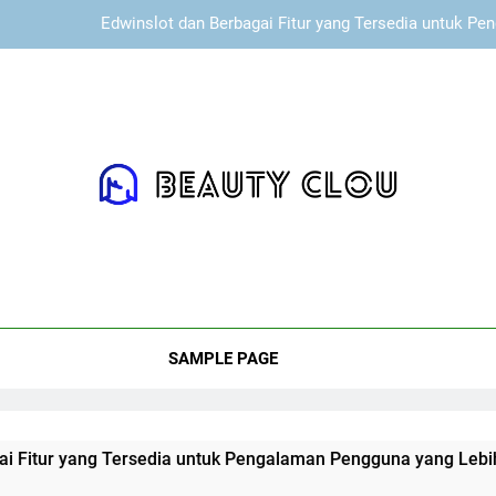
Edwinslot dan Berbagai Fitur yang Tersedia untuk P
EDWINSLOT Login sebagai Bagian
Panduan Login Edwinslot Melalui Perangkat Har
Panduan Menghinda
Edwinslot dan Berbagai Fitur yang Tersedia untuk P
EDWINSLOT Login sebagai Bagian
uty Clou
oduk Kecantikan Dan Perawatan Kulit Berkualitas Di Beauty C
Panduan Login Edwinslot Melalui Perangkat Har
SAMPLE PAGE
g Tersedia untuk Pengalaman Pengguna yang Lebih Optimal