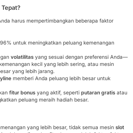
 Tepat?
Anda harus mempertimbangkan beberapa faktor
i 96% untuk meningkatkan peluang kemenangan
ngan
volatilitas
yang sesuai dengan preferensi Anda—
kemenangan kecil yang lebih sering, atau mesin
esar yang lebih jarang.
yline
memberi Anda peluang lebih besar untuk
rkan
fitur bonus
yang aktif, seperti
putaran gratis
atau
atkan peluang meraih hadiah besar.
enangan yang lebih besar, tidak semua mesin
slot