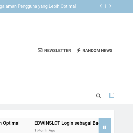
engalaman Pengguna yang Lebih Optimal
 dari Sistem Digital yang Terstruktur
ian agar Akses Tetap Aman dan Praktis
ri Kendala Akses pada TIARA4D Login
NEWSLETTER
RANDOM NEWS
engalaman Pengguna yang Lebih Optimal
 dari Sistem Digital yang Terstruktur
lou.
ian agar Akses Tetap Aman dan Praktis
EDWINSLOT Login sebagai Bagian dari Sistem Digital yang 
1 Month Ago