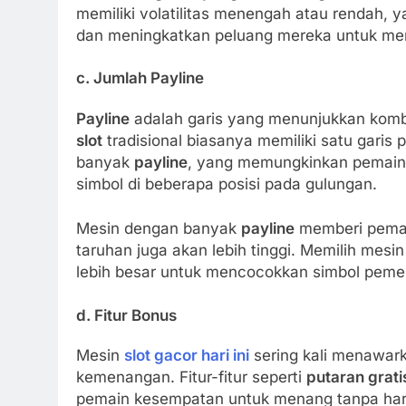
memiliki volatilitas menengah atau rendah,
dan meningkatkan peluang mereka untuk me
c.
Jumlah Payline
Payline
adalah garis yang menunjukkan kombi
slot
tradisional biasanya memiliki satu gar
banyak
payline
, yang memungkinkan pemain
simbol di beberapa posisi pada gulungan.
Mesin dengan banyak
payline
memberi pemain
taruhan juga akan lebih tinggi. Memilih mes
lebih besar untuk mencocokkan simbol pem
d.
Fitur Bonus
Mesin
slot gacor hari ini
sering kali menawark
kemenangan. Fitur-fitur seperti
putaran grati
pemain kesempatan untuk menang tanpa haru