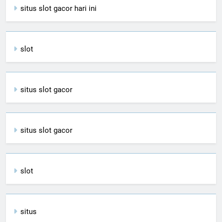
situs slot gacor hari ini
slot
situs slot gacor
situs slot gacor
slot
situs