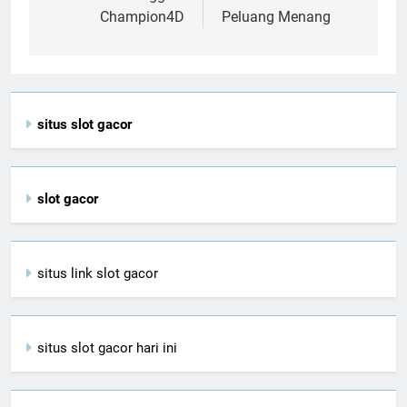
Champion4D
Peluang Menang
situs slot gacor
slot gacor
situs link slot gacor
situs slot gacor hari ini