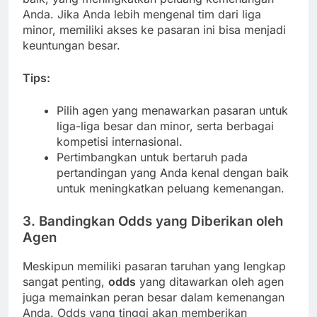
Anda. Jika Anda lebih mengenal tim dari liga
minor, memiliki akses ke pasaran ini bisa menjadi
keuntungan besar.
Tips:
Pilih agen yang menawarkan pasaran untuk
liga-liga besar dan minor, serta berbagai
kompetisi internasional.
Pertimbangkan untuk bertaruh pada
pertandingan yang Anda kenal dengan baik
untuk meningkatkan peluang kemenangan.
3. Bandingkan Odds yang Diberikan oleh
Agen
Meskipun memiliki pasaran taruhan yang lengkap
sangat penting,
odds
yang ditawarkan oleh agen
juga memainkan peran besar dalam kemenangan
Anda. Odds yang tinggi akan memberikan