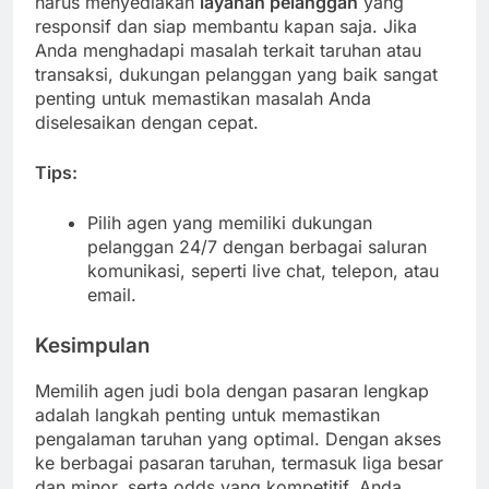
harus menyediakan
layanan pelanggan
yang
responsif dan siap membantu kapan saja. Jika
Anda menghadapi masalah terkait taruhan atau
transaksi, dukungan pelanggan yang baik sangat
penting untuk memastikan masalah Anda
diselesaikan dengan cepat.
Tips:
Pilih agen yang memiliki dukungan
pelanggan 24/7 dengan berbagai saluran
komunikasi, seperti live chat, telepon, atau
email.
Kesimpulan
Memilih agen judi bola dengan pasaran lengkap
adalah langkah penting untuk memastikan
pengalaman taruhan yang optimal. Dengan akses
ke berbagai pasaran taruhan, termasuk liga besar
dan minor, serta odds yang kompetitif, Anda