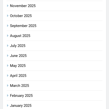
November 2025
October 2025
September 2025
August 2025
July 2025
June 2025
May 2025
April 2025
March 2025
February 2025
January 2025