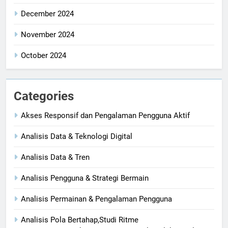
December 2024
November 2024
October 2024
Categories
Akses Responsif dan Pengalaman Pengguna Aktif
Analisis Data & Teknologi Digital
Analisis Data & Tren
Analisis Pengguna & Strategi Bermain
Analisis Permainan & Pengalaman Pengguna
Analisis Pola Bertahap,Studi Ritme