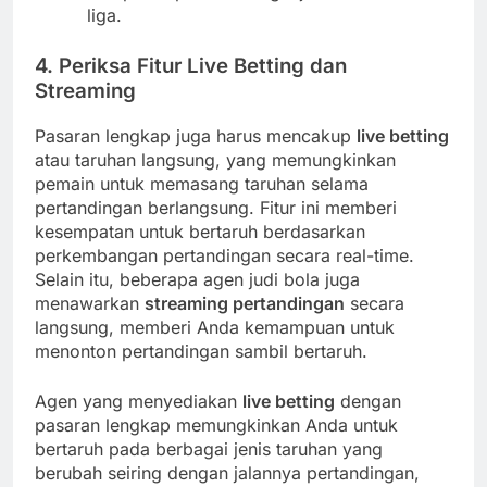
liga.
4. Periksa Fitur Live Betting dan
Streaming
Pasaran lengkap juga harus mencakup
live betting
atau taruhan langsung, yang memungkinkan
pemain untuk memasang taruhan selama
pertandingan berlangsung. Fitur ini memberi
kesempatan untuk bertaruh berdasarkan
perkembangan pertandingan secara real-time.
Selain itu, beberapa agen judi bola juga
menawarkan
streaming pertandingan
secara
langsung, memberi Anda kemampuan untuk
menonton pertandingan sambil bertaruh.
Agen yang menyediakan
live betting
dengan
pasaran lengkap memungkinkan Anda untuk
bertaruh pada berbagai jenis taruhan yang
berubah seiring dengan jalannya pertandingan,