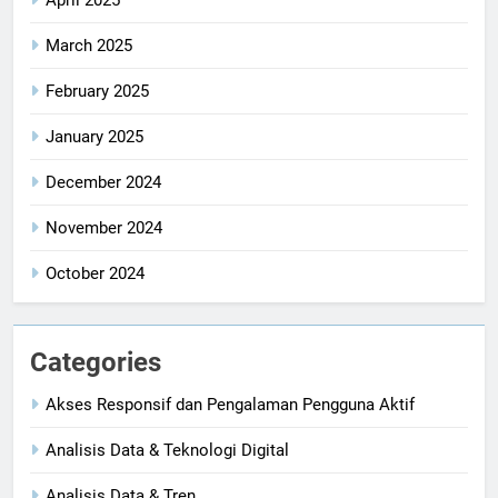
April 2025
March 2025
February 2025
January 2025
December 2024
November 2024
October 2024
Categories
Akses Responsif dan Pengalaman Pengguna Aktif
Analisis Data & Teknologi Digital
Analisis Data & Tren