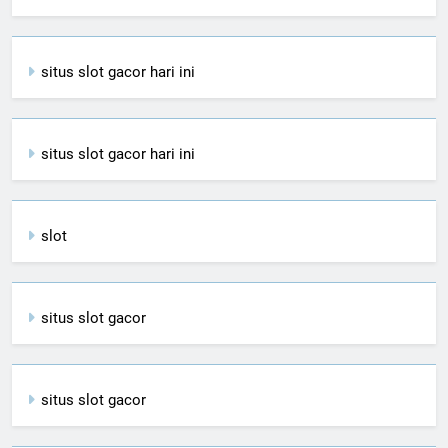
situs slot gacor hari ini
situs slot gacor hari ini
slot
situs slot gacor
situs slot gacor