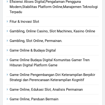
Efisiensi Akses Digital,Pengalaman Pengguna
Modern,Stabilitas Platform Online,Manajemen Teknologi
Terpadu
Fitur & Inovasi Slot
Gambling, Online Casino, Slot Machines, Kasino Online
Gambling, Slot Online, Permainan.
Game Online & Budaya Digital
Game Online Budaya Digital Komunitas Gamer Tren
Hiburan Digital Platform Game
Game Online Pengembangan Diri Keterampilan Berpikir
Strategi dan Perencanaan Keterampilan Kognitif
Game Online, Edukasi Slot, Analisis Permainan
Game Online, Panduan Bermain