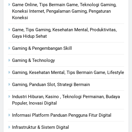
Game Online, Tips Bermain Game, Teknologi Gaming,
Koneksi Internet, Pengalaman Gaming, Pengaturan
Koneksi
Game, Tips Gaming, Kesehatan Mental, Produktivitas,
Gaya Hidup Sehat
Gaming & Pengembangan Skill
Gaming & Technology
Gaming, Kesehatan Mental, Tips Bermain Game, Lifestyle
Gaming, Panduan Slot, Strategi Bermain
Industri Hiburan, Kasino , Teknologi Permainan, Budaya
Populer, Inovasi Digital
Informasi Platform Panduan Pengguna Fitur Digital
Infrastruktur & Sistem Digital