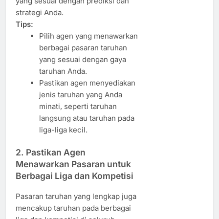
yang sesuai dengan prediksi dan
strategi Anda.
Tips:
Pilih agen yang menawarkan
berbagai pasaran taruhan
yang sesuai dengan gaya
taruhan Anda.
Pastikan agen menyediakan
jenis taruhan yang Anda
minati, seperti taruhan
langsung atau taruhan pada
liga-liga kecil.
2. Pastikan Agen
Menawarkan Pasaran untuk
Berbagai Liga dan Kompetisi
Pasaran taruhan yang lengkap juga
mencakup taruhan pada berbagai