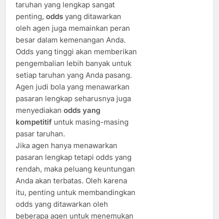
taruhan yang lengkap sangat
penting,
odds
yang ditawarkan
oleh agen juga memainkan peran
besar dalam kemenangan Anda.
Odds yang tinggi akan memberikan
pengembalian lebih banyak untuk
setiap taruhan yang Anda pasang.
Agen judi bola yang menawarkan
pasaran lengkap seharusnya juga
menyediakan
odds yang
kompetitif
untuk masing-masing
pasar taruhan.
Jika agen hanya menawarkan
pasaran lengkap tetapi odds yang
rendah, maka peluang keuntungan
Anda akan terbatas. Oleh karena
itu, penting untuk membandingkan
odds yang ditawarkan oleh
beberapa agen untuk menemukan