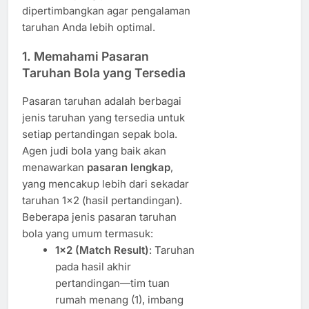
dipertimbangkan agar pengalaman
taruhan Anda lebih optimal.
1. Memahami Pasaran
Taruhan Bola yang Tersedia
Pasaran taruhan adalah berbagai
jenis taruhan yang tersedia untuk
setiap pertandingan sepak bola.
Agen judi bola yang baik akan
menawarkan
pasaran lengkap
,
yang mencakup lebih dari sekadar
taruhan 1×2 (hasil pertandingan).
Beberapa jenis pasaran taruhan
bola yang umum termasuk:
1×2 (Match Result)
: Taruhan
pada hasil akhir
pertandingan—tim tuan
rumah menang (1), imbang