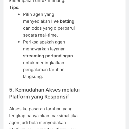
kesempatan untuk menang.
Tips:
Pilih agen yang
menyediakan
live betting
dan odds yang diperbarui
secara real-time.
Periksa apakah agen
menawarkan layanan
streaming pertandingan
untuk meningkatkan
pengalaman taruhan
langsung.
5. Kemudahan Akses melalui
Platform yang Responsif
Akses ke pasaran taruhan yang
lengkap hanya akan maksimal jika
agen judi bola menyediakan