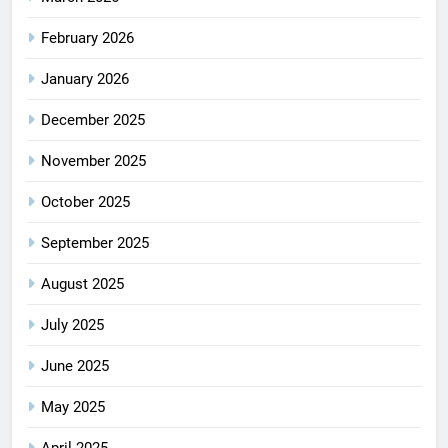
February 2026
January 2026
December 2025
November 2025
October 2025
September 2025
August 2025
July 2025
June 2025
May 2025