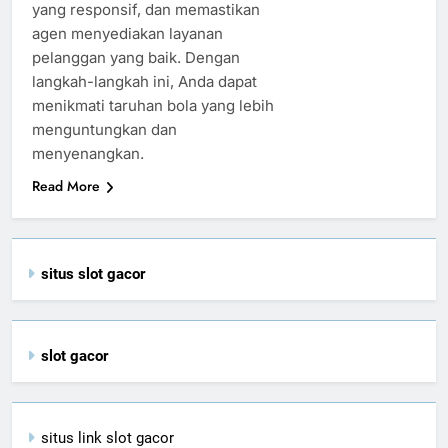
yang responsif, dan memastikan
agen menyediakan layanan
pelanggan yang baik. Dengan
langkah-langkah ini, Anda dapat
menikmati taruhan bola yang lebih
menguntungkan dan
menyenangkan.
Read More
situs slot gacor
slot gacor
situs link slot gacor