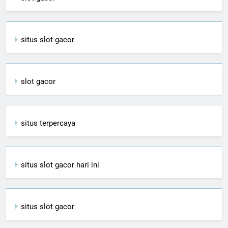
situs slot gacor
slot gacor
situs terpercaya
situs slot gacor hari ini
situs slot gacor