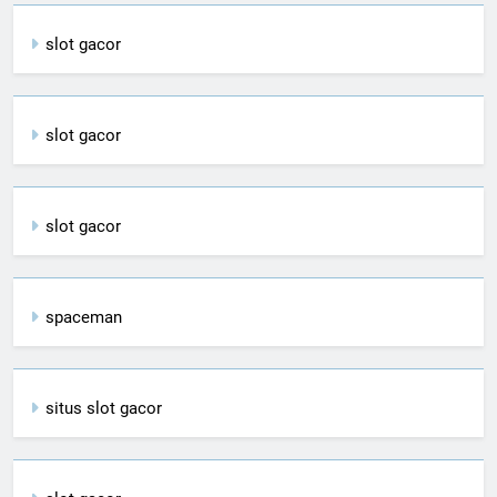
slot gacor
slot gacor
slot gacor
spaceman
situs slot gacor