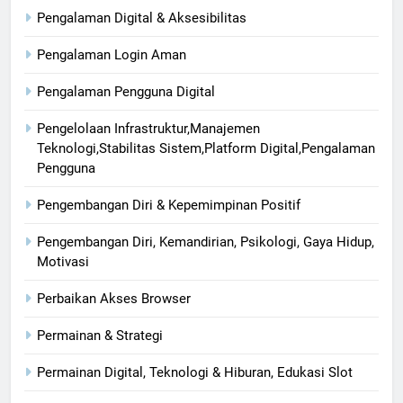
Pengalaman Digital & Aksesibilitas
Pengalaman Login Aman
Pengalaman Pengguna Digital
Pengelolaan Infrastruktur,Manajemen
Teknologi,Stabilitas Sistem,Platform Digital,Pengalaman
Pengguna
Pengembangan Diri & Kepemimpinan Positif
Pengembangan Diri, Kemandirian, Psikologi, Gaya Hidup,
Motivasi
Perbaikan Akses Browser
Permainan & Strategi
Permainan Digital, Teknologi & Hiburan, Edukasi Slot