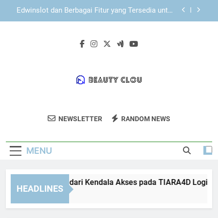
Skip
EDWINSLOT Login sebagai Bagian dari Sistem
to
Digital yang Terstruktur
content
Panduan Login Edwinslot Melalui Perangkat
Harian agar Akses Tetap Aman dan Praktis
Panduan Menghindari Kendala Akses pada
TIARA4D Login
Edwinslot dan Berbagai Fitur yang Tersedia untuk
Pengalaman Pengguna yang Lebih Optimal
EDWINSLOT Login sebagai Bagian dari Sistem
Digital yang Terstruktur
Beauty Clou
Temukan Produk Kecantikan Dan
Panduan Login Edwinslot Melalui Perangkat
NEWSLETTER
RANDOM NEWS
Harian agar Akses Tetap Aman dan Praktis
Perawatan Kulit Berkualitas Di Beauty Clou.
MENU
anduan Menghindari Kendala Akses pada TIARA4D Login
HEADLINES
 Weeks Ago