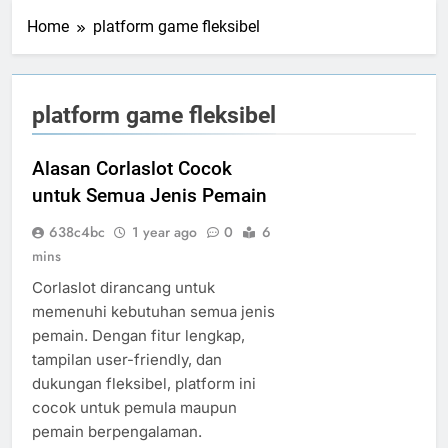
Home
platform game fleksibel
platform game fleksibel
Alasan Corlaslot Cocok
untuk Semua Jenis Pemain
638c4bc
1 year ago
0
6
mins
Corlaslot dirancang untuk
memenuhi kebutuhan semua jenis
pemain. Dengan fitur lengkap,
tampilan user-friendly, dan
dukungan fleksibel, platform ini
cocok untuk pemula maupun
pemain berpengalaman.