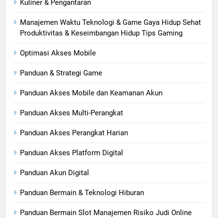
Kuliner & Pengantaran
Manajemen Waktu Teknologi & Game Gaya Hidup Sehat
Produktivitas & Keseimbangan Hidup Tips Gaming
Optimasi Akses Mobile
Panduan & Strategi Game
Panduan Akses Mobile dan Keamanan Akun
Panduan Akses Multi-Perangkat
Panduan Akses Perangkat Harian
Panduan Akses Platform Digital
Panduan Akun Digital
Panduan Bermain & Teknologi Hiburan
Panduan Bermain Slot Manajemen Risiko Judi Online