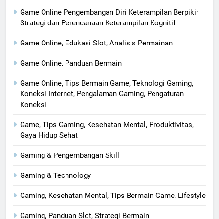
Game Online Pengembangan Diri Keterampilan Berpikir
Strategi dan Perencanaan Keterampilan Kognitif
Game Online, Edukasi Slot, Analisis Permainan
Game Online, Panduan Bermain
Game Online, Tips Bermain Game, Teknologi Gaming,
Koneksi Internet, Pengalaman Gaming, Pengaturan
Koneksi
Game, Tips Gaming, Kesehatan Mental, Produktivitas,
Gaya Hidup Sehat
Gaming & Pengembangan Skill
Gaming & Technology
Gaming, Kesehatan Mental, Tips Bermain Game, Lifestyle
Gaming, Panduan Slot, Strategi Bermain