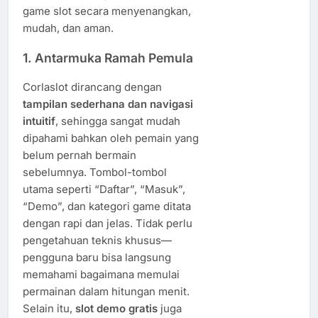
game slot secara menyenangkan,
mudah, dan aman.
1. Antarmuka Ramah Pemula
Corlaslot dirancang dengan
tampilan sederhana dan navigasi
intuitif
, sehingga sangat mudah
dipahami bahkan oleh pemain yang
belum pernah bermain
sebelumnya. Tombol-tombol
utama seperti “Daftar”, “Masuk”,
“Demo”, dan kategori game ditata
dengan rapi dan jelas. Tidak perlu
pengetahuan teknis khusus—
pengguna baru bisa langsung
memahami bagaimana memulai
permainan dalam hitungan menit.
Selain itu,
slot demo gratis
juga