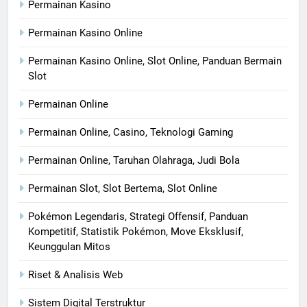
Permainan Kasino
Permainan Kasino Online
Permainan Kasino Online, Slot Online, Panduan Bermain
Slot
Permainan Online
Permainan Online, Casino, Teknologi Gaming
Permainan Online, Taruhan Olahraga, Judi Bola
Permainan Slot, Slot Bertema, Slot Online
Pokémon Legendaris, Strategi Offensif, Panduan
Kompetitif, Statistik Pokémon, Move Eksklusif,
Keunggulan Mitos
Riset & Analisis Web
Sistem Digital Terstruktur