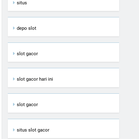
situs
depo slot
slot gacor
slot gacor hari ini
slot gacor
situs slot gacor