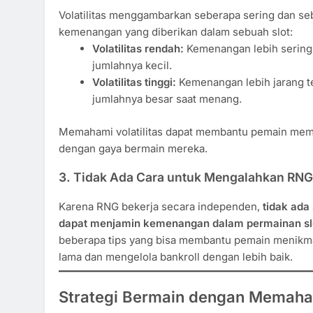
Volatilitas menggambarkan seberapa sering dan se
kemenangan yang diberikan dalam sebuah slot:
Volatilitas rendah:
Kemenangan lebih sering t
jumlahnya kecil.
Volatilitas tinggi:
Kemenangan lebih jarang ter
jumlahnya besar saat menang.
Memahami volatilitas dapat membantu pemain memil
dengan gaya bermain mereka.
3. Tidak Ada Cara untuk Mengalahkan RNG
Karena RNG bekerja secara independen,
tidak ada 
dapat menjamin kemenangan dalam permainan sl
beberapa tips yang bisa membantu pemain menikma
lama dan mengelola bankroll dengan lebih baik.
Strategi Bermain dengan Memah