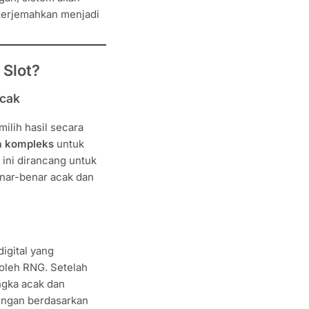
terjemahkan menjadi
Slot?
Acak
ilih hasil secara
a kompleks
untuk
 ini dirancang untuk
nar-benar acak dan
igital yang
 oleh RNG. Setelah
ngka acak dan
ungan berdasarkan