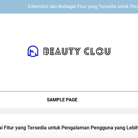
Edwinslot dan Berbagai Fitur yang Tersedia untuk P
EDWINSLOT Login sebagai Bagian
Panduan Login Edwinslot Melalui Perangkat Har
Panduan Menghinda
Edwinslot dan Berbagai Fitur yang Tersedia untuk P
EDWINSLOT Login sebagai Bagian
uty Clou
oduk Kecantikan Dan Perawatan Kulit Berkualitas Di Beauty C
Panduan Login Edwinslot Melalui Perangkat Har
SAMPLE PAGE
g Tersedia untuk Pengalaman Pengguna yang Lebih Optimal