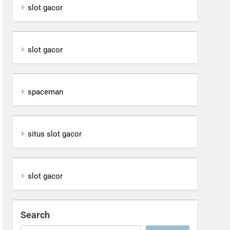
slot gacor
slot gacor
spaceman
situs slot gacor
slot gacor
Search