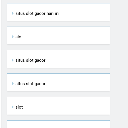
situs slot gacor hari ini
slot
situs slot gacor
situs slot gacor
slot