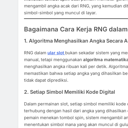
mengambil angka acak dari RNG, yang kemudian di
simbol-simbol yang muncul di layar.
Bagaimana Cara Kerja RNG dalam 
1. Algoritma Menghasilkan Angka Secara 
RNG dalam
ular slot
bukan sekadar sistem yang mem
manual, tetapi menggunakan
algoritma matematik
menghasilkan angka ribuan kali per detik. Algoritma
memastikan bahwa setiap angka yang dihasilkan be
tidak dapat diprediksi.
2. Setiap Simbol Memiliki Kode Digital
Dalam permainan slot, setiap simbol memiliki kode d
terhubung dengan hasil dari angka yang dihasilkan
pemain menekan tombol spin, sistem mengambil a
menentukan simbol mana yang akan muncul di gul