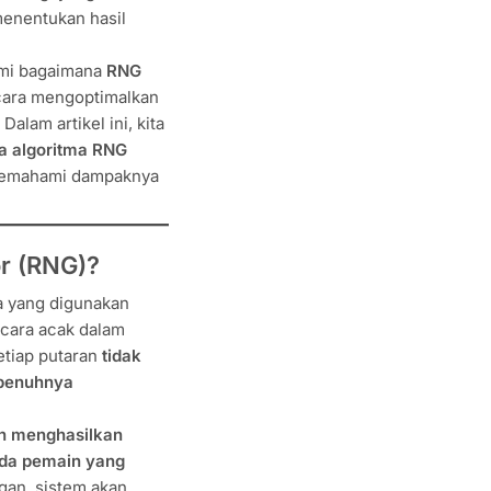
enentukan hasil
mi bagaimana
RNG
 cara mengoptimalkan
lam artikel ini, kita
ja algoritma RNG
 memahami dampaknya
r (RNG)?
a yang digunakan
ecara acak dalam
etiap putaran
tidak
sepenuhnya
n menghasilkan
ada pemain yang
gan, sistem akan