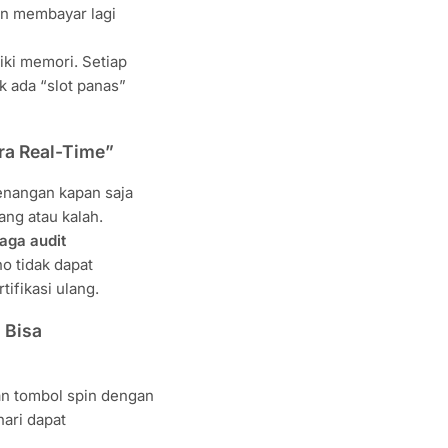
an membayar lagi
iki memori. Setiap
k ada “slot panas”
ara Real-Time”
nangan kapan saja
ng atau kalah.
aga audit
o tidak dapat
ifikasi ulang.
 Bisa
n tombol spin dengan
hari dapat