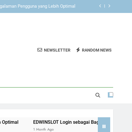
engalaman Pengguna yang Lebih Optimal
 dari Sistem Digital yang Terstruktur
ian agar Akses Tetap Aman dan Praktis
ri Kendala Akses pada TIARA4D Login
NEWSLETTER
RANDOM NEWS
engalaman Pengguna yang Lebih Optimal
 dari Sistem Digital yang Terstruktur
lou.
ian agar Akses Tetap Aman dan Praktis
EDWINSLOT Login sebagai Bagian dari Sistem Digital yang 
1 Month Ago