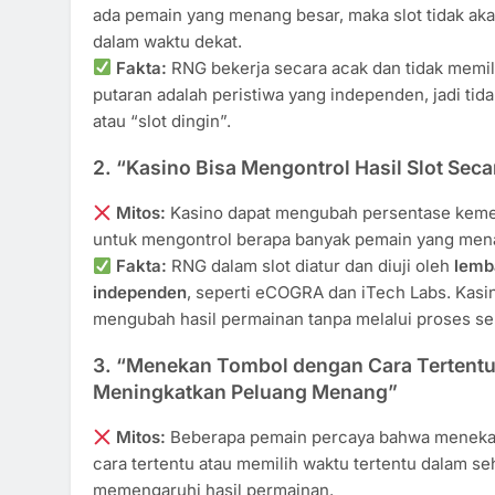
ada pemain yang menang besar, maka slot tidak ak
dalam waktu dekat.
Fakta:
RNG bekerja secara acak dan tidak memil
putaran adalah peristiwa yang independen, jadi tida
atau “slot dingin”.
2. “Kasino Bisa Mengontrol Hasil Slot Sec
Mitos:
Kasino dapat mengubah persentase keme
untuk mengontrol berapa banyak pemain yang mena
Fakta:
RNG dalam slot diatur dan diuji oleh
lemb
independen
, seperti eCOGRA dan iTech Labs. Kasin
mengubah hasil permainan tanpa melalui proses sert
3. “Menekan Tombol dengan Cara Tertentu
Meningkatkan Peluang Menang”
Mitos:
Beberapa pemain percaya bahwa meneka
cara tertentu atau memilih waktu tertentu dalam se
memengaruhi hasil permainan.