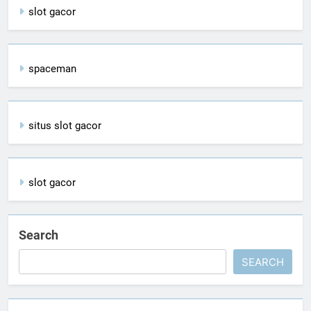
slot gacor
spaceman
situs slot gacor
slot gacor
Search
SEARCH