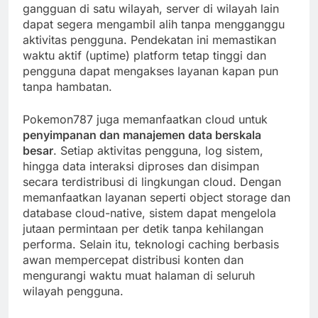
gangguan di satu wilayah, server di wilayah lain
dapat segera mengambil alih tanpa mengganggu
aktivitas pengguna. Pendekatan ini memastikan
waktu aktif (uptime) platform tetap tinggi dan
pengguna dapat mengakses layanan kapan pun
tanpa hambatan.
Pokemon787 juga memanfaatkan cloud untuk
penyimpanan dan manajemen data berskala
besar
. Setiap aktivitas pengguna, log sistem,
hingga data interaksi diproses dan disimpan
secara terdistribusi di lingkungan cloud. Dengan
memanfaatkan layanan seperti object storage dan
database cloud-native, sistem dapat mengelola
jutaan permintaan per detik tanpa kehilangan
performa. Selain itu, teknologi caching berbasis
awan mempercepat distribusi konten dan
mengurangi waktu muat halaman di seluruh
wilayah pengguna.