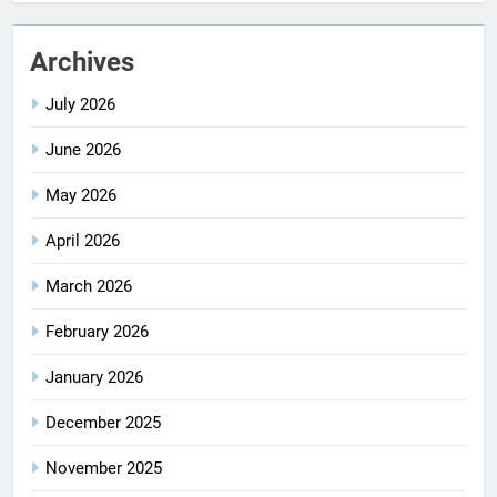
Archives
July 2026
June 2026
May 2026
April 2026
March 2026
February 2026
January 2026
December 2025
November 2025