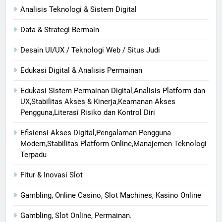
Analisis Teknologi & Sistem Digital
Data & Strategi Bermain
Desain UI/UX / Teknologi Web / Situs Judi
Edukasi Digital & Analisis Permainan
Edukasi Sistem Permainan Digital,Analisis Platform dan
UX,Stabilitas Akses & Kinerja,Keamanan Akses
Pengguna,Literasi Risiko dan Kontrol Diri
Efisiensi Akses Digital,Pengalaman Pengguna
Modern,Stabilitas Platform Online,Manajemen Teknologi
Terpadu
Fitur & Inovasi Slot
Gambling, Online Casino, Slot Machines, Kasino Online
Gambling, Slot Online, Permainan.