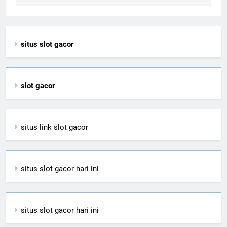
situs slot gacor
slot gacor
situs link slot gacor
situs slot gacor hari ini
situs slot gacor hari ini