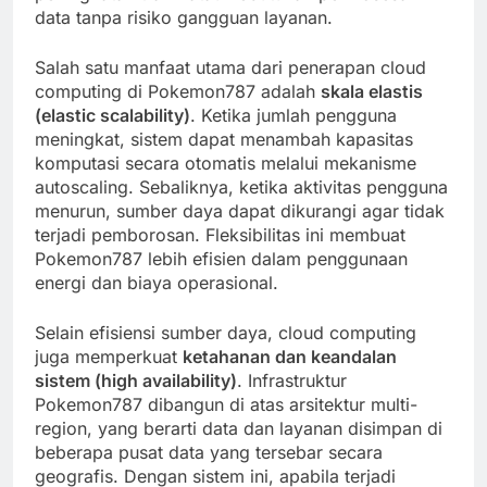
data tanpa risiko gangguan layanan.
Salah satu manfaat utama dari penerapan cloud
computing di Pokemon787 adalah
skala elastis
(elastic scalability)
. Ketika jumlah pengguna
meningkat, sistem dapat menambah kapasitas
komputasi secara otomatis melalui mekanisme
autoscaling. Sebaliknya, ketika aktivitas pengguna
menurun, sumber daya dapat dikurangi agar tidak
terjadi pemborosan. Fleksibilitas ini membuat
Pokemon787 lebih efisien dalam penggunaan
energi dan biaya operasional.
Selain efisiensi sumber daya, cloud computing
juga memperkuat
ketahanan dan keandalan
sistem (high availability)
. Infrastruktur
Pokemon787 dibangun di atas arsitektur multi-
region, yang berarti data dan layanan disimpan di
beberapa pusat data yang tersebar secara
geografis. Dengan sistem ini, apabila terjadi