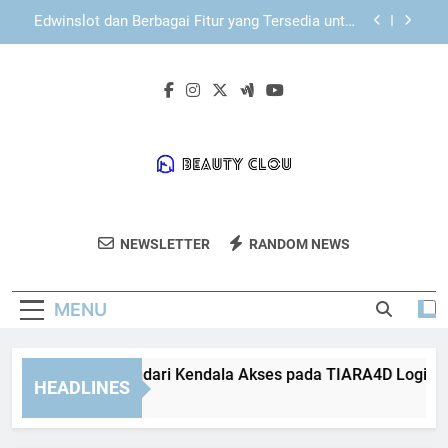
Skip
EDWINSLOT Login sebagai Bagian dari Sistem
to
Digital yang Terstruktur
content
Panduan Login Edwinslot Melalui Perangkat
Harian agar Akses Tetap Aman dan Praktis
Panduan Menghindari Kendala Akses pada
TIARA4D Login
Edwinslot dan Berbagai Fitur yang Tersedia untuk
Pengalaman Pengguna yang Lebih Optimal
EDWINSLOT Login sebagai Bagian dari Sistem
Digital yang Terstruktur
Beauty Clou
Temukan Produk Kecantikan Dan
Panduan Login Edwinslot Melalui Perangkat
NEWSLETTER
RANDOM NEWS
Harian agar Akses Tetap Aman dan Praktis
Perawatan Kulit Berkualitas Di Beauty Clou.
MENU
nduan Menghindari Kendala Akses pada TIARA4D Login
HEADLINES
Weeks Ago