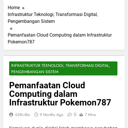
Home
Infrastruktur Teknologi, Transformasi Digital,
Pengembangan Sistem
Pemanfaatan Cloud Computing dalam Infrastruktur
Pokemon787
INFRASTRUKTUR TEKNOLOGI, TRANSFORMASI DIGITAL,
PENGEMBANGAN SISTEM
Pemanfaatan Cloud
Computing dalam
Infrastruktur Pokemon787
0
638c4bc
9 Months Ago
7 Mins