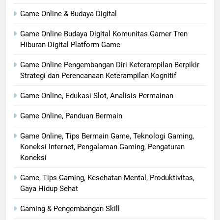
Game Online & Budaya Digital
Game Online Budaya Digital Komunitas Gamer Tren
Hiburan Digital Platform Game
Game Online Pengembangan Diri Keterampilan Berpikir
Strategi dan Perencanaan Keterampilan Kognitif
Game Online, Edukasi Slot, Analisis Permainan
Game Online, Panduan Bermain
Game Online, Tips Bermain Game, Teknologi Gaming,
Koneksi Internet, Pengalaman Gaming, Pengaturan
Koneksi
Game, Tips Gaming, Kesehatan Mental, Produktivitas,
Gaya Hidup Sehat
Gaming & Pengembangan Skill