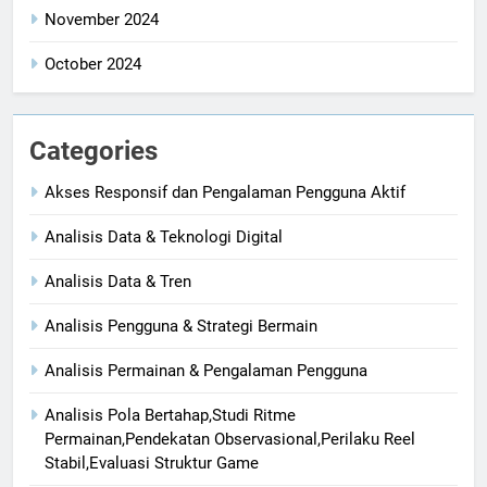
November 2024
October 2024
Categories
Akses Responsif dan Pengalaman Pengguna Aktif
Analisis Data & Teknologi Digital
Analisis Data & Tren
Analisis Pengguna & Strategi Bermain
Analisis Permainan & Pengalaman Pengguna
Analisis Pola Bertahap,Studi Ritme
Permainan,Pendekatan Observasional,Perilaku Reel
Stabil,Evaluasi Struktur Game