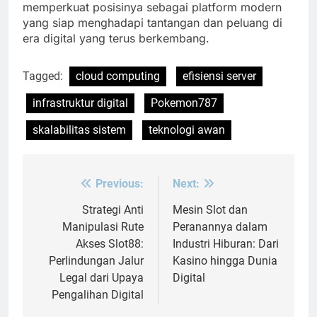
memperkuat posisinya sebagai platform modern
yang siap menghadapi tantangan dan peluang di
era digital yang terus berkembang.
Tagged:
cloud computing
efisiensi server
infrastruktur digital
Pokemon787
skalabilitas sistem
teknologi awan
Previous:
Next:
Post
navigation
Strategi Anti
Mesin Slot dan
Manipulasi Rute
Peranannya dalam
Akses Slot88:
Industri Hiburan: Dari
Perlindungan Jalur
Kasino hingga Dunia
Legal dari Upaya
Digital
Pengalihan Digital