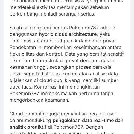
pemantauan ancaman berbasis AI yang membantu
mendeteksi aktivitas mencurigakan sebelum
berkembang menjadi serangan serius.
Salah satu strategi cerdas Pokemon787 adalah
penggunaan
hybrid cloud architecture
, yaitu
kombinasi antara cloud publik dan cloud privat.
Pendekatan ini memberikan keseimbangan antara
fleksibilitas dan kontrol. Data yang bersifat sensitif
disimpan di infrastruktur privat dengan lapisan
keamanan tinggi, sedangkan proses berskala
besar seperti distribusi konten atau analisis data
dijalankan di cloud publik yang memiliki sumber
daya luas. Kombinasi ini memungkinkan
Pokemon787 memaksimalkan performa tanpa
mengorbankan keamanan.
Cloud computing juga memainkan peran besar
dalam mendukung
pengelolaan data real-time dan
analitik prediktif
di Pokemon787. Dengan
infrastruktur berbasis streaming data, platform