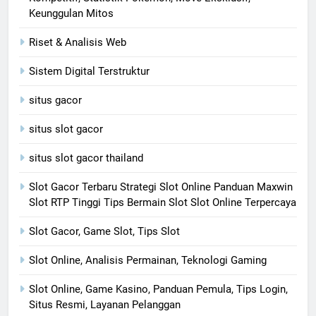
Keunggulan Mitos
Riset & Analisis Web
Sistem Digital Terstruktur
situs gacor
situs slot gacor
situs slot gacor thailand
Slot Gacor Terbaru Strategi Slot Online Panduan Maxwin
Slot RTP Tinggi Tips Bermain Slot Slot Online Terpercaya
Slot Gacor, Game Slot, Tips Slot
Slot Online, Analisis Permainan, Teknologi Gaming
Slot Online, Game Kasino, Panduan Pemula, Tips Login,
Situs Resmi, Layanan Pelanggan