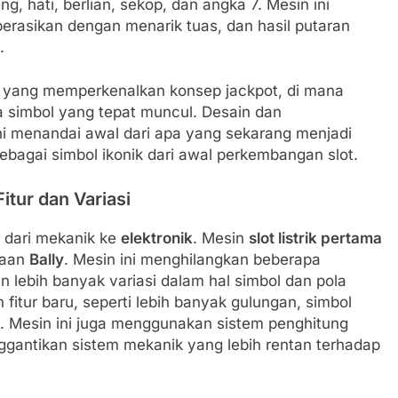
, hati, berlian, sekop, dan angka 7. Mesin ini
asikan dengan menarik tuas, dan hasil putaran
.
 yang memperkenalkan konsep jackpot, di mana
 simbol yang tepat muncul. Desain dan
ini menandai awal dari apa yang sekarang menjadi
 sebagai simbol ikonik dari awal perkembangan slot.
itur dan Variasi
h dari mekanik ke
elektronik
. Mesin
slot listrik pertama
haan
Bally
. Mesin ini menghilangkan beberapa
lebih banyak variasi dalam hal simbol dan pola
itur baru, seperti lebih banyak gulungan, simbol
. Mesin ini juga menggunakan sistem penghitung
gantikan sistem mekanik yang lebih rentan terhadap