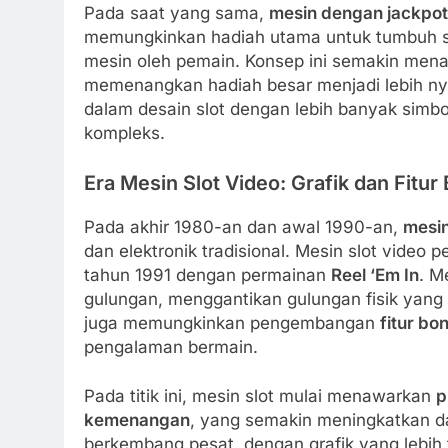
Pada saat yang sama,
mesin dengan jackpot
memungkinkan hadiah utama untuk tumbuh se
mesin oleh pemain. Konsep ini semakin mena
memenangkan hadiah besar menjadi lebih nya
dalam desain slot dengan lebih banyak simbol
kompleks.
Era Mesin Slot Video: Grafik dan Fitur
Pada akhir 1980-an dan awal 1990-an,
mesin
dan elektronik tradisional. Mesin slot video 
tahun 1991 dengan permainan
Reel ‘Em In
. M
gulungan, menggantikan gulungan fisik yang 
juga memungkinkan pengembangan
fitur bo
pengalaman bermain.
Pada titik ini, mesin slot mulai menawarkan
p
kemenangan
, yang semakin meningkatkan day
berkembang pesat, dengan grafik yang lebih 