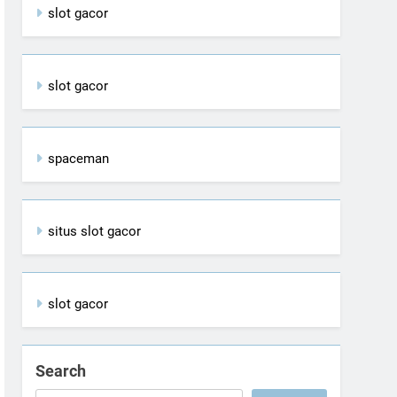
slot gacor
slot gacor
spaceman
situs slot gacor
slot gacor
Search