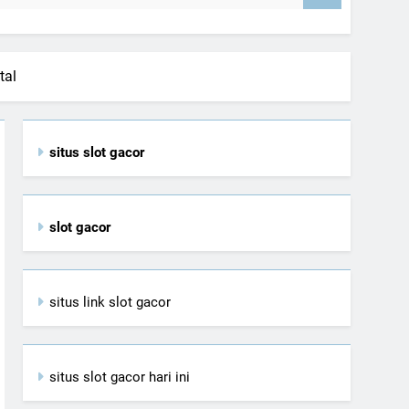
tal
situs slot gacor
slot gacor
situs link slot gacor
situs slot gacor hari ini