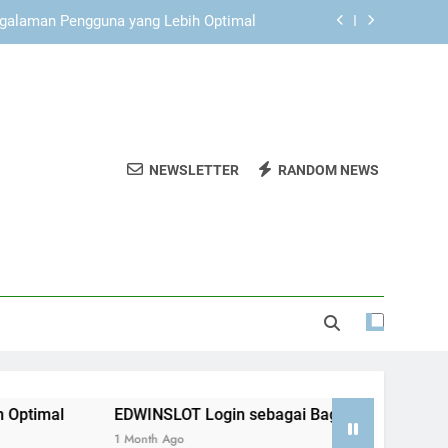
engalaman Pengguna yang Lebih Optimal
 dari Sistem Digital yang Terstruktur
ian agar Akses Tetap Aman dan Praktis
ri Kendala Akses pada TIARA4D Login
NEWSLETTER
RANDOM NEWS
engalaman Pengguna yang Lebih Optimal
 dari Sistem Digital yang Terstruktur
lou.
ian agar Akses Tetap Aman dan Praktis
INSLOT Login sebagai Bagian dari Sistem Digital yang Terstru
nth Ago