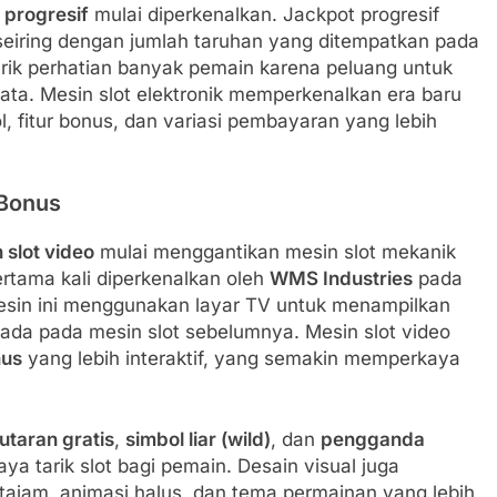
 progresif
mulai diperkenalkan. Jackpot progresif
iring dengan jumlah taruhan yang ditempatkan pada
rik perhatian banyak pemain karena peluang untuk
ta. Mesin slot elektronik memperkenalkan era baru
, fitur bonus, dan variasi pembayaran yang lebih
 Bonus
 slot video
mulai menggantikan mesin slot mekanik
pertama kali diperkenalkan oleh
WMS Industries
pada
esin ini menggunakan layar TV untuk menampilkan
ada pada mesin slot sebelumnya. Mesin slot video
nus
yang lebih interaktif, yang semakin memperkaya
utaran gratis
,
simbol liar (wild)
, dan
pengganda
a tarik slot bagi pemain. Desain visual juga
tajam, animasi halus, dan tema permainan yang lebih