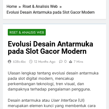
Home
Riset & Analisis Web
Evolusi Desain Antarmuka pada Slot Gacor Modern
RISET & ANALISIS WEB
Evolusi Desain Antarmuka
pada Slot Gacor Modern
0
638c4bc
12 Months Ago
7 Mins
Ulasan lengkap tentang evolusi desain antarmuka
pada slot digital modern, mencakup
perkembangan teknologi, tren visual, dan
dampaknya terhadap pengalaman pengguna.
Desain antarmuka atau
User Interface
(UI)
merupakan elemen kunci yang membentuk cara