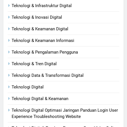
Teknologi & Infrastruktur Digital
Teknologi & Inovasi Digital
Teknologi & Keamanan Digital
Teknologi & Keamanan Informasi
Teknologi & Pengalaman Pengguna
Teknologi & Tren Digital
Teknologi Data & Transformasi Digital
Teknologi Digital
Teknologi Digital & Keamanan
Teknologi Digital Optimasi Jaringan Panduan Login User
Experience Troubleshooting Website