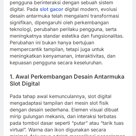
pengguna berinteraksi dengan sebuah sistem
digital. Pada
slot gacor
digital modern, evolusi
desain antarmuka telah mengalami transformasi
signifikan, dipengaruhi oleh perkembangan
teknologi, perubahan perilaku pengguna, serta
meningkatnya standar estetika dan fungsionalitas.
Perubahan ini bukan hanya bertujuan
mempercantik tampilan, tetapi juga untuk
meningkatkan kenyamanan, interaktivitas, dan
kepuasan pengguna secara keseluruhan.
1. Awal Perkembangan Desain Antarmuka
Slot Digital
Pada tahap awal kemunculannya, slot digital
mengadaptasi tampilan dari mesin slot fisik
dengan desain sederhana. Elemen visual dibuat
mirip gulungan mekanis, dan interaksi terbatas
pada tombol dasar seperti “putar” atau “tarik tuas
virtual”. Warna dan ikon digunakan secara