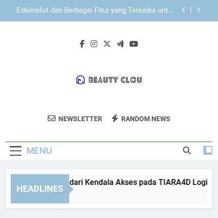
Skip
EDWINSLOT Login sebagai Bagian dari Sistem
to
Digital yang Terstruktur
content
Panduan Login Edwinslot Melalui Perangkat
Harian agar Akses Tetap Aman dan Praktis
Panduan Menghindari Kendala Akses pada
TIARA4D Login
Edwinslot dan Berbagai Fitur yang Tersedia untuk
Pengalaman Pengguna yang Lebih Optimal
EDWINSLOT Login sebagai Bagian dari Sistem
Digital yang Terstruktur
Beauty Clou
Temukan Produk Kecantikan Dan
Panduan Login Edwinslot Melalui Perangkat
NEWSLETTER
RANDOM NEWS
Harian agar Akses Tetap Aman dan Praktis
Perawatan Kulit Berkualitas Di Beauty Clou.
MENU
nduan Menghindari Kendala Akses pada TIARA4D Login
HEADLINES
Weeks Ago