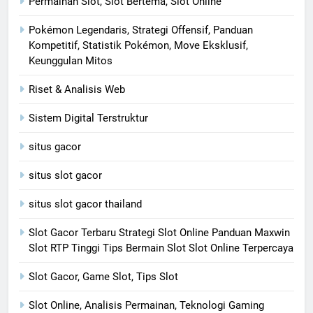
Permainan Slot, Slot Bertema, Slot Online
Pokémon Legendaris, Strategi Offensif, Panduan
Kompetitif, Statistik Pokémon, Move Eksklusif,
Keunggulan Mitos
Riset & Analisis Web
Sistem Digital Terstruktur
situs gacor
situs slot gacor
situs slot gacor thailand
Slot Gacor Terbaru Strategi Slot Online Panduan Maxwin
Slot RTP Tinggi Tips Bermain Slot Slot Online Terpercaya
Slot Gacor, Game Slot, Tips Slot
Slot Online, Analisis Permainan, Teknologi Gaming