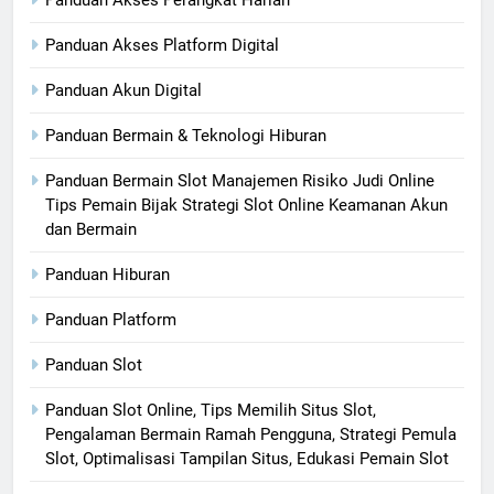
Panduan Akses Platform Digital
Panduan Akun Digital
Panduan Bermain & Teknologi Hiburan
Panduan Bermain Slot Manajemen Risiko Judi Online
Tips Pemain Bijak Strategi Slot Online Keamanan Akun
dan Bermain
Panduan Hiburan
Panduan Platform
Panduan Slot
Panduan Slot Online, Tips Memilih Situs Slot,
Pengalaman Bermain Ramah Pengguna, Strategi Pemula
Slot, Optimalisasi Tampilan Situs, Edukasi Pemain Slot