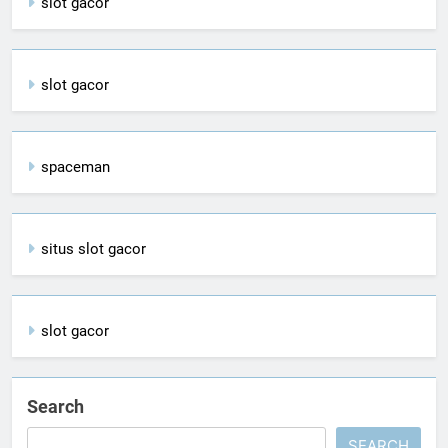
slot gacor
slot gacor
spaceman
situs slot gacor
slot gacor
Search
SEARCH