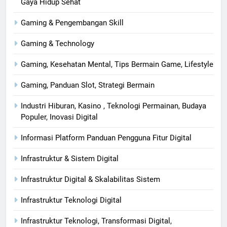
Gaya Hidup Sehat
Gaming & Pengembangan Skill
Gaming & Technology
Gaming, Kesehatan Mental, Tips Bermain Game, Lifestyle
Gaming, Panduan Slot, Strategi Bermain
Industri Hiburan, Kasino , Teknologi Permainan, Budaya
Populer, Inovasi Digital
Informasi Platform Panduan Pengguna Fitur Digital
Infrastruktur & Sistem Digital
Infrastruktur Digital & Skalabilitas Sistem
Infrastruktur Teknologi Digital
Infrastruktur Teknologi, Transformasi Digital,