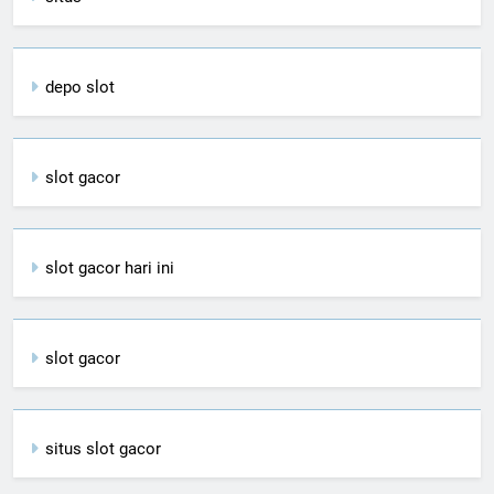
depo slot
slot gacor
slot gacor hari ini
slot gacor
situs slot gacor