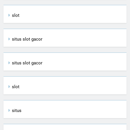
slot
situs slot gacor
situs slot gacor
slot
situs