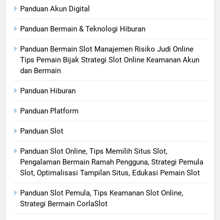
Panduan Akun Digital
Panduan Bermain & Teknologi Hiburan
Panduan Bermain Slot Manajemen Risiko Judi Online
Tips Pemain Bijak Strategi Slot Online Keamanan Akun
dan Bermain
Panduan Hiburan
Panduan Platform
Panduan Slot
Panduan Slot Online, Tips Memilih Situs Slot,
Pengalaman Bermain Ramah Pengguna, Strategi Pemula
Slot, Optimalisasi Tampilan Situs, Edukasi Pemain Slot
Panduan Slot Pemula, Tips Keamanan Slot Online,
Strategi Bermain CorlaSlot