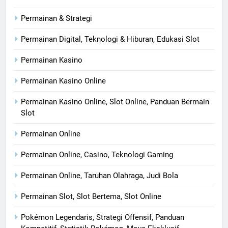
Permainan & Strategi
Permainan Digital, Teknologi & Hiburan, Edukasi Slot
Permainan Kasino
Permainan Kasino Online
Permainan Kasino Online, Slot Online, Panduan Bermain
Slot
Permainan Online
Permainan Online, Casino, Teknologi Gaming
Permainan Online, Taruhan Olahraga, Judi Bola
Permainan Slot, Slot Bertema, Slot Online
Pokémon Legendaris, Strategi Offensif, Panduan