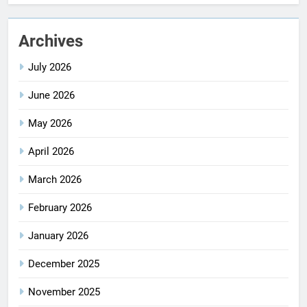
Archives
July 2026
June 2026
May 2026
April 2026
March 2026
February 2026
January 2026
December 2025
November 2025