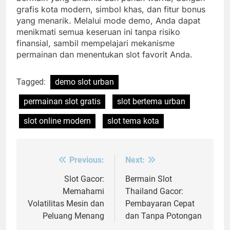
grafis kota modern, simbol khas, dan fitur bonus
yang menarik. Melalui mode demo, Anda dapat
menikmati semua keseruan ini tanpa risiko
finansial, sambil mempelajari mekanisme
permainan dan menentukan slot favorit Anda.
Tagged:
demo slot urban
permainan slot gratis
slot bertema urban
slot online modern
slot tema kota
Previous:
Next:
Post
navigation
Slot Gacor:
Bermain Slot
Memahami
Thailand Gacor:
Volatilitas Mesin dan
Pembayaran Cepat
Peluang Menang
dan Tanpa Potongan