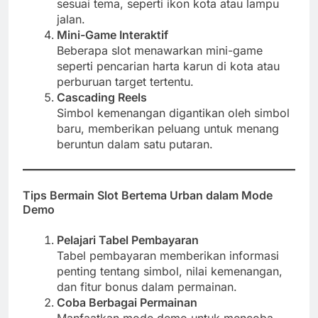
sesuai tema, seperti ikon kota atau lampu
jalan.
Mini-Game Interaktif
Beberapa slot menawarkan mini-game
seperti pencarian harta karun di kota atau
perburuan target tertentu.
Cascading Reels
Simbol kemenangan digantikan oleh simbol
baru, memberikan peluang untuk menang
beruntun dalam satu putaran.
Tips Bermain Slot Bertema Urban dalam Mode
Demo
Pelajari Tabel Pembayaran
Tabel pembayaran memberikan informasi
penting tentang simbol, nilai kemenangan,
dan fitur bonus dalam permainan.
Coba Berbagai Permainan
Manfaatkan mode demo untuk mencoba