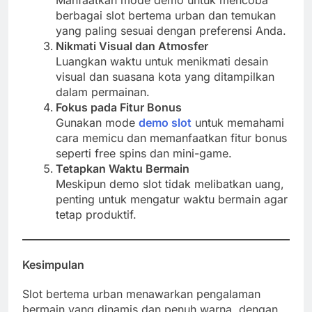
berbagai slot bertema urban dan temukan
yang paling sesuai dengan preferensi Anda.
Nikmati Visual dan Atmosfer
Luangkan waktu untuk menikmati desain
visual dan suasana kota yang ditampilkan
dalam permainan.
Fokus pada Fitur Bonus
Gunakan mode
demo slot
untuk memahami
cara memicu dan memanfaatkan fitur bonus
seperti free spins dan mini-game.
Tetapkan Waktu Bermain
Meskipun demo slot tidak melibatkan uang,
penting untuk mengatur waktu bermain agar
tetap produktif.
Kesimpulan
Slot bertema urban menawarkan pengalaman
bermain yang dinamis dan penuh warna, dengan