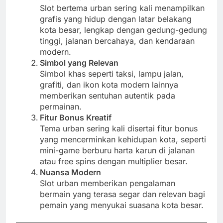
Slot bertema urban sering kali menampilkan
grafis yang hidup dengan latar belakang
kota besar, lengkap dengan gedung-gedung
tinggi, jalanan bercahaya, dan kendaraan
modern.
Simbol yang Relevan
Simbol khas seperti taksi, lampu jalan,
grafiti, dan ikon kota modern lainnya
memberikan sentuhan autentik pada
permainan.
Fitur Bonus Kreatif
Tema urban sering kali disertai fitur bonus
yang mencerminkan kehidupan kota, seperti
mini-game berburu harta karun di jalanan
atau free spins dengan multiplier besar.
Nuansa Modern
Slot urban memberikan pengalaman
bermain yang terasa segar dan relevan bagi
pemain yang menyukai suasana kota besar.