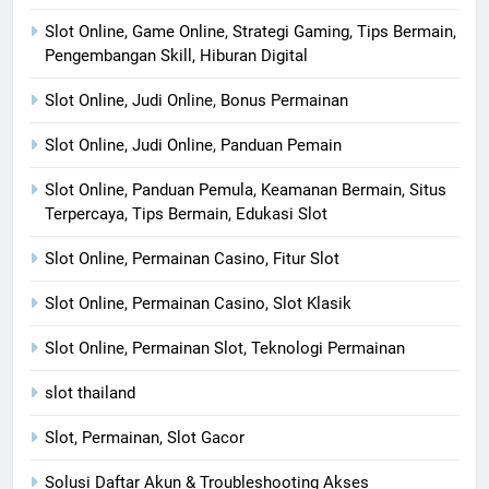
Slot Online, Game Online, Strategi Gaming, Tips Bermain,
Pengembangan Skill, Hiburan Digital
Slot Online, Judi Online, Bonus Permainan
Slot Online, Judi Online, Panduan Pemain
Slot Online, Panduan Pemula, Keamanan Bermain, Situs
Terpercaya, Tips Bermain, Edukasi Slot
Slot Online, Permainan Casino, Fitur Slot
Slot Online, Permainan Casino, Slot Klasik
Slot Online, Permainan Slot, Teknologi Permainan
slot thailand
Slot, Permainan, Slot Gacor
Solusi Daftar Akun & Troubleshooting Akses