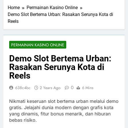
Home
Permainan Kasino Online
Demo Slot Bertema Urban: Rasakan Serunya Kota di
Reels
PERMAINAN KASINO ONLINE
Demo Slot Bertema Urban:
Rasakan Serunya Kota di
Reels
0
638c4bc
2 Years Ago
6 Mins
Nikmati keseruan slot bertema urban melalui demo
gratis. Jelajahi dunia modern dengan grafis kota
yang dinamis, fitur bonus menarik, dan hiburan
bebas risiko.