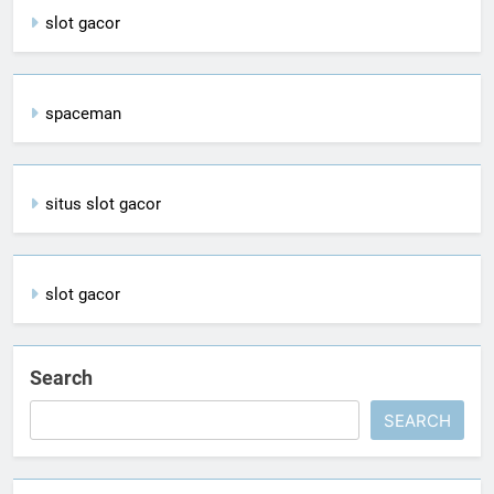
slot gacor
spaceman
situs slot gacor
slot gacor
Search
SEARCH