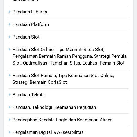
Panduan Hiburan
Panduan Platform
Panduan Slot
Panduan Slot Online, Tips Memilih Situs Slot,
Pengalaman Bermain Ramah Pengguna, Strategi Pemula
Slot, Optimalisasi Tampilan Situs, Edukasi Pemain Slot
Panduan Slot Pemula, Tips Keamanan Slot Online,
Strategi Bermain CorlaSlot
Panduan Teknis
Panduan, Teknologi, Keamanan Perjudian
Pencegahan Kendala Login dan Keamanan Akses
Pengalaman Digital & Aksesibilitas