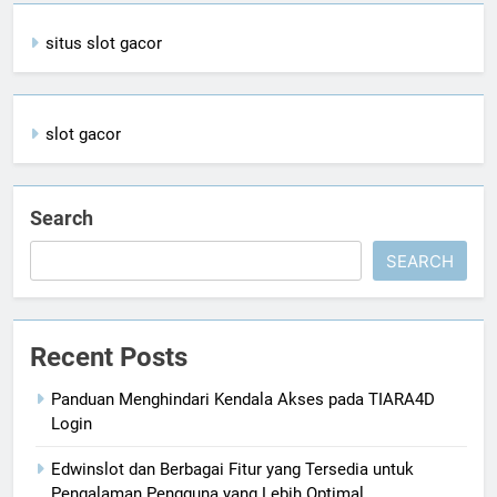
situs slot gacor
slot gacor
Search
SEARCH
Recent Posts
Panduan Menghindari Kendala Akses pada TIARA4D
Login
Edwinslot dan Berbagai Fitur yang Tersedia untuk
Pengalaman Pengguna yang Lebih Optimal