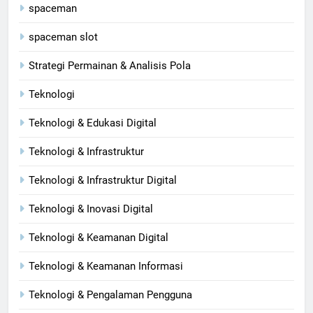
spaceman
spaceman slot
Strategi Permainan & Analisis Pola
Teknologi
Teknologi & Edukasi Digital
Teknologi & Infrastruktur
Teknologi & Infrastruktur Digital
Teknologi & Inovasi Digital
Teknologi & Keamanan Digital
Teknologi & Keamanan Informasi
Teknologi & Pengalaman Pengguna