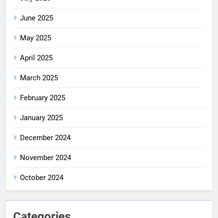
June 2025
May 2025
April 2025
March 2025
February 2025
January 2025
December 2024
November 2024
October 2024
Categories