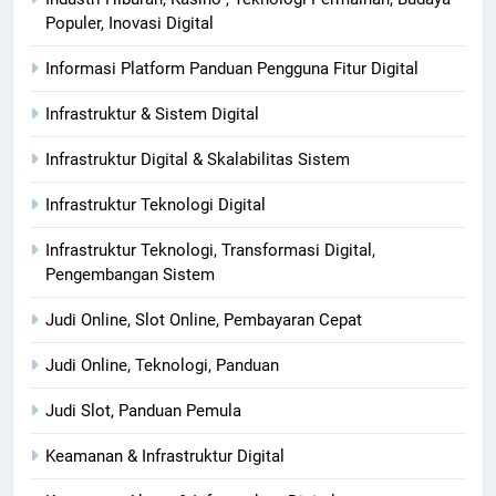
Populer, Inovasi Digital
Informasi Platform Panduan Pengguna Fitur Digital
Infrastruktur & Sistem Digital
Infrastruktur Digital & Skalabilitas Sistem
Infrastruktur Teknologi Digital
Infrastruktur Teknologi, Transformasi Digital,
Pengembangan Sistem
Judi Online, Slot Online, Pembayaran Cepat
Judi Online, Teknologi, Panduan
Judi Slot, Panduan Pemula
Keamanan & Infrastruktur Digital