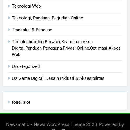
Teknologi Web
Teknologi, Panduan, Perjudian Online
Transaksi & Panduan
Troubleshooting Browser,Keamanan Akun
Digital,Panduan Pengguna,Privasi Online,Optimasi Akses
Web
Uncategorized
UX Game Digital, Desain Inklusif & Aksesibilitas
togel slot
Newsmatic - News WordPress Theme 2026. Powered By