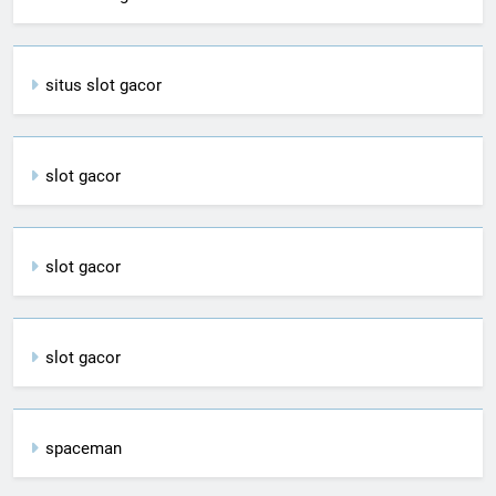
situs slot gacor
slot gacor
slot gacor
slot gacor
spaceman