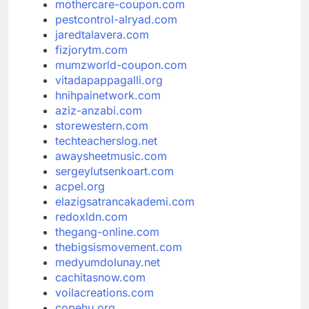
mothercare-coupon.com
pestcontrol-alryad.com
jaredtalavera.com
fizjorytm.com
mumzworld-coupon.com
vitadapappagalli.org
hnihpainetwork.com
aziz-anzabi.com
storewestern.com
techteacherslog.net
awaysheetmusic.com
sergeylutsenkoart.com
acpel.org
elazigsatrancakademi.com
redoxldn.com
thegang-online.com
thebigsismovement.com
medyumdolunay.net
cachitasnow.com
voilacreations.com
copehu.org