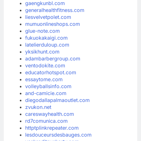
gaengkunbl.com
generalhealthfitness.com
liesvelvetpolet.com
mumuonlineshops.com
glue-note.com
fukuokakaigi.com
latelierduloup.com
yksikhunt.com
adambarbergroup.com
ventodokite.com
educatorhotspot.com
essaytome.com
volleyballsinfo.com
and-camicie.com
diegodallapalmaoutlet.com
zvukon.net
careswayhealth.com
rd7comunica.com
httptplinkrepeater.com
lesdouceursdesbauges.com