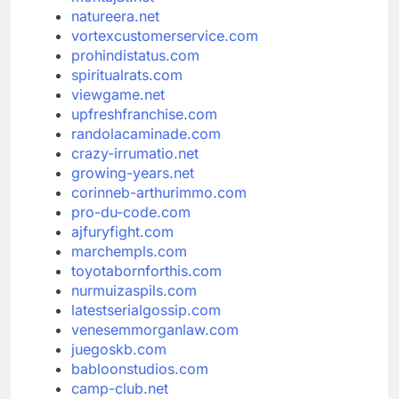
natureera.net
vortexcustomerservice.com
prohindistatus.com
spiritualrats.com
viewgame.net
upfreshfranchise.com
randolacaminade.com
crazy-irrumatio.net
growing-years.net
corinneb-arthurimmo.com
pro-du-code.com
ajfuryfight.com
marchempls.com
toyotabornforthis.com
nurmuizaspils.com
latestserialgossip.com
venesemmorganlaw.com
juegoskb.com
babloonstudios.com
camp-club.net