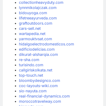
collectionheavyduty.com
lynnmikolajczak.com
bidouyoga.com
lifetreeayurveda.com
graftoutdoors.com
cars-sell.net
wartapedia.net
yarmouktvsat.com
hidalgoelectrodomesticos.com
edificiodelicias.com
dikurat-alsharqia.com
re-sha.com
turisindo.com
callgirlskolkata.net
top-touch.net
bloombydesignco.com
coc-layouts-wiki.com
sio-nayuta.com
real-financial-dynamics.com
moroccotravelway.com