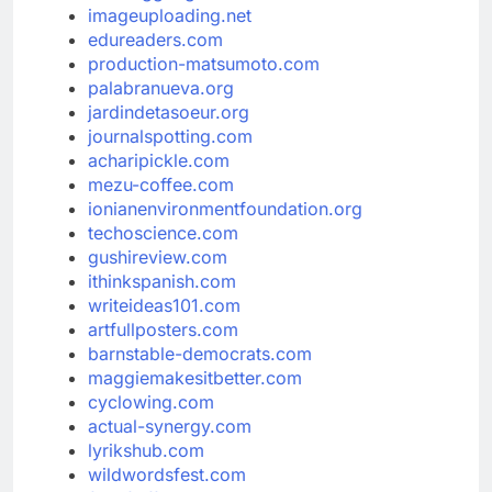
imageuploading.net
edureaders.com
production-matsumoto.com
palabranueva.org
jardindetasoeur.org
journalspotting.com
acharipickle.com
mezu-coffee.com
ionianenvironmentfoundation.org
techoscience.com
gushireview.com
ithinkspanish.com
writeideas101.com
artfullposters.com
barnstable-democrats.com
maggiemakesitbetter.com
cyclowing.com
actual-synergy.com
lyrikshub.com
wildwordsfest.com