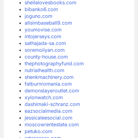
sheilalovesbooks.com
bibanko6.com
joguno.com
allsimbaseball9.com
youmovise.com
intojerseys.com
sathajada-sa.com
soremoiiyan.com
county-house.com
thephotographyfund.com
nutrialhealth.com
shenkmachinery.com
fatburnromania.com
demonslayeroutlet.com
xylonwatch.com
dashimaki-schranz.com
eazsocialmedia.com
jessicaleesocial.com
moscowrentestate.com
petuko.com