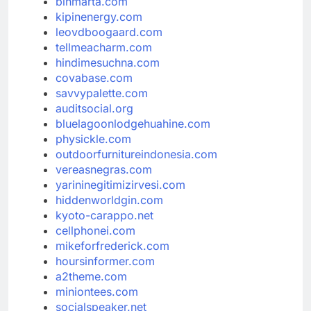
binmarta.com
kipinenergy.com
leovdboogaard.com
tellmeacharm.com
hindimesuchna.com
covabase.com
savvypalette.com
auditsocial.org
bluelagoonlodgehuahine.com
physickle.com
outdoorfurnitureindonesia.com
vereasnegras.com
yarininegitimizirvesi.com
hiddenworldgin.com
kyoto-carappo.net
cellphonei.com
mikeforfrederick.com
hoursinformer.com
a2theme.com
miniontees.com
socialspeaker.net