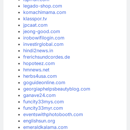
legado-shop.com
komachimama.com
klasspor.tv
jpcaat.com
jeong-good.com
irobowifilogin.com
investirglobal.com
hindi2news.in
frerichsundcordes.de
hopoteez.com
hmnews.net
herbs4usa.com
goguideonline.com
georgiaphelpsbeautyblog.com
ganave24.com
funcity33mys.com
funcity33myr.com
eventswithphotobooth.com
englishsun.org
emeraldkalama.com