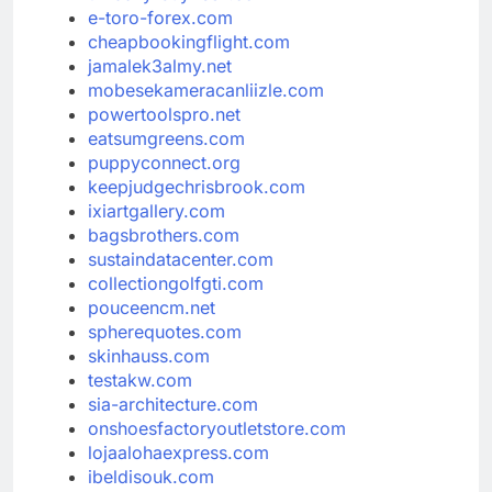
e-toro-forex.com
cheapbookingflight.com
jamalek3almy.net
mobesekameracanliizle.com
powertoolspro.net
eatsumgreens.com
puppyconnect.org
keepjudgechrisbrook.com
ixiartgallery.com
bagsbrothers.com
sustaindatacenter.com
collectiongolfgti.com
pouceencm.net
spherequotes.com
skinhauss.com
testakw.com
sia-architecture.com
onshoesfactoryoutletstore.com
lojaalohaexpress.com
ibeldisouk.com