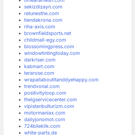
timearamesh.com
sekizdizayn.com
retunesthe.com
tiendakrona.com
riha-axis.com
brownfieldsports.net
childmall-egy.com
blossomingpress.com
windowtintingtoday.com
darkriser.com
kabmart.com
terarose.com
wrapallaboutitanddyehappy.com
trendvonal.com
positivityloop.com
thelgservicecenter.com
vipistanbulturizm.com
motormaniax.com
dailyjonomot.com
724bileklik.com
white-parts.de