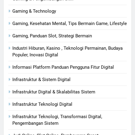
Gaming & Technology
Gaming, Kesehatan Mental, Tips Bermain Game, Lifestyle
Gaming, Panduan Slot, Strategi Bermain
Industri Hiburan, Kasino , Teknologi Permainan, Budaya
Populer, Inovasi Digital
Informasi Platform Panduan Pengguna Fitur Digital
Infrastruktur & Sistem Digital
Infrastruktur Digital & Skalabilitas Sistem
Infrastruktur Teknologi Digital
Infrastruktur Teknologi, Transformasi Digital,
Pengembangan Sistem