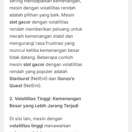
sering mendapatkan kemenangan,
mesin dengan volatilitas rendah
adalah pilihan yang baik. Mesin
slot gacor
dengan volatilitas
rendah memberikan peluang untuk
meraih kemenangan stabil dan
mengurangi rasa frustrasi yang
muncul ketika kemenangan besar
tidak datang. Beberapa contoh
mesin
slot gacor
dengan volatilitas
rendah yang populer adalah
Starburst
(NetEnt) dan
Gonzo’s
Quest
(NetEnt).
2.
Volatilitas Tinggi: Kemenangan
Besar yang Lebih Jarang Terjadi
Di sisi lain, mesin dengan
volatilitas tinggi
menawarkan