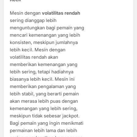
Mesin dengan
volatilitas rendah
sering dianggap lebih
menguntungkan bagi pemain yang
mencari kemenangan yang lebih
konsisten, meskipun jumlahnya
lebih kecil. Mesin dengan
volatilitas rendah akan
memberikan kemenangan yang
lebih sering, tetapi hadiahnya
biasanya lebih kecil. Mesin ini
memberikan pengalaman yang
lebih stabil, yang berarti pemain
akan merasa lebih puas dengan
kemenangan yang lebih sering,
meskipun tidak sebesar jackpot.
Bagi pemain yang ingin menikmati
permainan lebih lama dan lebih