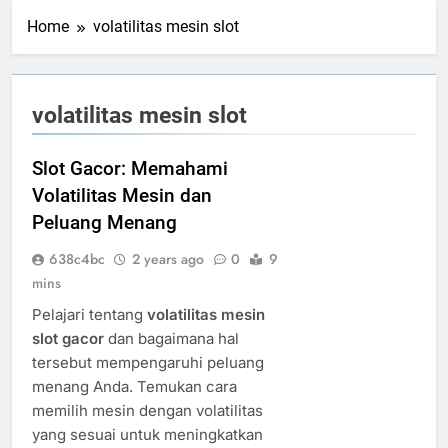
Home
volatilitas mesin slot
volatilitas mesin slot
Slot Gacor: Memahami
Volatilitas Mesin dan
Peluang Menang
638c4bc
2 years ago
0
9
mins
Pelajari tentang
volatilitas mesin
slot gacor
dan bagaimana hal
tersebut mempengaruhi peluang
menang Anda. Temukan cara
memilih mesin dengan volatilitas
yang sesuai untuk meningkatkan