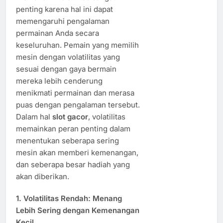
penting karena hal ini dapat
memengaruhi pengalaman
permainan Anda secara
keseluruhan. Pemain yang memilih
mesin dengan volatilitas yang
sesuai dengan gaya bermain
mereka lebih cenderung
menikmati permainan dan merasa
puas dengan pengalaman tersebut.
Dalam hal
slot gacor
, volatilitas
memainkan peran penting dalam
menentukan seberapa sering
mesin akan memberi kemenangan,
dan seberapa besar hadiah yang
akan diberikan.
1.
Volatilitas Rendah: Menang
Lebih Sering dengan Kemenangan
Kecil