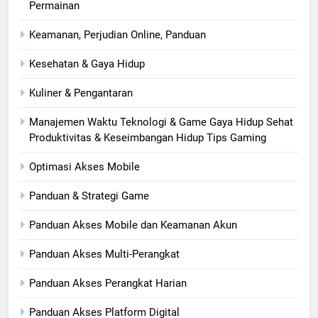
Permainan
Keamanan, Perjudian Online, Panduan
Kesehatan & Gaya Hidup
Kuliner & Pengantaran
Manajemen Waktu Teknologi & Game Gaya Hidup Sehat
Produktivitas & Keseimbangan Hidup Tips Gaming
Optimasi Akses Mobile
Panduan & Strategi Game
Panduan Akses Mobile dan Keamanan Akun
Panduan Akses Multi-Perangkat
Panduan Akses Perangkat Harian
Panduan Akses Platform Digital