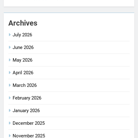
Archives
July 2026
June 2026
May 2026
April 2026
March 2026
February 2026
January 2026
December 2025
November 2025