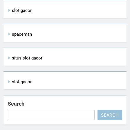
slot gacor
spaceman
situs slot gacor
slot gacor
Search
SEARCH