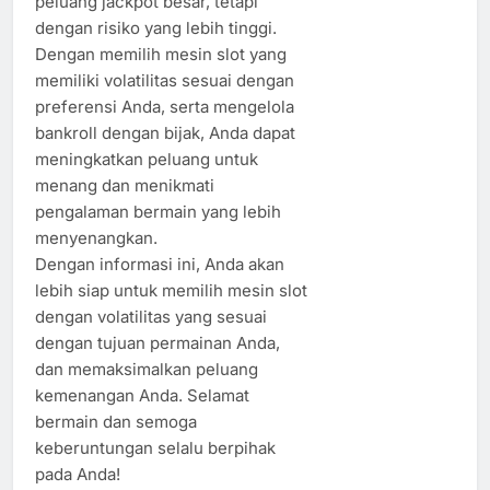
peluang jackpot besar, tetapi
dengan risiko yang lebih tinggi.
Dengan memilih mesin slot yang
memiliki volatilitas sesuai dengan
preferensi Anda, serta mengelola
bankroll dengan bijak, Anda dapat
meningkatkan peluang untuk
menang dan menikmati
pengalaman bermain yang lebih
menyenangkan.
Dengan informasi ini, Anda akan
lebih siap untuk memilih mesin slot
dengan volatilitas yang sesuai
dengan tujuan permainan Anda,
dan memaksimalkan peluang
kemenangan Anda. Selamat
bermain dan semoga
keberuntungan selalu berpihak
pada Anda!