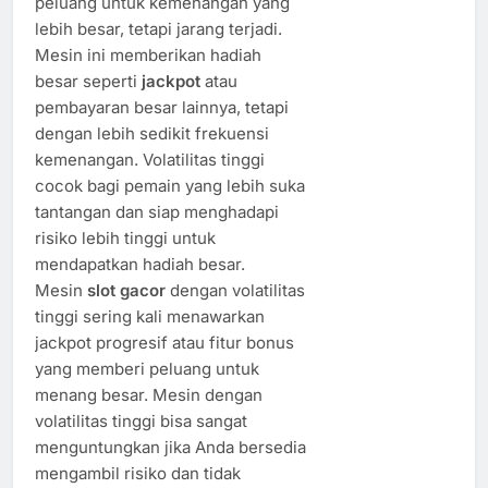
peluang untuk kemenangan yang
lebih besar, tetapi jarang terjadi.
Mesin ini memberikan hadiah
besar seperti
jackpot
atau
pembayaran besar lainnya, tetapi
dengan lebih sedikit frekuensi
kemenangan. Volatilitas tinggi
cocok bagi pemain yang lebih suka
tantangan dan siap menghadapi
risiko lebih tinggi untuk
mendapatkan hadiah besar.
Mesin
slot gacor
dengan volatilitas
tinggi sering kali menawarkan
jackpot progresif atau fitur bonus
yang memberi peluang untuk
menang besar. Mesin dengan
volatilitas tinggi bisa sangat
menguntungkan jika Anda bersedia
mengambil risiko dan tidak