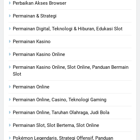
Perbaikan Akses Browser
Permainan & Strategi
Permainan Digital, Teknologi & Hiburan, Edukasi Slot
Permainan Kasino
Permainan Kasino Online
Permainan Kasino Online, Slot Online, Panduan Bermain
Slot
Permainan Online
Permainan Online, Casino, Teknologi Gaming
Permainan Online, Taruhan Olahraga, Judi Bola
Permainan Slot, Slot Bertema, Slot Online
Pokémon Legendaris, Strategi Offensif, Panduan