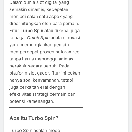
Dalam dunia slot digital yang
semakin dinamis, kecepatan
menjadi salah satu aspek yang
diperhitungkan oleh para pemain.
Fitur
Turbo Spin
atau dikenal juga
sebagai
Quick Spin
adalah inovasi
yang memungkinkan pemain
mempercepat proses putaran reel
tanpa harus menunggu animasi
berakhir secara penuh. Pada
platform slot gacor, fitur ini bukan
hanya soal kenyamanan, tetapi
juga berkaitan erat dengan
efektivitas strategi bermain dan
potensi kemenangan.
Apa Itu Turbo Spin?
Turbo Spin adalah mode