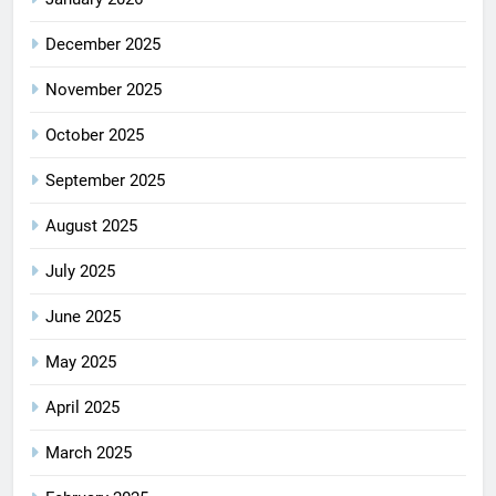
December 2025
November 2025
October 2025
September 2025
August 2025
July 2025
June 2025
May 2025
April 2025
March 2025