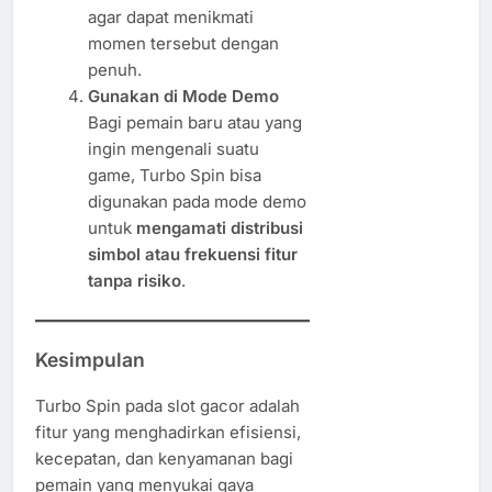
agar dapat menikmati
momen tersebut dengan
penuh.
Gunakan di Mode Demo
Bagi pemain baru atau yang
ingin mengenali suatu
game, Turbo Spin bisa
digunakan pada mode demo
untuk
mengamati distribusi
simbol atau frekuensi fitur
tanpa risiko
.
Kesimpulan
Turbo Spin pada slot gacor adalah
fitur yang menghadirkan efisiensi,
kecepatan, dan kenyamanan bagi
pemain yang menyukai gaya