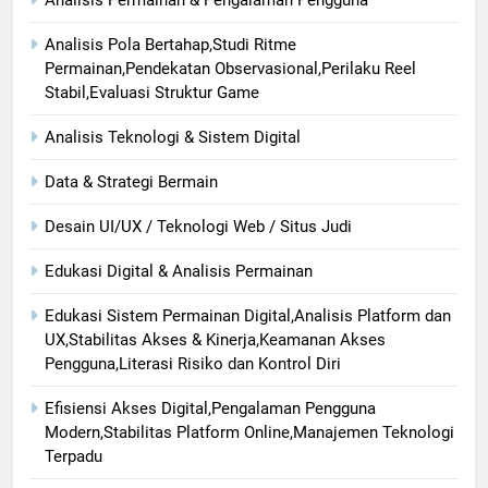
Analisis Pola Bertahap,Studi Ritme
Permainan,Pendekatan Observasional,Perilaku Reel
Stabil,Evaluasi Struktur Game
Analisis Teknologi & Sistem Digital
Data & Strategi Bermain
Desain UI/UX / Teknologi Web / Situs Judi
Edukasi Digital & Analisis Permainan
Edukasi Sistem Permainan Digital,Analisis Platform dan
UX,Stabilitas Akses & Kinerja,Keamanan Akses
Pengguna,Literasi Risiko dan Kontrol Diri
Efisiensi Akses Digital,Pengalaman Pengguna
Modern,Stabilitas Platform Online,Manajemen Teknologi
Terpadu