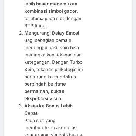
lebih besar menemukan
kombinasi simbol gacor
,
terutama pada slot dengan
RTP tinggi.
Mengurangi Delay Emosi
Bagi sebagian pemain,
menunggu hasil spin bisa
meningkatkan tekanan dan
ketegangan. Dengan Turbo
Spin, tekanan psikologis ini
berkurang karena
fokus
berpindah ke ritme
permainan, bukan
ekspektasi visual
.
Akses ke Bonus Lebih
Cepat
Pada slot yang
membutuhkan akumulasi
scatter atau simbol khusus