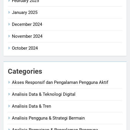
February 2025
January 2025
December 2024
November 2024
October 2024
Categories
Akses Responsif dan Pengalaman Pengguna Aktif
Analisis Data & Teknologi Digital
Analisis Data & Tren
Analisis Pengguna & Strategi Bermain
Analisis Permainan & Pengalaman Pengguna