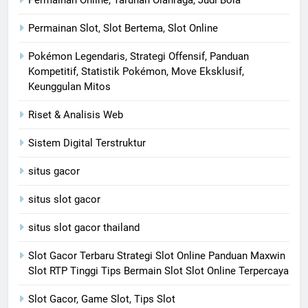
Permainan Slot, Slot Bertema, Slot Online
Pokémon Legendaris, Strategi Offensif, Panduan
Kompetitif, Statistik Pokémon, Move Eksklusif,
Keunggulan Mitos
Riset & Analisis Web
Sistem Digital Terstruktur
situs gacor
situs slot gacor
situs slot gacor thailand
Slot Gacor Terbaru Strategi Slot Online Panduan Maxwin
Slot RTP Tinggi Tips Bermain Slot Slot Online Terpercaya
Slot Gacor, Game Slot, Tips Slot