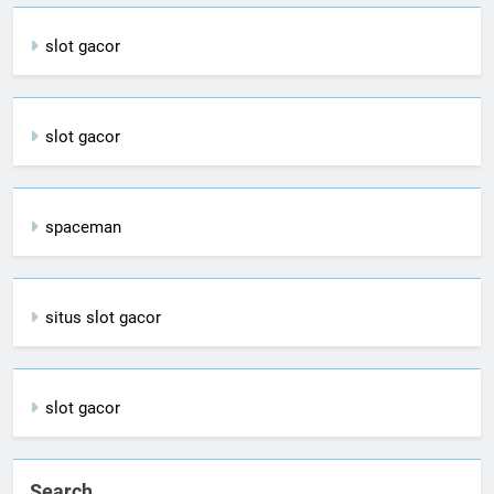
slot gacor
slot gacor
spaceman
situs slot gacor
slot gacor
Search