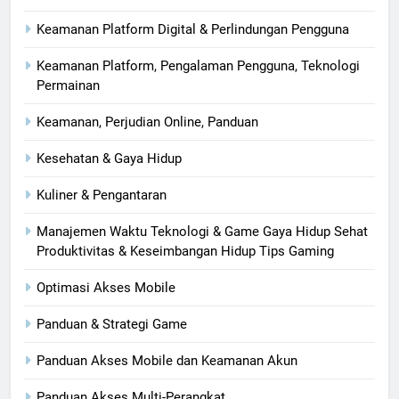
Keamanan Platform Digital & Perlindungan Pengguna
Keamanan Platform, Pengalaman Pengguna, Teknologi
Permainan
Keamanan, Perjudian Online, Panduan
Kesehatan & Gaya Hidup
Kuliner & Pengantaran
Manajemen Waktu Teknologi & Game Gaya Hidup Sehat
Produktivitas & Keseimbangan Hidup Tips Gaming
Optimasi Akses Mobile
Panduan & Strategi Game
Panduan Akses Mobile dan Keamanan Akun
Panduan Akses Multi-Perangkat