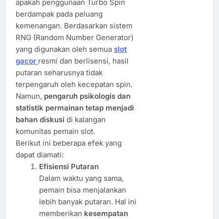
apakah penggunaan Turbo Spin
berdampak pada peluang
kemenangan. Berdasarkan sistem
RNG (Random Number Generator)
yang digunakan oleh semua
slot
gacor
resmi dan berlisensi, hasil
putaran seharusnya tidak
terpengaruh oleh kecepatan spin.
Namun,
pengaruh psikologis dan
statistik permainan tetap menjadi
bahan diskusi
di kalangan
komunitas pemain slot.
Berikut ini beberapa efek yang
dapat diamati:
Efisiensi Putaran
Dalam waktu yang sama,
pemain bisa menjalankan
lebih banyak putaran. Hal ini
memberikan
kesempatan