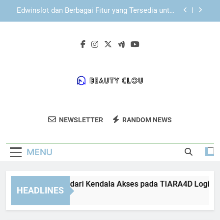
Skip
EDWINSLOT Login sebagai Bagian dari Sistem
to
Digital yang Terstruktur
content
Panduan Login Edwinslot Melalui Perangkat
Harian agar Akses Tetap Aman dan Praktis
Panduan Menghindari Kendala Akses pada
TIARA4D Login
Edwinslot dan Berbagai Fitur yang Tersedia untuk
Pengalaman Pengguna yang Lebih Optimal
EDWINSLOT Login sebagai Bagian dari Sistem
Digital yang Terstruktur
Beauty Clou
Temukan Produk Kecantikan Dan
Panduan Login Edwinslot Melalui Perangkat
NEWSLETTER
RANDOM NEWS
Harian agar Akses Tetap Aman dan Praktis
Perawatan Kulit Berkualitas Di Beauty Clou.
MENU
nduan Menghindari Kendala Akses pada TIARA4D Login
HEADLINES
Weeks Ago