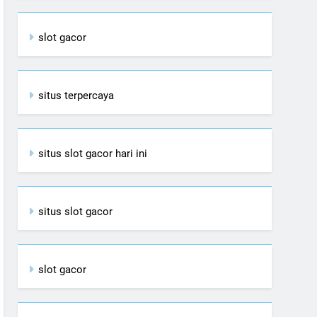
slot gacor
situs terpercaya
situs slot gacor hari ini
situs slot gacor
slot gacor