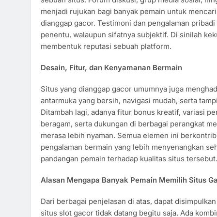
menjadi rujukan bagi banyak pemain untuk mencari
dianggap gacor. Testimoni dan pengalaman pribadi 
penentu, walaupun sifatnya subjektif. Di sinilah kek
membentuk reputasi sebuah platform.
Desain, Fitur, dan Kenyamanan Bermain
Situs yang dianggap gacor umumnya juga menghad
antarmuka yang bersih, navigasi mudah, serta tampi
Ditambah lagi, adanya fitur bonus kreatif, variasi 
beragam, serta dukungan di berbagai perangkat m
merasa lebih nyaman. Semua elemen ini berkontri
pengalaman bermain yang lebih menyenangkan se
pandangan pemain terhadap kualitas situs tersebut
Alasan Mengapa Banyak Pemain Memilih Situs G
Dari berbagai penjelasan di atas, dapat disimpulka
situs slot gacor tidak datang begitu saja. Ada kombi