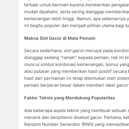
terbaik untuk bermain karena memberikan pengalam
mudah dipahami, serta sering dianggap memberika
kemenangan lebih tinggi. Namun, apa sebenarnya 
ini begitu populer dan menjadi pilihan utama bagi 
Makna Slot Gacor di Mata Pemain
Secara sederhana,
slot gacor
merujuk pada kondisi
dianggap sedang “ramah” kepada pemain. Hal ini b
muncul simbol kombinasi kemenangan, bonus yang 
atau putaran yang memberikan hasil positif secara
hasil dari permainan ini tetap ditentukan oleh siste
pemain berperan besar dalam memberi label
gacor
Faktor Teknis yang Mendukung Popularitas
Ada beberapa aspek teknis yang membuat sebuah s
menarik dan berpotensi disebut gacor. Pertama, ke
Random Number Generator (RNG) yang memastika