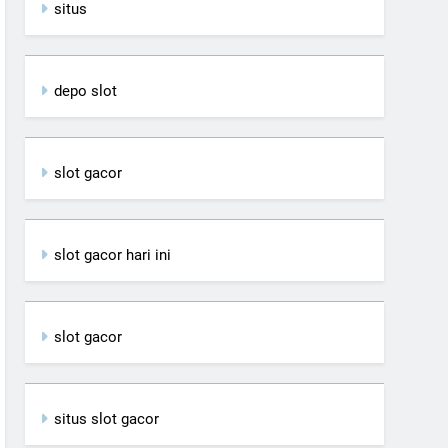
situs
depo slot
slot gacor
slot gacor hari ini
slot gacor
situs slot gacor