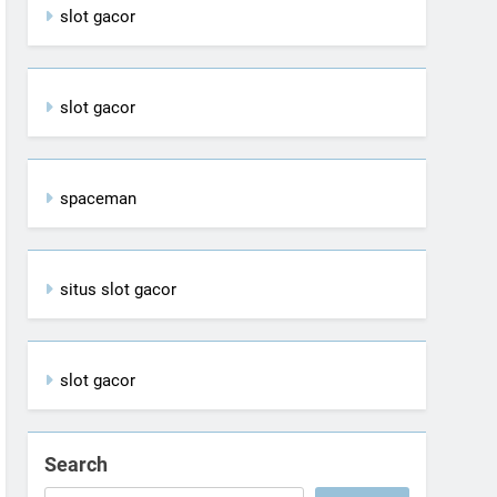
slot gacor
slot gacor
spaceman
situs slot gacor
slot gacor
Search