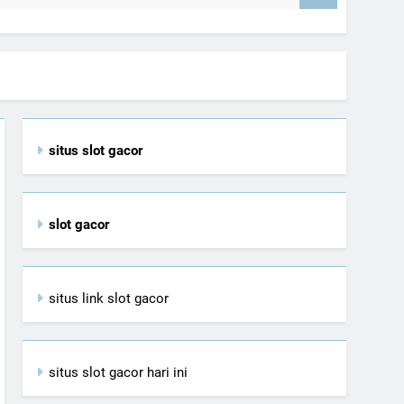
situs slot gacor
slot gacor
situs link slot gacor
situs slot gacor hari ini