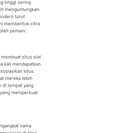
g tinggi sering
ebih menguntungkan.
modern turut
ni membentuk citra
 oleh pemain.
g membuat situs slot
pa kali mendapatkan
osiasikan situs
at mereka lebih
n di tempat yang
g yang memperkuat
engangkat nama
gga ulasan di blog