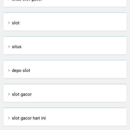
slot
situs
depo slot
slot gacor
slot gacor hari ini