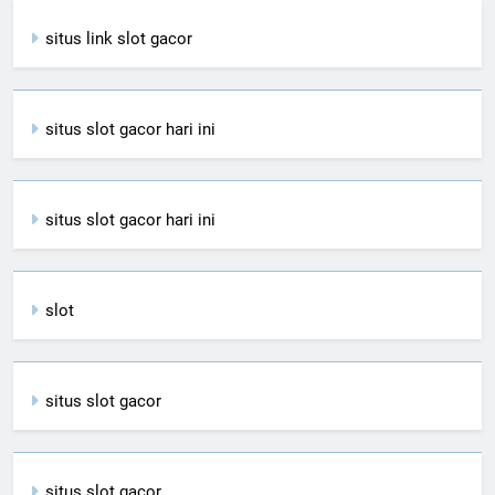
situs link slot gacor
situs slot gacor hari ini
situs slot gacor hari ini
slot
situs slot gacor
situs slot gacor