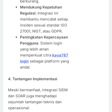
berkurang.
Mendukung Kepatuhan
Regulasi
: Integrasi ini
membantu mencatat setiap
insiden sesuai standar ISO
27001, NIST, atau GDPR.
Peningkatan Kepercayaan
Pengguna
: Sistem login
yang lebih aman
memperkuat citra
kaya787
login
sebagai platform yang
andal.
4. Tantangan Implementasi
Meski bermanfaat, integrasi SIEM
dan SOAR juga menghadapi
sejumlah tantangan teknis dan
operasional: