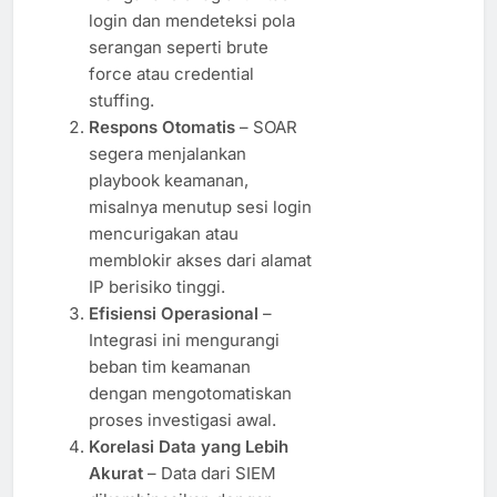
login dan mendeteksi pola
serangan seperti brute
force atau credential
stuffing.
Respons Otomatis
– SOAR
segera menjalankan
playbook keamanan,
misalnya menutup sesi login
mencurigakan atau
memblokir akses dari alamat
IP berisiko tinggi.
Efisiensi Operasional
–
Integrasi ini mengurangi
beban tim keamanan
dengan mengotomatiskan
proses investigasi awal.
Korelasi Data yang Lebih
Akurat
– Data dari SIEM