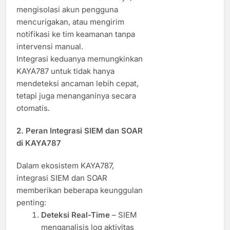
mengisolasi akun pengguna
mencurigakan, atau mengirim
notifikasi ke tim keamanan tanpa
intervensi manual.
Integrasi keduanya memungkinkan
KAYA787 untuk tidak hanya
mendeteksi ancaman lebih cepat,
tetapi juga menanganinya secara
otomatis.
2. Peran Integrasi SIEM dan SOAR
di KAYA787
Dalam ekosistem KAYA787,
integrasi SIEM dan SOAR
memberikan beberapa keunggulan
penting:
Deteksi Real-Time
– SIEM
menganalisis log aktivitas