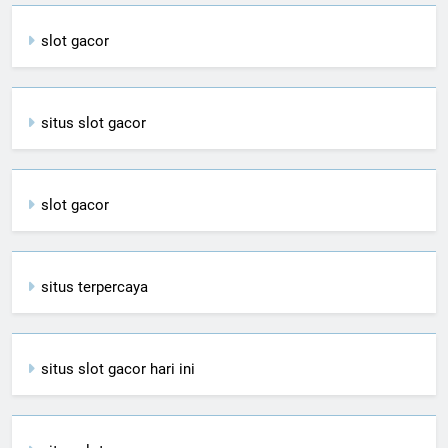
slot gacor
situs slot gacor
slot gacor
situs terpercaya
situs slot gacor hari ini