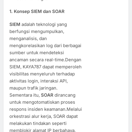
1. Konsep SIEM dan SOAR
SIEM
adalah teknologi yang
berfungsi mengumpulkan,
menganalisis, dan
mengkorelasikan log dari berbagai
sumber untuk mendeteksi
ancaman secara real-time.Dengan
SIEM, KAYA787 dapat memperoleh
visibilitas menyeluruh terhadap
aktivitas login, interaksi API,
maupun trafik jaringan.
Sementara itu,
SOAR
dirancang
untuk mengotomatiskan proses
respons insiden keamanan.Melalui
orkestrasi alur kerja, SOAR dapat
melakukan tindakan seperti
memblokir alamat IP berbahaya,