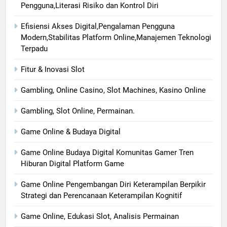
Pengguna,Literasi Risiko dan Kontrol Diri
Efisiensi Akses Digital,Pengalaman Pengguna
Modern,Stabilitas Platform Online,Manajemen Teknologi
Terpadu
Fitur & Inovasi Slot
Gambling, Online Casino, Slot Machines, Kasino Online
Gambling, Slot Online, Permainan.
Game Online & Budaya Digital
Game Online Budaya Digital Komunitas Gamer Tren
Hiburan Digital Platform Game
Game Online Pengembangan Diri Keterampilan Berpikir
Strategi dan Perencanaan Keterampilan Kognitif
Game Online, Edukasi Slot, Analisis Permainan