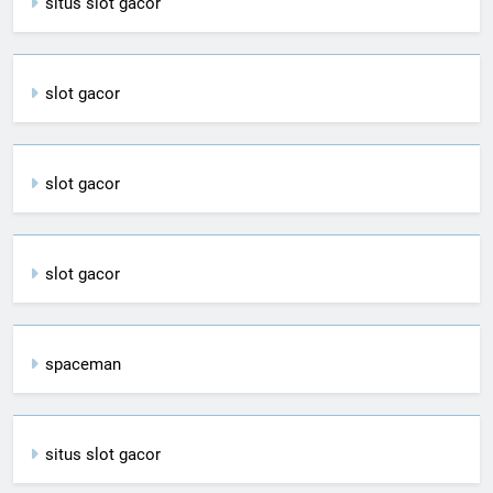
situs slot gacor
slot gacor
slot gacor
slot gacor
spaceman
situs slot gacor