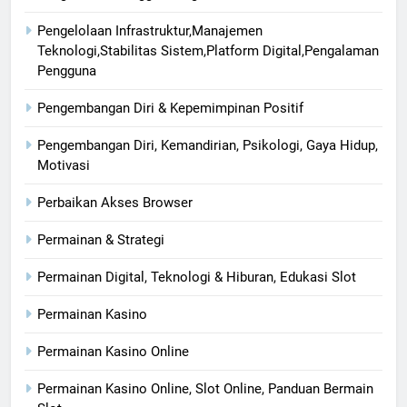
Pengelolaan Infrastruktur,Manajemen
Teknologi,Stabilitas Sistem,Platform Digital,Pengalaman
Pengguna
Pengembangan Diri & Kepemimpinan Positif
Pengembangan Diri, Kemandirian, Psikologi, Gaya Hidup,
Motivasi
Perbaikan Akses Browser
Permainan & Strategi
Permainan Digital, Teknologi & Hiburan, Edukasi Slot
Permainan Kasino
Permainan Kasino Online
Permainan Kasino Online, Slot Online, Panduan Bermain