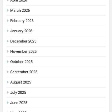
April 2026
March 2026
February 2026
January 2026
December 2025
November 2025
October 2025
September 2025
August 2025
July 2025
June 2025