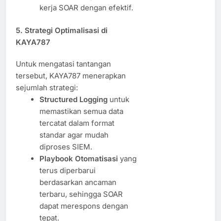
kerja SOAR dengan efektif.
5. Strategi Optimalisasi di
KAYA787
Untuk mengatasi tantangan
tersebut, KAYA787 menerapkan
sejumlah strategi:
Structured Logging
untuk
memastikan semua data
tercatat dalam format
standar agar mudah
diproses SIEM.
Playbook Otomatisasi
yang
terus diperbarui
berdasarkan ancaman
terbaru, sehingga SOAR
dapat merespons dengan
tepat.