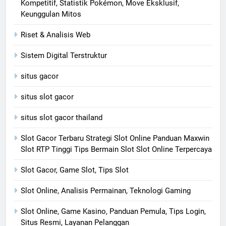
Kompetitif, Statistik Pokémon, Move Eksklusif,
Keunggulan Mitos
Riset & Analisis Web
Sistem Digital Terstruktur
situs gacor
situs slot gacor
situs slot gacor thailand
Slot Gacor Terbaru Strategi Slot Online Panduan Maxwin
Slot RTP Tinggi Tips Bermain Slot Slot Online Terpercaya
Slot Gacor, Game Slot, Tips Slot
Slot Online, Analisis Permainan, Teknologi Gaming
Slot Online, Game Kasino, Panduan Pemula, Tips Login,
Situs Resmi, Layanan Pelanggan