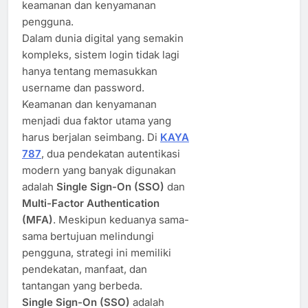
keamanan dan kenyamanan
pengguna.
Dalam dunia digital yang semakin
kompleks, sistem login tidak lagi
hanya tentang memasukkan
username dan password.
Keamanan dan kenyamanan
menjadi dua faktor utama yang
harus berjalan seimbang. Di
KAYA
787
, dua pendekatan autentikasi
modern yang banyak digunakan
adalah
Single Sign-On (SSO)
dan
Multi-Factor Authentication
(MFA)
. Meskipun keduanya sama-
sama bertujuan melindungi
pengguna, strategi ini memiliki
pendekatan, manfaat, dan
tantangan yang berbeda.
Single Sign-On (SSO)
adalah