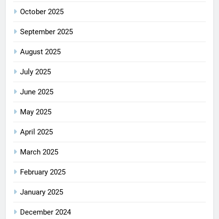
October 2025
September 2025
August 2025
July 2025
June 2025
May 2025
April 2025
March 2025
February 2025
January 2025
December 2024