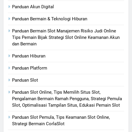
Panduan Akun Digital
Panduan Bermain & Teknologi Hiburan
Panduan Bermain Slot Manajemen Risiko Judi Online
Tips Pemain Bijak Strategi Slot Online Keamanan Akun
dan Bermain
Panduan Hiburan
Panduan Platform
Panduan Slot
Panduan Slot Online, Tips Memilih Situs Slot,
Pengalaman Bermain Ramah Pengguna, Strategi Pemula
Slot, Optimalisasi Tampilan Situs, Edukasi Pemain Slot
Panduan Slot Pemula, Tips Keamanan Slot Online,
Strategi Bermain CorlaSlot