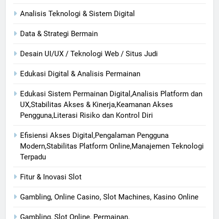
Analisis Teknologi & Sistem Digital
Data & Strategi Bermain
Desain UI/UX / Teknologi Web / Situs Judi
Edukasi Digital & Analisis Permainan
Edukasi Sistem Permainan Digital,Analisis Platform dan
UX,Stabilitas Akses & Kinerja,Keamanan Akses
Pengguna,Literasi Risiko dan Kontrol Diri
Efisiensi Akses Digital,Pengalaman Pengguna
Modern,Stabilitas Platform Online,Manajemen Teknologi
Terpadu
Fitur & Inovasi Slot
Gambling, Online Casino, Slot Machines, Kasino Online
Gambling, Slot Online, Permainan.