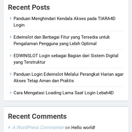
Recent Posts
Panduan Menghindari Kendala Akses pada TIARA4D
Login
Edwinslot dan Berbagai Fitur yang Tersedia untuk
Pengalaman Pengguna yang Lebih Optimal
EDWINSLOT Login sebagai Bagian dari Sistem Digital
yang Terstruktur
Panduan Login Edwinslot Melalui Perangkat Harian agar
Akses Tetap Aman dan Praktis
Cara Mengatasi Loading Lama Saat Login Lebah4D
Recent Comments
A WordPress Commenter
on
Hello world!