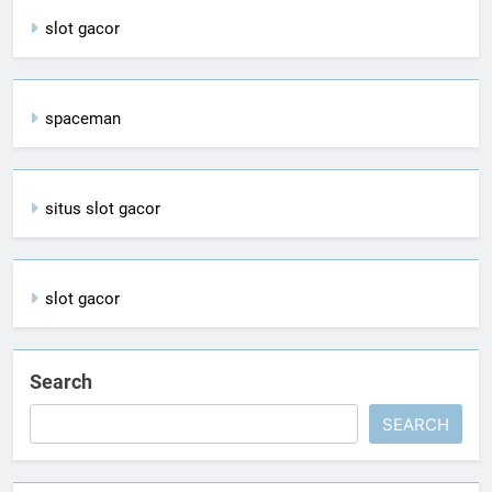
slot gacor
spaceman
situs slot gacor
slot gacor
Search
SEARCH