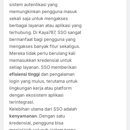
sistem autentikasi yang
memungkinkan pengguna masuk
sekali saja untuk mengakses
berbagai layanan atau aplikasi yang
terhubung. Di Kaya787, SSO sangat
bermanfaat bagi pengguna yang
mengakses banyak fitur sekaligus.
Mereka tidak perlu berulang kali
memasukkan kredensial untuk
setiap layanan. SSO memberikan
efisiensi tinggi
dan pengalaman
login yang mulus, terutama untuk
lingkungan kerja atau platform
dengan ekosistem aplikasi
terintegrasi.
Kelebihan utama dari SSO adalah
kenyamanan
. Dengan satu
kredensial, pengguna bisa
menjelajah seluruh sistem tanpa