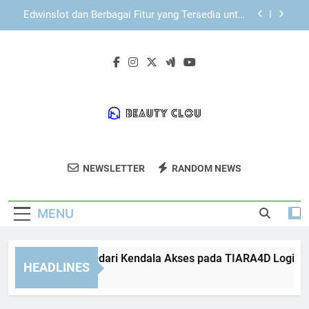
Skip
EDWINSLOT Login sebagai Bagian dari Sistem
to
Digital yang Terstruktur
content
Panduan Login Edwinslot Melalui Perangkat
Harian agar Akses Tetap Aman dan Praktis
Panduan Menghindari Kendala Akses pada
TIARA4D Login
Edwinslot dan Berbagai Fitur yang Tersedia untuk
Pengalaman Pengguna yang Lebih Optimal
EDWINSLOT Login sebagai Bagian dari Sistem
Digital yang Terstruktur
Beauty Clou
Temukan Produk Kecantikan Dan
Panduan Login Edwinslot Melalui Perangkat
NEWSLETTER
RANDOM NEWS
Harian agar Akses Tetap Aman dan Praktis
Perawatan Kulit Berkualitas Di Beauty Clou.
MENU
nduan Menghindari Kendala Akses pada TIARA4D Login
HEADLINES
Month Ago