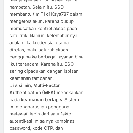
hambatan. Selain itu, SSO
membantu tim TI di Kaya787 dalam
mengelola akun, karena cukup
memusatkan kontrol akses pada
satu titik. Namun, kelemahannya
adalah jika kredensial utama
diretas, maka seluruh akses
pengguna ke berbagai layanan bisa
ikut terancam. Karena itu, SSO
sering dipadukan dengan lapisan
keamanan tambahan.
Di sisi lain,
Multi-Factor
Authentication (MFA)
menekankan
pada
keamanan berlapis
. Sistem
ini mengharuskan pengguna
melewati lebih dari satu faktor
autentikasi, misalnya kombinasi
password, kode OTP, dan