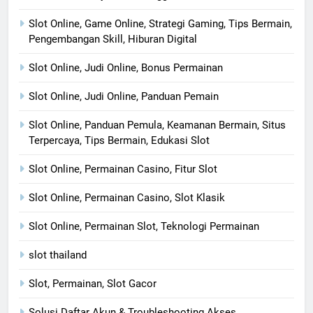
Slot Online, Game Online, Strategi Gaming, Tips Bermain,
Pengembangan Skill, Hiburan Digital
Slot Online, Judi Online, Bonus Permainan
Slot Online, Judi Online, Panduan Pemain
Slot Online, Panduan Pemula, Keamanan Bermain, Situs
Terpercaya, Tips Bermain, Edukasi Slot
Slot Online, Permainan Casino, Fitur Slot
Slot Online, Permainan Casino, Slot Klasik
Slot Online, Permainan Slot, Teknologi Permainan
slot thailand
Slot, Permainan, Slot Gacor
Solusi Daftar Akun & Troubleshooting Akses