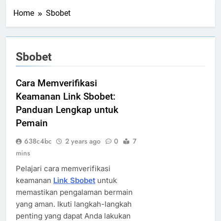
Home
Sbobet
Sbobet
Cara Memverifikasi
Keamanan Link Sbobet:
Panduan Lengkap untuk
Pemain
638c4bc
2 years ago
0
7
mins
Pelajari cara memverifikasi
keamanan
Link Sbobet
untuk
memastikan pengalaman bermain
yang aman. Ikuti langkah-langkah
penting yang dapat Anda lakukan