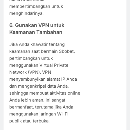
mempertimbangkan untuk
menghindarinya.
6.
Gunakan VPN untuk
Keamanan Tambahan
Jika Anda khawatir tentang
keamanan saat bermain Sbobet,
pertimbangkan untuk
menggunakan Virtual Private
Network (VPN). VPN
menyembunyikan alamat IP Anda
dan mengenkripsi data Anda,
sehingga membuat aktivitas online
Anda lebih aman. Ini sangat
bermanfaat, terutama jika Anda
menggunakan jaringan Wi-Fi
publik atau terbuka.