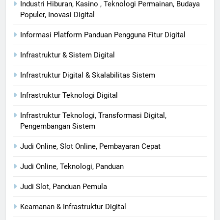
Industri Hiburan, Kasino , Teknologi Permainan, Budaya
Populer, Inovasi Digital
Informasi Platform Panduan Pengguna Fitur Digital
Infrastruktur & Sistem Digital
Infrastruktur Digital & Skalabilitas Sistem
Infrastruktur Teknologi Digital
Infrastruktur Teknologi, Transformasi Digital,
Pengembangan Sistem
Judi Online, Slot Online, Pembayaran Cepat
Judi Online, Teknologi, Panduan
Judi Slot, Panduan Pemula
Keamanan & Infrastruktur Digital