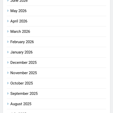
June 2026
May 2026
April 2026
March 2026
February 2026
January 2026
December 2025
November 2025
October 2025
September 2025
August 2025