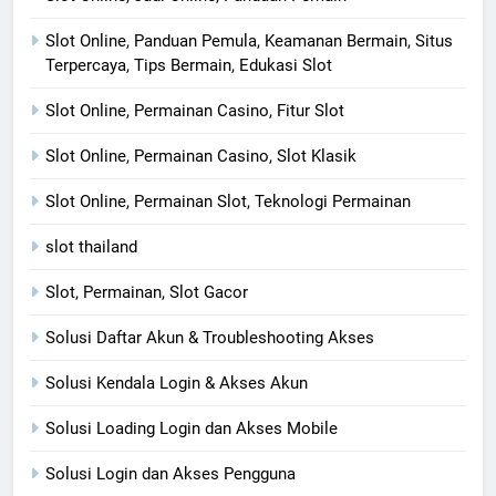
Slot Online, Panduan Pemula, Keamanan Bermain, Situs
Terpercaya, Tips Bermain, Edukasi Slot
Slot Online, Permainan Casino, Fitur Slot
Slot Online, Permainan Casino, Slot Klasik
Slot Online, Permainan Slot, Teknologi Permainan
slot thailand
Slot, Permainan, Slot Gacor
Solusi Daftar Akun & Troubleshooting Akses
Solusi Kendala Login & Akses Akun
Solusi Loading Login dan Akses Mobile
Solusi Login dan Akses Pengguna