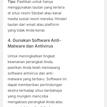
Tips
: Pastikan untuk hanya
menggunakan tautan yang tertera
di situs resmi Sbobet atau kanal
media sosial resmi mereka. Hindari
tautan dari email atau platform
yang tidak Anda kenal.
4.
Gunakan Software Anti-
Malware dan Antivirus
Untuk meningkatkan tingkat
keamanan perangkat Anda,
pastikan Anda telah memasang
software antivirus dan anti-
malware yang terbaru. Software ini
dapat memberikan perlindungan
ekstra terhadap situs berbahaya
yang mungkin mencoba
mengakses perangkat Anda atau