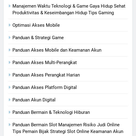
Manajemen Waktu Teknologi & Game Gaya Hidup Sehat
Produktivitas & Keseimbangan Hidup Tips Gaming
Optimasi Akses Mobile
Panduan & Strategi Game
Panduan Akses Mobile dan Keamanan Akun
Panduan Akses Multi-Perangkat
Panduan Akses Perangkat Harian
Panduan Akses Platform Digital
Panduan Akun Digital
Panduan Bermain & Teknologi Hiburan
Panduan Bermain Slot Manajemen Risiko Judi Online
Tips Pemain Bijak Strategi Slot Online Keamanan Akun