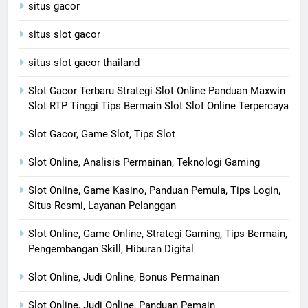
situs gacor
situs slot gacor
situs slot gacor thailand
Slot Gacor Terbaru Strategi Slot Online Panduan Maxwin
Slot RTP Tinggi Tips Bermain Slot Slot Online Terpercaya
Slot Gacor, Game Slot, Tips Slot
Slot Online, Analisis Permainan, Teknologi Gaming
Slot Online, Game Kasino, Panduan Pemula, Tips Login,
Situs Resmi, Layanan Pelanggan
Slot Online, Game Online, Strategi Gaming, Tips Bermain,
Pengembangan Skill, Hiburan Digital
Slot Online, Judi Online, Bonus Permainan
Slot Online, Judi Online, Panduan Pemain