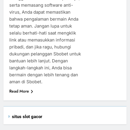
serta memasang software anti-
virus, Anda dapat memastikan
bahwa pengalaman bermain Anda
tetap aman. Jangan lupa untuk
selalu berhati-hati saat mengklik
link atau memasukkan informasi
pribadi, dan jika ragu, hubungi
dukungan pelanggan Sbobet untuk
bantuan lebih lanjut. Dengan
langkah-langkah ini, Anda bisa
bermain dengan lebih tenang dan
aman di Sbobet.
Read More
situs slot gacor