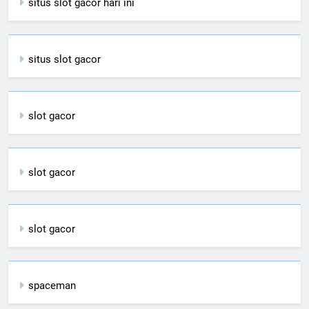
situs slot gacor hari ini
situs slot gacor
slot gacor
slot gacor
slot gacor
spaceman