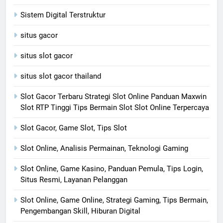
Sistem Digital Terstruktur
situs gacor
situs slot gacor
situs slot gacor thailand
Slot Gacor Terbaru Strategi Slot Online Panduan Maxwin
Slot RTP Tinggi Tips Bermain Slot Slot Online Terpercaya
Slot Gacor, Game Slot, Tips Slot
Slot Online, Analisis Permainan, Teknologi Gaming
Slot Online, Game Kasino, Panduan Pemula, Tips Login,
Situs Resmi, Layanan Pelanggan
Slot Online, Game Online, Strategi Gaming, Tips Bermain,
Pengembangan Skill, Hiburan Digital