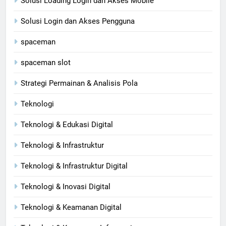
Solusi Loading Login dan Akses Mobile
Solusi Login dan Akses Pengguna
spaceman
spaceman slot
Strategi Permainan & Analisis Pola
Teknologi
Teknologi & Edukasi Digital
Teknologi & Infrastruktur
Teknologi & Infrastruktur Digital
Teknologi & Inovasi Digital
Teknologi & Keamanan Digital