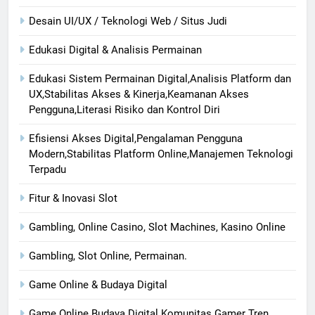
Desain UI/UX / Teknologi Web / Situs Judi
Edukasi Digital & Analisis Permainan
Edukasi Sistem Permainan Digital,Analisis Platform dan
UX,Stabilitas Akses & Kinerja,Keamanan Akses
Pengguna,Literasi Risiko dan Kontrol Diri
Efisiensi Akses Digital,Pengalaman Pengguna
Modern,Stabilitas Platform Online,Manajemen Teknologi
Terpadu
Fitur & Inovasi Slot
Gambling, Online Casino, Slot Machines, Kasino Online
Gambling, Slot Online, Permainan.
Game Online & Budaya Digital
Game Online Budaya Digital Komunitas Gamer Tren