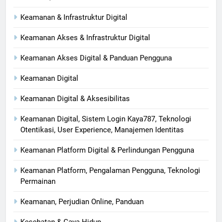
Keamanan & Infrastruktur Digital
Keamanan Akses & Infrastruktur Digital
Keamanan Akses Digital & Panduan Pengguna
Keamanan Digital
Keamanan Digital & Aksesibilitas
Keamanan Digital, Sistem Login Kaya787, Teknologi
Otentikasi, User Experience, Manajemen Identitas
Keamanan Platform Digital & Perlindungan Pengguna
Keamanan Platform, Pengalaman Pengguna, Teknologi
Permainan
Keamanan, Perjudian Online, Panduan
Kesehatan & Gaya Hidup