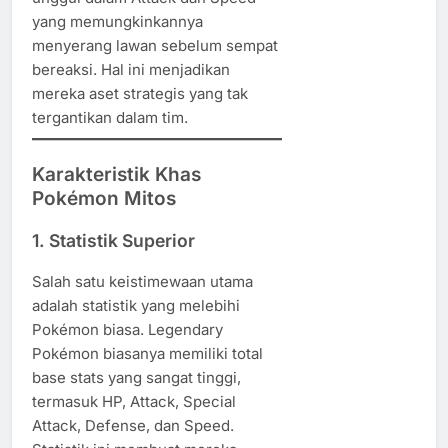
yang memungkinkannya
menyerang lawan sebelum sempat
bereaksi. Hal ini menjadikan
mereka aset strategis yang tak
tergantikan dalam tim.
Karakteristik Khas
Pokémon Mitos
1. Statistik Superior
Salah satu keistimewaan utama
adalah statistik yang melebihi
Pokémon biasa. Legendary
Pokémon biasanya memiliki total
base stats yang sangat tinggi,
termasuk HP, Attack, Special
Attack, Defense, dan Speed.