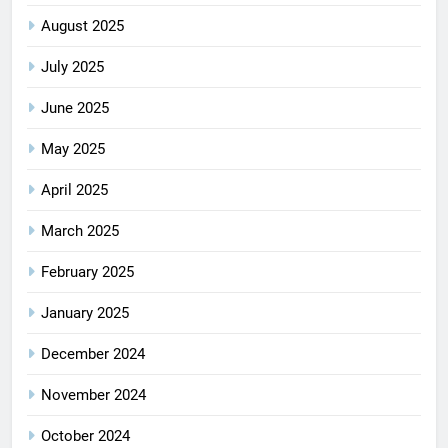
August 2025
July 2025
June 2025
May 2025
April 2025
March 2025
February 2025
January 2025
December 2024
November 2024
October 2024