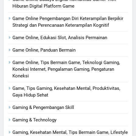
Hiburan Digital Platform Game
Game Online Pengembangan Diri Keterampilan Berpikir
Strategi dan Perencanaan Keterampilan Kognitif
Game Online, Edukasi Slot, Analisis Permainan
Game Online, Panduan Bermain
Game Online, Tips Bermain Game, Teknologi Gaming,
Koneksi Internet, Pengalaman Gaming, Pengaturan
Koneksi
Game, Tips Gaming, Kesehatan Mental, Produktivitas,
Gaya Hidup Sehat
Gaming & Pengembangan Skill
Gaming & Technology
Gaming, Kesehatan Mental, Tips Bermain Game, Lifestyle