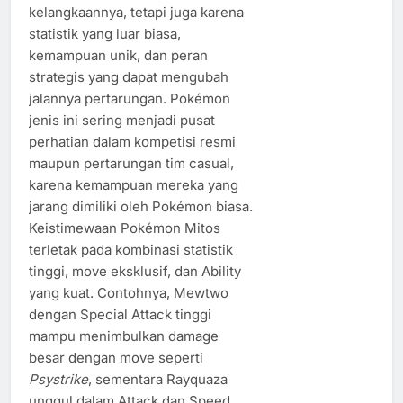
kelangkaannya, tetapi juga karena
statistik yang luar biasa,
kemampuan unik, dan peran
strategis yang dapat mengubah
jalannya pertarungan. Pokémon
jenis ini sering menjadi pusat
perhatian dalam kompetisi resmi
maupun pertarungan tim casual,
karena kemampuan mereka yang
jarang dimiliki oleh Pokémon biasa.
Keistimewaan Pokémon Mitos
terletak pada kombinasi statistik
tinggi, move eksklusif, dan Ability
yang kuat. Contohnya, Mewtwo
dengan Special Attack tinggi
mampu menimbulkan damage
besar dengan move seperti
Psystrike
, sementara Rayquaza
unggul dalam Attack dan Speed