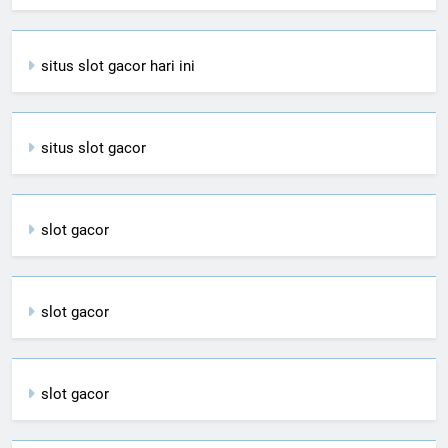
situs slot gacor hari ini
situs slot gacor
slot gacor
slot gacor
slot gacor