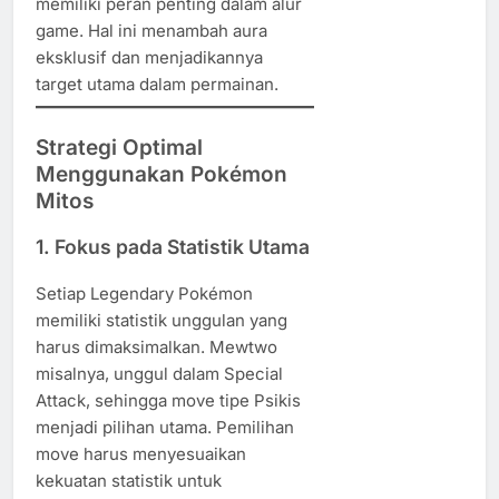
memiliki peran penting dalam alur
game. Hal ini menambah aura
eksklusif dan menjadikannya
target utama dalam permainan.
Strategi Optimal
Menggunakan Pokémon
Mitos
1. Fokus pada Statistik Utama
Setiap Legendary Pokémon
memiliki statistik unggulan yang
harus dimaksimalkan. Mewtwo
misalnya, unggul dalam Special
Attack, sehingga move tipe Psikis
menjadi pilihan utama. Pemilihan
move harus menyesuaikan
kekuatan statistik untuk