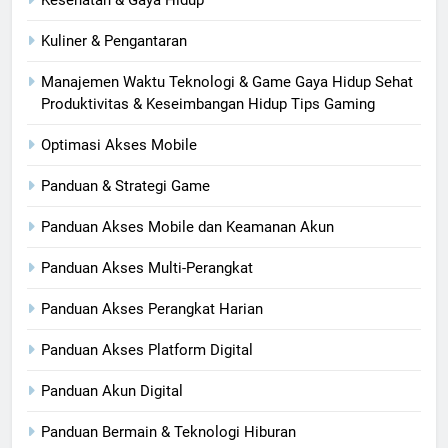
Kuliner & Pengantaran
Manajemen Waktu Teknologi & Game Gaya Hidup Sehat
Produktivitas & Keseimbangan Hidup Tips Gaming
Optimasi Akses Mobile
Panduan & Strategi Game
Panduan Akses Mobile dan Keamanan Akun
Panduan Akses Multi-Perangkat
Panduan Akses Perangkat Harian
Panduan Akses Platform Digital
Panduan Akun Digital
Panduan Bermain & Teknologi Hiburan