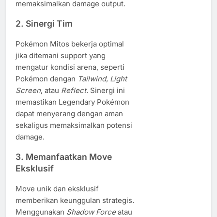
memaksimalkan damage output.
2. Sinergi Tim
Pokémon Mitos bekerja optimal
jika ditemani support yang
mengatur kondisi arena, seperti
Pokémon dengan
Tailwind
,
Light
Screen
, atau
Reflect
. Sinergi ini
memastikan Legendary Pokémon
dapat menyerang dengan aman
sekaligus memaksimalkan potensi
damage.
3. Memanfaatkan Move
Eksklusif
Move unik dan eksklusif
memberikan keunggulan strategis.
Menggunakan
Shadow Force
atau