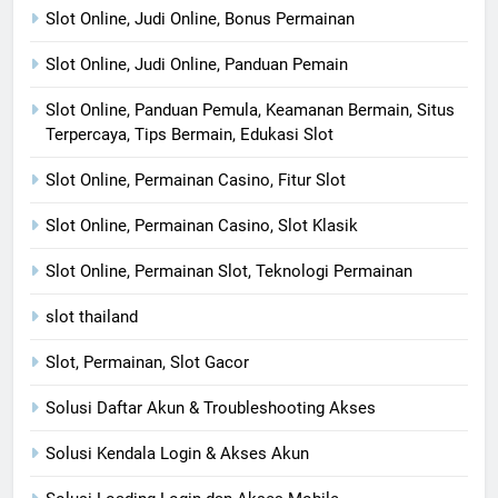
Slot Online, Judi Online, Bonus Permainan
Slot Online, Judi Online, Panduan Pemain
Slot Online, Panduan Pemula, Keamanan Bermain, Situs
Terpercaya, Tips Bermain, Edukasi Slot
Slot Online, Permainan Casino, Fitur Slot
Slot Online, Permainan Casino, Slot Klasik
Slot Online, Permainan Slot, Teknologi Permainan
slot thailand
Slot, Permainan, Slot Gacor
Solusi Daftar Akun & Troubleshooting Akses
Solusi Kendala Login & Akses Akun