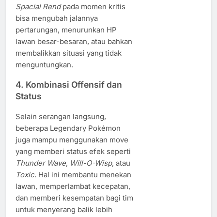
Spacial Rend
pada momen kritis
bisa mengubah jalannya
pertarungan, menurunkan HP
lawan besar-besaran, atau bahkan
membalikkan situasi yang tidak
menguntungkan.
4. Kombinasi Offensif dan
Status
Selain serangan langsung,
beberapa Legendary Pokémon
juga mampu menggunakan move
yang memberi status efek seperti
Thunder Wave
,
Will-O-Wisp
, atau
Toxic
. Hal ini membantu menekan
lawan, memperlambat kecepatan,
dan memberi kesempatan bagi tim
untuk menyerang balik lebih