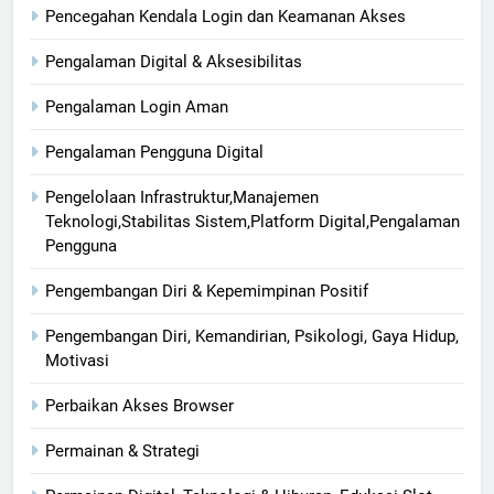
Pencegahan Kendala Login dan Keamanan Akses
Pengalaman Digital & Aksesibilitas
Pengalaman Login Aman
Pengalaman Pengguna Digital
Pengelolaan Infrastruktur,Manajemen
Teknologi,Stabilitas Sistem,Platform Digital,Pengalaman
Pengguna
Pengembangan Diri & Kepemimpinan Positif
Pengembangan Diri, Kemandirian, Psikologi, Gaya Hidup,
Motivasi
Perbaikan Akses Browser
Permainan & Strategi