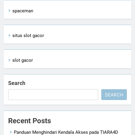
spaceman
situs slot gacor
slot gacor
Search
SEARCH
Recent Posts
Panduan Menghindari Kendala Akses pada TIARA4D