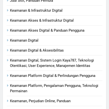
Judi Slot, Panduan Pemula
Keamanan & Infrastruktur Digital
Keamanan Akses & Infrastruktur Digital
Keamanan Akses Digital & Panduan Pengguna
Keamanan Digital
Keamanan Digital & Aksesibilitas
Keamanan Digital, Sistem Login Kaya787, Teknologi
Otentikasi, User Experience, Manajemen Identitas
Keamanan Platform Digital & Perlindungan Pengguna
Keamanan Platform, Pengalaman Pengguna, Teknologi
Permainan
Keamanan, Perjudian Online, Panduan