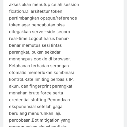
akses akan menutup celah session
fixation.Di arsitektur token,
pertimbangkan opaque/reference
token agar pencabutan bisa
ditegakkan server-side secara
real-time.Logout harus benar-
benar memutus sesi lintas
perangkat, bukan sekadar
menghapus cookie di browser.
Ketahanan terhadap serangan
otomatis memerlukan kombinasi
kontrol.Rate limiting berbasis IP,
akun, dan fingerprint perangkat
menahan brute force serta
credential stuffing.Penundaan
eksponensial setelah gagal
berulang menurunkan laju
percobaan.Bot mitigation yang
menggunakan sinyal perilaku,