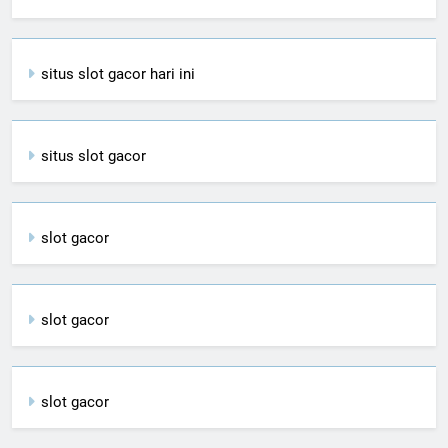
situs slot gacor hari ini
situs slot gacor
slot gacor
slot gacor
slot gacor