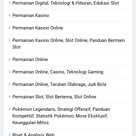
Permainan Digital, Teknologi & Hiburan, Edukasi Slot
Permainan Kasino
Permainan Kasino Online
Permainan Kasino Online, Slot Online, Panduan Bermain
Slot
Permainan Online
Permainan Online, Casino, Teknologi Gaming
Permainan Online, Taruhan Olahraga, Judi Bola
Permainan Slot, Slot Bertema, Slot Online
Pokémon Legendaris, Strategi Offensif, Panduan
Kompetitif, Statistik Pokémon, Move Eksklusif,
Keunggulan Mitos
Riset & Analisis Web