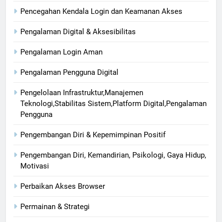
Pencegahan Kendala Login dan Keamanan Akses
Pengalaman Digital & Aksesibilitas
Pengalaman Login Aman
Pengalaman Pengguna Digital
Pengelolaan Infrastruktur,Manajemen
Teknologi,Stabilitas Sistem,Platform Digital,Pengalaman
Pengguna
Pengembangan Diri & Kepemimpinan Positif
Pengembangan Diri, Kemandirian, Psikologi, Gaya Hidup,
Motivasi
Perbaikan Akses Browser
Permainan & Strategi