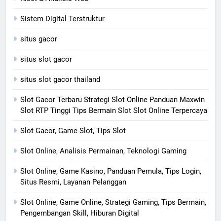
Sistem Digital Terstruktur
situs gacor
situs slot gacor
situs slot gacor thailand
Slot Gacor Terbaru Strategi Slot Online Panduan Maxwin
Slot RTP Tinggi Tips Bermain Slot Slot Online Terpercaya
Slot Gacor, Game Slot, Tips Slot
Slot Online, Analisis Permainan, Teknologi Gaming
Slot Online, Game Kasino, Panduan Pemula, Tips Login,
Situs Resmi, Layanan Pelanggan
Slot Online, Game Online, Strategi Gaming, Tips Bermain,
Pengembangan Skill, Hiburan Digital