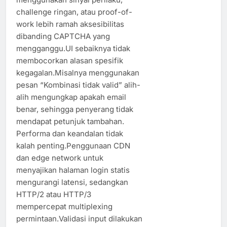
challenge ringan, atau proof-of-
work lebih ramah aksesibilitas
dibanding CAPTCHA yang
mengganggu.UI sebaiknya tidak
membocorkan alasan spesifik
kegagalan.Misalnya menggunakan
pesan “Kombinasi tidak valid” alih-
alih mengungkap apakah email
benar, sehingga penyerang tidak
mendapat petunjuk tambahan.
Performa dan keandalan tidak
kalah penting.Penggunaan CDN
dan edge network untuk
menyajikan halaman login statis
mengurangi latensi, sedangkan
HTTP/2 atau HTTP/3
mempercepat multiplexing
permintaan.Validasi input dilakukan