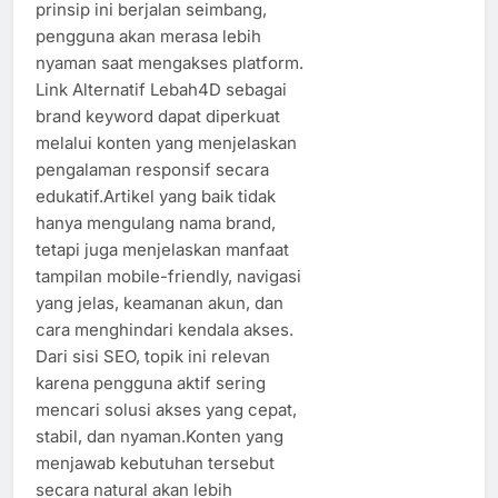
prinsip ini berjalan seimbang,
pengguna akan merasa lebih
nyaman saat mengakses platform.
Link Alternatif Lebah4D sebagai
brand keyword dapat diperkuat
melalui konten yang menjelaskan
pengalaman responsif secara
edukatif.Artikel yang baik tidak
hanya mengulang nama brand,
tetapi juga menjelaskan manfaat
tampilan mobile-friendly, navigasi
yang jelas, keamanan akun, dan
cara menghindari kendala akses.
Dari sisi SEO, topik ini relevan
karena pengguna aktif sering
mencari solusi akses yang cepat,
stabil, dan nyaman.Konten yang
menjawab kebutuhan tersebut
secara natural akan lebih