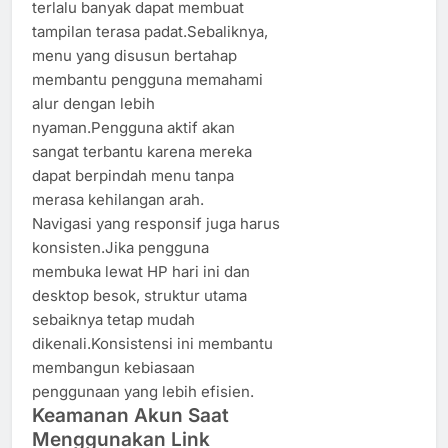
terlalu banyak dapat membuat
tampilan terasa padat.Sebaliknya,
menu yang disusun bertahap
membantu pengguna memahami
alur dengan lebih
nyaman.Pengguna aktif akan
sangat terbantu karena mereka
dapat berpindah menu tanpa
merasa kehilangan arah.
Navigasi yang responsif juga harus
konsisten.Jika pengguna
membuka lewat HP hari ini dan
desktop besok, struktur utama
sebaiknya tetap mudah
dikenali.Konsistensi ini membantu
membangun kebiasaan
penggunaan yang lebih efisien.
Keamanan Akun Saat
Menggunakan Link