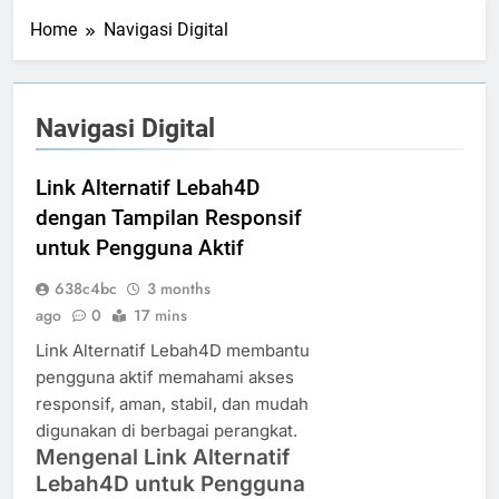
Home
Navigasi Digital
Navigasi Digital
Link Alternatif Lebah4D
dengan Tampilan Responsif
untuk Pengguna Aktif
638c4bc
3 months
ago
0
17 mins
Link Alternatif Lebah4D membantu
pengguna aktif memahami akses
responsif, aman, stabil, dan mudah
digunakan di berbagai perangkat.
Mengenal Link Alternatif
Lebah4D untuk Pengguna