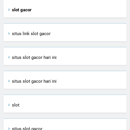
slot gacor
situs link slot gacor
situs slot gacor hari ini
situs slot gacor hari ini
slot
situs slot gacor