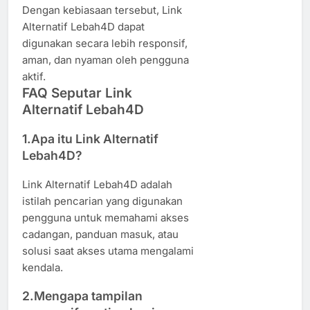
Dengan kebiasaan tersebut, Link
Alternatif Lebah4D dapat
digunakan secara lebih responsif,
aman, dan nyaman oleh pengguna
aktif.
FAQ Seputar Link
Alternatif Lebah4D
1.Apa itu Link Alternatif
Lebah4D?
Link Alternatif Lebah4D adalah
istilah pencarian yang digunakan
pengguna untuk memahami akses
cadangan, panduan masuk, atau
solusi saat akses utama mengalami
kendala.
2.Mengapa tampilan