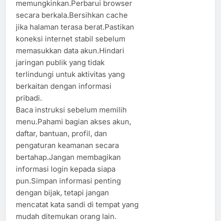
memungkinkan.Perbarui browser
secara berkala.Bersihkan cache
jika halaman terasa berat.Pastikan
koneksi internet stabil sebelum
memasukkan data akun.Hindari
jaringan publik yang tidak
terlindungi untuk aktivitas yang
berkaitan dengan informasi
pribadi.
Baca instruksi sebelum memilih
menu.Pahami bagian akses akun,
daftar, bantuan, profil, dan
pengaturan keamanan secara
bertahap.Jangan membagikan
informasi login kepada siapa
pun.Simpan informasi penting
dengan bijak, tetapi jangan
mencatat kata sandi di tempat yang
mudah ditemukan orang lain.