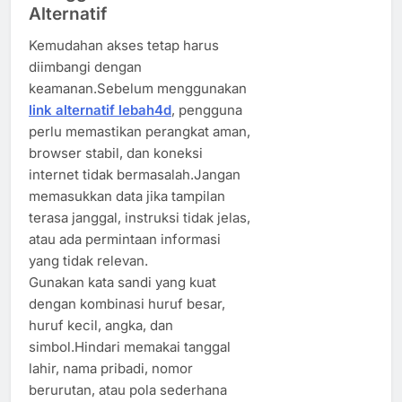
Alternatif
Kemudahan akses tetap harus
diimbangi dengan
keamanan.Sebelum menggunakan
link alternatif lebah4d
, pengguna
perlu memastikan perangkat aman,
browser stabil, dan koneksi
internet tidak bermasalah.Jangan
memasukkan data jika tampilan
terasa janggal, instruksi tidak jelas,
atau ada permintaan informasi
yang tidak relevan.
Gunakan kata sandi yang kuat
dengan kombinasi huruf besar,
huruf kecil, angka, dan
simbol.Hindari memakai tanggal
lahir, nama pribadi, nomor
berurutan, atau pola sederhana