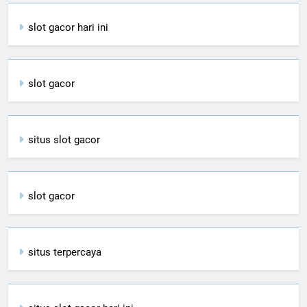
slot gacor hari ini
slot gacor
situs slot gacor
slot gacor
situs terpercaya