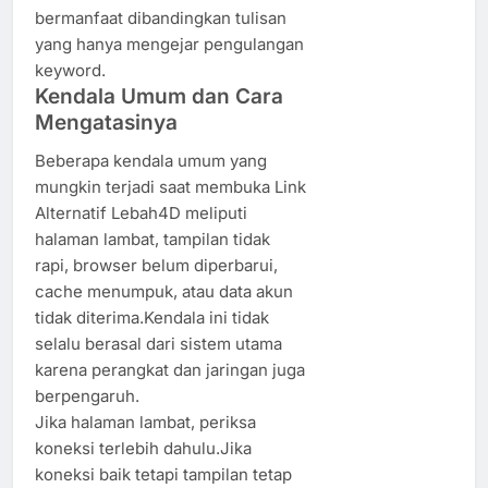
bermanfaat dibandingkan tulisan
yang hanya mengejar pengulangan
keyword.
Kendala Umum dan Cara
Mengatasinya
Beberapa kendala umum yang
mungkin terjadi saat membuka Link
Alternatif Lebah4D meliputi
halaman lambat, tampilan tidak
rapi, browser belum diperbarui,
cache menumpuk, atau data akun
tidak diterima.Kendala ini tidak
selalu berasal dari sistem utama
karena perangkat dan jaringan juga
berpengaruh.
Jika halaman lambat, periksa
koneksi terlebih dahulu.Jika
koneksi baik tetapi tampilan tetap