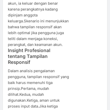
akun, ia keluar dengan benar
karena perangkatnya kadang
dipinjam anggota
keluarga.Skenario ini menunjukkan
bahwa tampilan responsif akan
lebih optimal jika pengguna juga
teliti dalam menjaga koneksi,
perangkat, dan keamanan akun.
Insight Profesional
tentang Tampilan
Responsif
Dalam analisis pengalaman
pengguna, tampilan responsif yang
baik harus memenuhi tiga
prinsip.Pertama, mudah
dilihat.Kedua, mudah
digunakan.Ketiga, aman untuk
proses input data.Jika ketiga