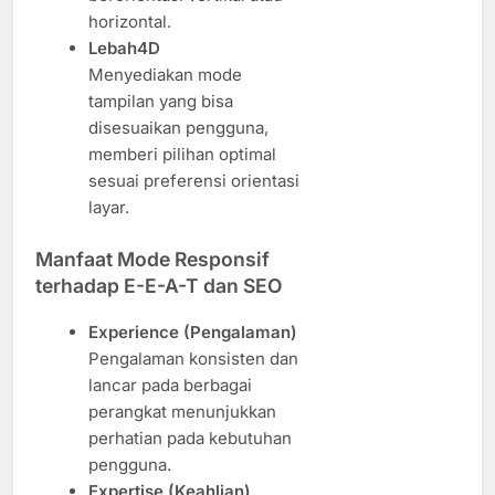
horizontal.
Lebah4D
Menyediakan mode
tampilan yang bisa
disesuaikan pengguna,
memberi pilihan optimal
sesuai preferensi orientasi
layar.
Manfaat Mode Responsif
terhadap E-E-A-T dan SEO
Experience (Pengalaman)
Pengalaman konsisten dan
lancar pada berbagai
perangkat menunjukkan
perhatian pada kebutuhan
pengguna.
Expertise (Keahlian)