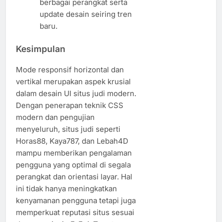
berbagai perangkat serta
update desain seiring tren
baru.
Kesimpulan
Mode responsif horizontal dan
vertikal merupakan aspek krusial
dalam desain UI situs judi modern.
Dengan penerapan teknik CSS
modern dan pengujian
menyeluruh, situs judi seperti
Horas88, Kaya787, dan Lebah4D
mampu memberikan pengalaman
pengguna yang optimal di segala
perangkat dan orientasi layar. Hal
ini tidak hanya meningkatkan
kenyamanan pengguna tetapi juga
memperkuat reputasi situs sesuai