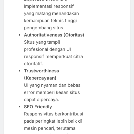
Implementasi responsif
yang matang menandakan
kemampuan teknis tinggi
pengembang situs.
Authoritativeness (Otoritas)
Situs yang tampil
profesional dengan UI
responsif memperkuat citra
otoritatif.
Trustworthiness
(Kepercayaan)
UI yang nyaman dan bebas
error memberi kesan situs
dapat dipercaya.
SEO Friendly
Responsivitas berkontribusi
pada peringkat lebih baik di
mesin pencari, terutama