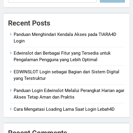
Recent Posts
Panduan Menghindari Kendala Akses pada TIARA4D
Login
Edwinslot dan Berbagai Fitur yang Tersedia untuk
Pengalaman Pengguna yang Lebih Optimal
EDWINSLOT Login sebagai Bagian dari Sistem Digital
yang Terstruktur
Panduan Login Edwinslot Melalui Perangkat Harian agar
Akses Tetap Aman dan Praktis
Cara Mengatasi Loading Lama Saat Login Lebah4D
Recent Comments