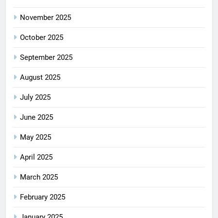
November 2025
October 2025
September 2025
August 2025
July 2025
June 2025
May 2025
April 2025
March 2025
February 2025
January 2025