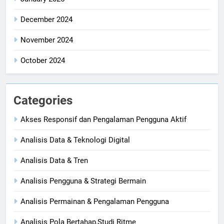
December 2024
November 2024
October 2024
Categories
Akses Responsif dan Pengalaman Pengguna Aktif
Analisis Data & Teknologi Digital
Analisis Data & Tren
Analisis Pengguna & Strategi Bermain
Analisis Permainan & Pengalaman Pengguna
Analisis Pola Bertahap,Studi Ritme