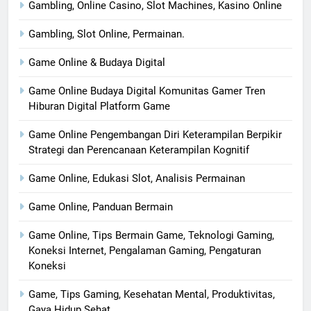
Gambling, Online Casino, Slot Machines, Kasino Online
Gambling, Slot Online, Permainan.
Game Online & Budaya Digital
Game Online Budaya Digital Komunitas Gamer Tren
Hiburan Digital Platform Game
Game Online Pengembangan Diri Keterampilan Berpikir
Strategi dan Perencanaan Keterampilan Kognitif
Game Online, Edukasi Slot, Analisis Permainan
Game Online, Panduan Bermain
Game Online, Tips Bermain Game, Teknologi Gaming,
Koneksi Internet, Pengalaman Gaming, Pengaturan
Koneksi
Game, Tips Gaming, Kesehatan Mental, Produktivitas,
Gaya Hidup Sehat