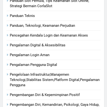
Panduan Slot Pemula, Tips Keamanan Slot Online,
Strategi Bermain CorlaSlot
Panduan Teknis
Panduan, Teknologi, Keamanan Perjudian
Pencegahan Kendala Login dan Keamanan Akses
Pengalaman Digital & Aksesibilitas
Pengalaman Login Aman
Pengalaman Pengguna Digital
Pengelolaan Infrastruktur,Manajemen
Teknologi,Stabilitas Sistem,Platform Digital,Pengalaman
Pengguna
Pengembangan Diri & Kepemimpinan Positif
Pengembangan Diri, Kemandirian, Psikologi, Gaya Hidup,