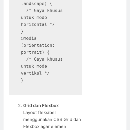
landscape) {  

  /* Gaya khusus 
untuk mode 
horizontal */  

}  

@media 
(orientation: 
portrait) {  

  /* Gaya khusus 
untuk mode 
vertikal */  

Grid dan Flexbox
Layout fleksibel
menggunakan CSS Grid dan
Flexbox agar elemen