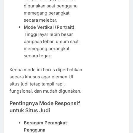
digunakan saat pengguna
memegang perangkat
secara melebar.
Mode Vertikal (Portrait)
Tinggi layar lebih besar
daripada lebar, umum saat
memegang perangkat
secara tegak.
Kedua mode ini harus diperhatikan
secara khusus agar elemen UI
situs judi tetap tampil rapi,
fungsional, dan mudah digunakan.
Pentingnya Mode Responsif
untuk Situs Judi
Beragam Perangkat
Pengguna