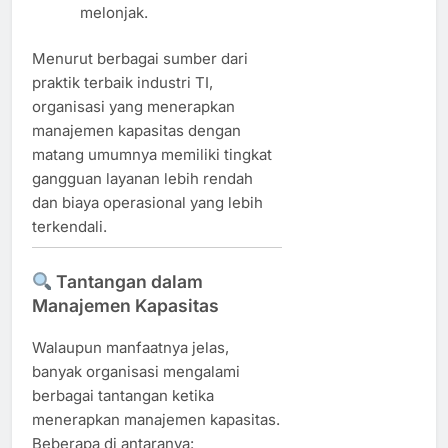
melonjak.
Menurut berbagai sumber dari
praktik terbaik industri TI,
organisasi yang menerapkan
manajemen kapasitas dengan
matang umumnya memiliki tingkat
gangguan layanan lebih rendah
dan biaya operasional yang lebih
terkendali.
Tantangan dalam
Manajemen Kapasitas
Walaupun manfaatnya jelas,
banyak organisasi mengalami
berbagai tantangan ketika
menerapkan manajemen kapasitas.
Beberapa di antaranya: