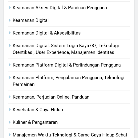
Keamanan Akses Digital & Panduan Pengguna
Keamanan Digital
Keamanan Digital & Aksesibilitas
Keamanan Digital, Sistem Login Kaya787, Teknologi
Otentikasi, User Experience, Manajemen Identitas
Keamanan Platform Digital & Perlindungan Pengguna
Keamanan Platform, Pengalaman Pengguna, Teknologi
Permainan
Keamanan, Perjudian Online, Panduan
Kesehatan & Gaya Hidup
Kuliner & Pengantaran
Manajemen Waktu Teknologi & Game Gaya Hidup Sehat