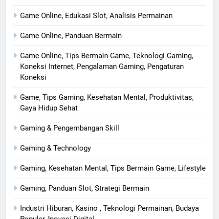
Game Online, Edukasi Slot, Analisis Permainan
Game Online, Panduan Bermain
Game Online, Tips Bermain Game, Teknologi Gaming,
Koneksi Internet, Pengalaman Gaming, Pengaturan
Koneksi
Game, Tips Gaming, Kesehatan Mental, Produktivitas,
Gaya Hidup Sehat
Gaming & Pengembangan Skill
Gaming & Technology
Gaming, Kesehatan Mental, Tips Bermain Game, Lifestyle
Gaming, Panduan Slot, Strategi Bermain
Industri Hiburan, Kasino , Teknologi Permainan, Budaya
Populer, Inovasi Digital