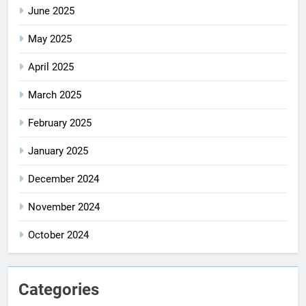
June 2025
May 2025
April 2025
March 2025
February 2025
January 2025
December 2024
November 2024
October 2024
Categories