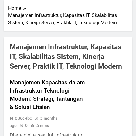
Home
Manajemen Infrastruktur, Kapasitas IT, Skalabilitas
Sistem, Kinerja Server, Praktik IT, Teknologi Modern
Manajemen Infrastruktur, Kapasitas
IT, Skalabilitas Sistem, Kinerja
Server, Praktik IT, Teknologi Modern
Manajemen Kapasitas dalam
Infrastruktur Teknologi
Modern: Strategi, Tantangan
& Solusi Efisien
638c4bc
5 months
ago
0
5 mins
Di era digital saat ini, infrastruktur