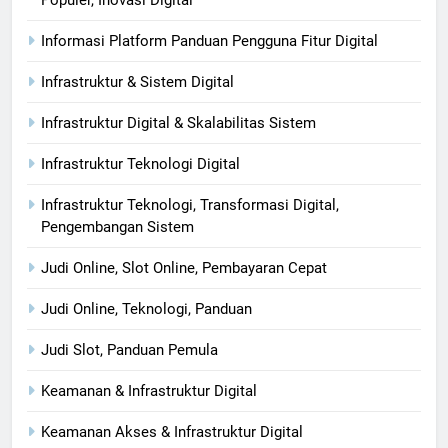
Informasi Platform Panduan Pengguna Fitur Digital
Infrastruktur & Sistem Digital
Infrastruktur Digital & Skalabilitas Sistem
Infrastruktur Teknologi Digital
Infrastruktur Teknologi, Transformasi Digital,
Pengembangan Sistem
Judi Online, Slot Online, Pembayaran Cepat
Judi Online, Teknologi, Panduan
Judi Slot, Panduan Pemula
Keamanan & Infrastruktur Digital
Keamanan Akses & Infrastruktur Digital