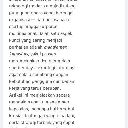
teknologi modern menjadi tulang
punggung operasional berbagai
organisasi — dari perusahaan
startup hingga korporasi
multinasional. Salah satu aspek
kunci yang sering menjadi
perhatian adalah
manajemen
kapasitas
, yakni proses
merencanakan dan mengelola
sumber daya teknologi informasi
agar selalu seimbang dengan
kebutuhan pengguna dan beban
kerja yang terus berubah.
Artikel ini menjelaskan secara
mendalam apa itu manajemen
kapasitas, mengapa hal tersebut
krusial, tantangan yang dihadapi,
serta strategi terbaik yang dapat