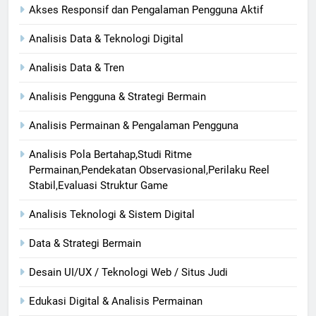
Akses Responsif dan Pengalaman Pengguna Aktif
Analisis Data & Teknologi Digital
Analisis Data & Tren
Analisis Pengguna & Strategi Bermain
Analisis Permainan & Pengalaman Pengguna
Analisis Pola Bertahap,Studi Ritme
Permainan,Pendekatan Observasional,Perilaku Reel
Stabil,Evaluasi Struktur Game
Analisis Teknologi & Sistem Digital
Data & Strategi Bermain
Desain UI/UX / Teknologi Web / Situs Judi
Edukasi Digital & Analisis Permainan