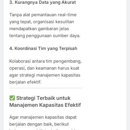
3.
Kurangnya Data yang Akurat
Tanpa alat pemantauan real-time
yang tepat, organisasi kesulitan
mendapatkan gambaran jelas
tentang penggunaan sumber daya.
4.
Koordinasi Tim yang Terpisah
Kolaborasi antara tim pengembang,
operasi, dan keamanan harus kuat
agar strategi manajemen kapasitas
berjalan efektif.
Strategi Terbaik untuk
Manajemen Kapasitas Efektif
Agar manajemen kapasitas dapat
berjalan dengan baik, berikut