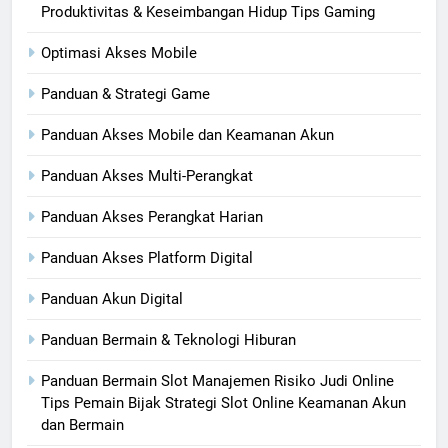
Produktivitas & Keseimbangan Hidup Tips Gaming
Optimasi Akses Mobile
Panduan & Strategi Game
Panduan Akses Mobile dan Keamanan Akun
Panduan Akses Multi-Perangkat
Panduan Akses Perangkat Harian
Panduan Akses Platform Digital
Panduan Akun Digital
Panduan Bermain & Teknologi Hiburan
Panduan Bermain Slot Manajemen Risiko Judi Online
Tips Pemain Bijak Strategi Slot Online Keamanan Akun
dan Bermain