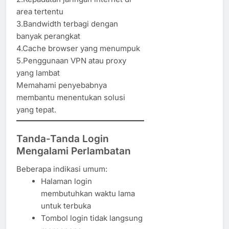
area tertentu
3.Bandwidth terbagi dengan
banyak perangkat
4.Cache browser yang menumpuk
5.Penggunaan VPN atau proxy
yang lambat
Memahami penyebabnya
membantu menentukan solusi
yang tepat.
Tanda-Tanda Login
Mengalami Perlambatan
Beberapa indikasi umum:
Halaman login
membutuhkan waktu lama
untuk terbuka
Tombol login tidak langsung