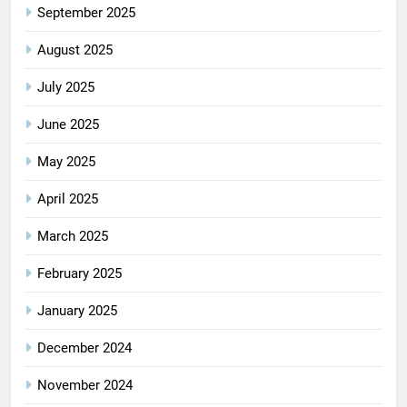
September 2025
August 2025
July 2025
June 2025
May 2025
April 2025
March 2025
February 2025
January 2025
December 2024
November 2024