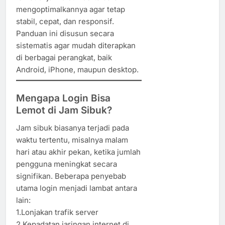
mengoptimalkannya agar tetap
stabil, cepat, dan responsif.
Panduan ini disusun secara
sistematis agar mudah diterapkan
di berbagai perangkat, baik
Android, iPhone, maupun desktop.
Mengapa Login Bisa
Lemot di Jam Sibuk?
Jam sibuk biasanya terjadi pada
waktu tertentu, misalnya malam
hari atau akhir pekan, ketika jumlah
pengguna meningkat secara
signifikan. Beberapa penyebab
utama login menjadi lambat antara
lain:
1.Lonjakan trafik server
2.Kepadatan jaringan internet di