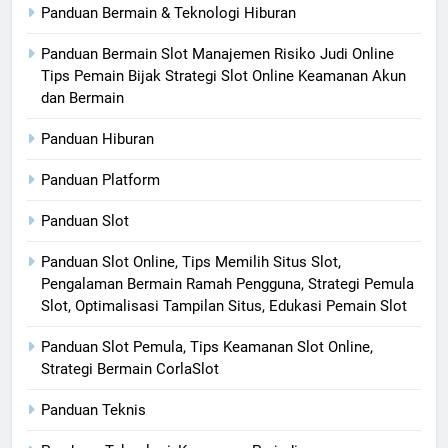
Panduan Bermain & Teknologi Hiburan
Panduan Bermain Slot Manajemen Risiko Judi Online
Tips Pemain Bijak Strategi Slot Online Keamanan Akun
dan Bermain
Panduan Hiburan
Panduan Platform
Panduan Slot
Panduan Slot Online, Tips Memilih Situs Slot,
Pengalaman Bermain Ramah Pengguna, Strategi Pemula
Slot, Optimalisasi Tampilan Situs, Edukasi Pemain Slot
Panduan Slot Pemula, Tips Keamanan Slot Online,
Strategi Bermain CorlaSlot
Panduan Teknis