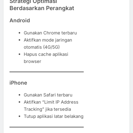
Strategi Optimasi
Berdasarkan Perangkat
Android
Gunakan Chrome terbaru
Aktifkan mode jaringan
otomatis (4G/5G)
Hapus cache aplikasi
browser
iPhone
Gunakan Safari terbaru
Aktifkan “Limit IP Address
Tracking” jika tersedia
Tutup aplikasi latar belakang