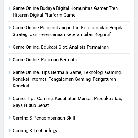
Game Online Budaya Digital Komunitas Gamer Tren
Hiburan Digital Platform Game
Game Online Pengembangan Diri Keterampilan Berpikir
Strategi dan Perencanaan Keterampilan Kognitif
Game Online, Edukasi Slot, Analisis Permainan
Game Online, Panduan Bermain
Game Online, Tips Bermain Game, Teknologi Gaming,
Koneksi Internet, Pengalaman Gaming, Pengaturan
Koneksi
Game, Tips Gaming, Kesehatan Mental, Produktivitas,
Gaya Hidup Sehat
Gaming & Pengembangan Skill
Gaming & Technology