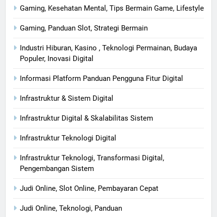
Gaming, Kesehatan Mental, Tips Bermain Game, Lifestyle
Gaming, Panduan Slot, Strategi Bermain
Industri Hiburan, Kasino , Teknologi Permainan, Budaya
Populer, Inovasi Digital
Informasi Platform Panduan Pengguna Fitur Digital
Infrastruktur & Sistem Digital
Infrastruktur Digital & Skalabilitas Sistem
Infrastruktur Teknologi Digital
Infrastruktur Teknologi, Transformasi Digital,
Pengembangan Sistem
Judi Online, Slot Online, Pembayaran Cepat
Judi Online, Teknologi, Panduan