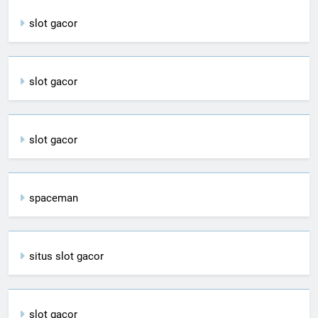
slot gacor
slot gacor
slot gacor
spaceman
situs slot gacor
slot gacor