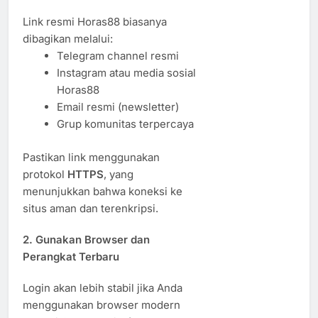
Link resmi Horas88 biasanya
dibagikan melalui:
Telegram channel resmi
Instagram atau media sosial
Horas88
Email resmi (newsletter)
Grup komunitas terpercaya
Pastikan link menggunakan
protokol
HTTPS
, yang
menunjukkan bahwa koneksi ke
situs aman dan terenkripsi.
2.
Gunakan Browser dan
Perangkat Terbaru
Login akan lebih stabil jika Anda
menggunakan browser modern