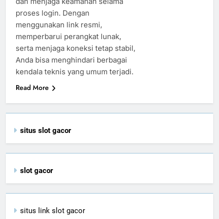
dan menjaga keamanan selama
proses login. Dengan
menggunakan link resmi,
memperbarui perangkat lunak,
serta menjaga koneksi tetap stabil,
Anda bisa menghindari berbagai
kendala teknis yang umum terjadi.
Read More
situs slot gacor
slot gacor
situs link slot gacor