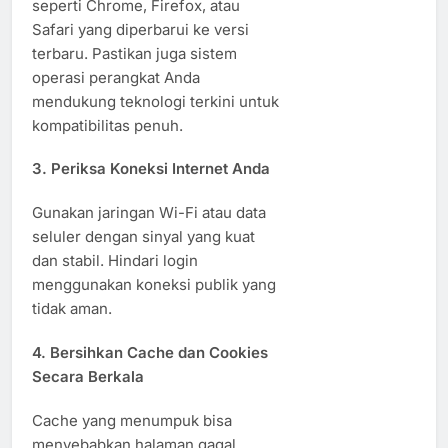
seperti Chrome, Firefox, atau
Safari yang diperbarui ke versi
terbaru. Pastikan juga sistem
operasi perangkat Anda
mendukung teknologi terkini untuk
kompatibilitas penuh.
3.
Periksa Koneksi Internet Anda
Gunakan jaringan Wi-Fi atau data
seluler dengan sinyal yang kuat
dan stabil. Hindari login
menggunakan koneksi publik yang
tidak aman.
4.
Bersihkan Cache dan Cookies
Secara Berkala
Cache yang menumpuk bisa
menyebabkan halaman gagal