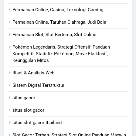
Permainan Online, Casino, Teknologi Gaming
Permainan Online, Taruhan Olahraga, Judi Bola
Permainan Slot, Slot Bertema, Slot Online
Pokémon Legendaris, Strategi Offensif, Panduan
Kompetitif, Statistik Pokémon, Move Eksklusif,
Keunggulan Mitos
Riset & Analisis Web
Sistem Digital Terstruktur
situs gacor
situs slot gacor
situs slot gacor thailand
Slot Gacor Terbaru Strategi Slot Online Panduan Maxwin