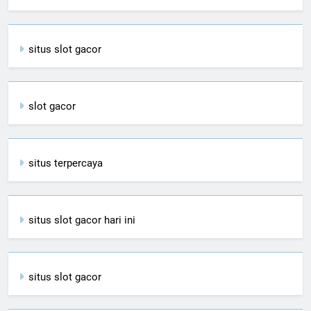
situs slot gacor
slot gacor
situs terpercaya
situs slot gacor hari ini
situs slot gacor