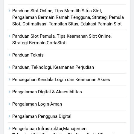
Panduan Slot Online, Tips Memilih Situs Slot,
Pengalaman Bermain Ramah Pengguna, Strategi Pemula
Slot, Optimalisasi Tampilan Situs, Edukasi Pemain Slot
Panduan Slot Pemula, Tips Keamanan Slot Online,
Strategi Bermain CorlaSlot
Panduan Teknis
Panduan, Teknologi, Keamanan Perjudian
Pencegahan Kendala Login dan Keamanan Akses
Pengalaman Digital & Aksesibilitas
Pengalaman Login Aman
Pengalaman Pengguna Digital
Pengelolaan Infrastruktur,Manajemen