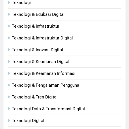
Teknologi
Teknologi & Edukasi Digital
Teknologi & Infrastruktur
Teknologi & Infrastruktur Digital
Teknologi & Inovasi Digital
Teknologi & Keamanan Digital
Teknologi & Keamanan Informasi
Teknologi & Pengalaman Pengguna
Teknologi & Tren Digital
Teknologi Data & Transformasi Digital
Teknologi Digital