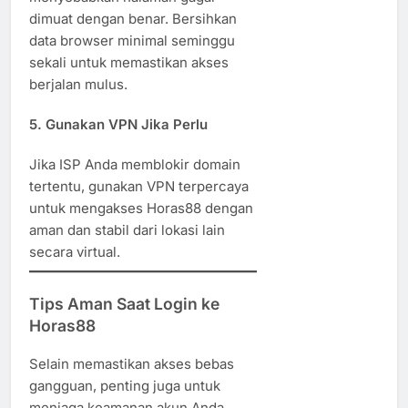
dimuat dengan benar. Bersihkan
data browser minimal seminggu
sekali untuk memastikan akses
berjalan mulus.
5.
Gunakan VPN Jika Perlu
Jika ISP Anda memblokir domain
tertentu, gunakan VPN terpercaya
untuk mengakses Horas88 dengan
aman dan stabil dari lokasi lain
secara virtual.
Tips Aman Saat Login ke
Horas88
Selain memastikan akses bebas
gangguan, penting juga untuk
menjaga keamanan akun Anda.