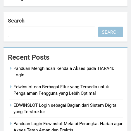
Search
SEARCH
Recent Posts
Panduan Menghindari Kendala Akses pada TIARA4D
Login
Edwinslot dan Berbagai Fitur yang Tersedia untuk
Pengalaman Pengguna yang Lebih Optimal
EDWINSLOT Login sebagai Bagian dari Sistem Digital
yang Terstruktur
Panduan Login Edwinslot Melalui Perangkat Harian agar
Akses Tetap Aman dan Praktis