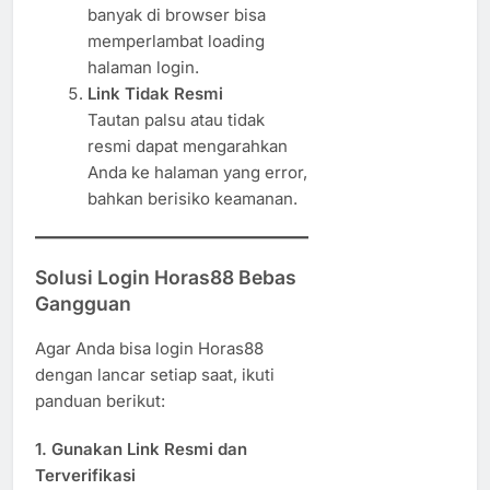
banyak di browser bisa
memperlambat loading
halaman login.
Link Tidak Resmi
Tautan palsu atau tidak
resmi dapat mengarahkan
Anda ke halaman yang error,
bahkan berisiko keamanan.
Solusi Login Horas88 Bebas
Gangguan
Agar Anda bisa login Horas88
dengan lancar setiap saat, ikuti
panduan berikut:
1.
Gunakan Link Resmi dan
Terverifikasi