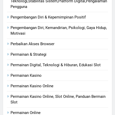
Teknologi,Stabilitas Sistem,Platform Digital,Pengalaman
Pengguna
Pengembangan Diri & Kepemimpinan Positif
Pengembangan Diri, Kemandirian, Psikologi, Gaya Hidup,
Motivasi
Perbaikan Akses Browser
Permainan & Strategi
Permainan Digital, Teknologi & Hiburan, Edukasi Slot
Permainan Kasino
Permainan Kasino Online
Permainan Kasino Online, Slot Online, Panduan Bermain
Slot
Permainan Online