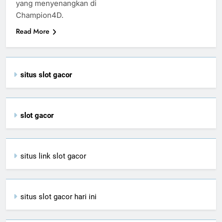
yang menyenangkan di
Champion4D.
Read More
situs slot gacor
slot gacor
situs link slot gacor
situs slot gacor hari ini