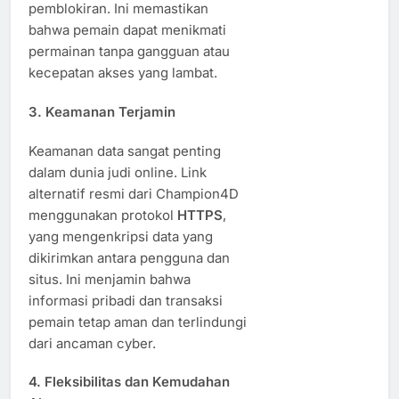
pemblokiran. Ini memastikan
bahwa pemain dapat menikmati
permainan tanpa gangguan atau
kecepatan akses yang lambat.
3.
Keamanan Terjamin
Keamanan data sangat penting
dalam dunia judi online. Link
alternatif resmi dari Champion4D
menggunakan protokol
HTTPS
,
yang mengenkripsi data yang
dikirimkan antara pengguna dan
situs. Ini menjamin bahwa
informasi pribadi dan transaksi
pemain tetap aman dan terlindungi
dari ancaman cyber.
4.
Fleksibilitas dan Kemudahan