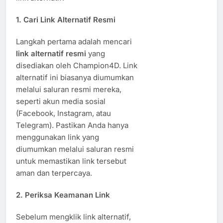
1.
Cari Link Alternatif Resmi
Langkah pertama adalah mencari
link alternatif resmi
yang
disediakan oleh Champion4D. Link
alternatif ini biasanya diumumkan
melalui saluran resmi mereka,
seperti akun media sosial
(Facebook, Instagram, atau
Telegram). Pastikan Anda hanya
menggunakan link yang
diumumkan melalui saluran resmi
untuk memastikan link tersebut
aman dan terpercaya.
2.
Periksa Keamanan Link
Sebelum mengklik link alternatif,