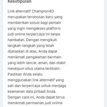
Kesimpulan
Link alternatif Champion4D
merupakan terobosan baru yang
memberikan solusi bagi pemain
yang ingin mengakses platform
judi online terpercaya ini tanpa
hambatan. Dengan mengikuti
langkah-langkah yang telah
dijelaskan di atas, Anda dapat
menikmati pengalaman bermain
yang lebih lancar, aman, dan stabil
meskipun situs utama terblokir.
Pastikan Anda selalu
menggunakan link alternatif yang
sah dan terpercaya untuk menjaga
keamanan data pribadi Anda.
Dengan cara ini, Anda dapat terus
menikmati permainan judi online