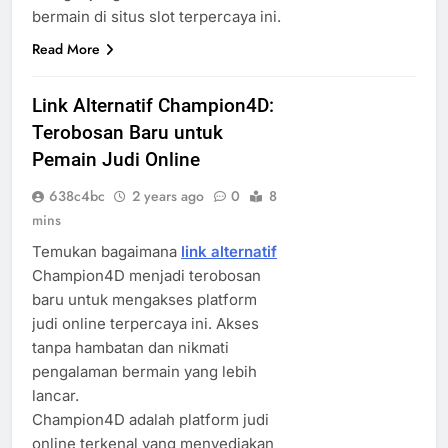
bermain di situs slot terpercaya ini.
Read More
Link Alternatif Champion4D:
Terobosan Baru untuk
Pemain Judi Online
638c4bc
2 years ago
0
8
mins
Temukan bagaimana
link alternatif
Champion4D menjadi terobosan
baru untuk mengakses platform
judi online terpercaya ini. Akses
tanpa hambatan dan nikmati
pengalaman bermain yang lebih
lancar.
Champion4D adalah platform judi
online terkenal yang menyediakan