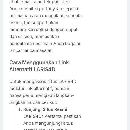
chat, email, atau telepon. Jika
Anda memiliki pertanyaan seputar
permainan atau mengalami kendala
teknis, tim support akan
memberikan solusi dengan cepat
dan efisien, memastikan
pengalaman bermain Anda berjalan
lancar tanpa masalah.
Cara Menggunakan Link
Alternatif LARIS4D
Untuk mengakses situs LARIS4D
melalui link alternatif, pemain
hanya perlu mengikuti langkah-
langkah mudah berikut:
Kunjungi Situs Resmi
LARIS4D:
Pertama, pastikan
Anda mengunjungi situs