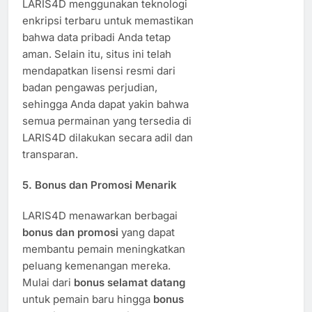
LARIS4D menggunakan teknologi
enkripsi terbaru untuk memastikan
bahwa data pribadi Anda tetap
aman. Selain itu, situs ini telah
mendapatkan lisensi resmi dari
badan pengawas perjudian,
sehingga Anda dapat yakin bahwa
semua permainan yang tersedia di
LARIS4D dilakukan secara adil dan
transparan.
5. Bonus dan Promosi Menarik
LARIS4D menawarkan berbagai
bonus dan promosi
yang dapat
membantu pemain meningkatkan
peluang kemenangan mereka.
Mulai dari
bonus selamat datang
untuk pemain baru hingga
bonus