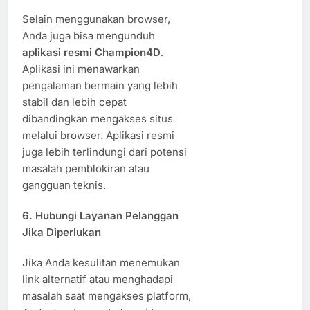
Selain menggunakan browser,
Anda juga bisa mengunduh
aplikasi resmi Champion4D
.
Aplikasi ini menawarkan
pengalaman bermain yang lebih
stabil dan lebih cepat
dibandingkan mengakses situs
melalui browser. Aplikasi resmi
juga lebih terlindungi dari potensi
masalah pemblokiran atau
gangguan teknis.
6.
Hubungi Layanan Pelanggan
Jika Diperlukan
Jika Anda kesulitan menemukan
link alternatif atau menghadapi
masalah saat mengakses platform,