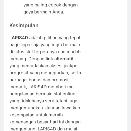
yang paling cocok dengan
gaya bermain Anda.
Kesimpulan
LARIS4D
adalah pilihan yang tepat
bagi siapa saja yang ingin bermain
di situs slot terpercaya dan mudah
menang. Dengan
link alternatif
yang memudahkan akses, jackpot
progresif yang menggiurkan, serta
berbagai bonus dan promosi
menarik, LARIS4D memberikan
pengalaman bermain slot online
yang tidak hanya seru tetapi juga
menguntungkan. Jangan lewatkan
kesempatan untuk meraih
kemenangan besar hari ini dengan
mengunjungi LARIS4D dan mulai