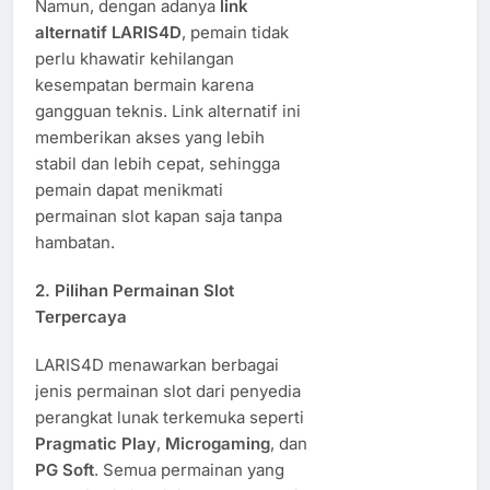
Namun, dengan adanya
link
alternatif LARIS4D
, pemain tidak
perlu khawatir kehilangan
kesempatan bermain karena
gangguan teknis. Link alternatif ini
memberikan akses yang lebih
stabil dan lebih cepat, sehingga
pemain dapat menikmati
permainan slot kapan saja tanpa
hambatan.
2. Pilihan Permainan Slot
Terpercaya
LARIS4D menawarkan berbagai
jenis permainan slot dari penyedia
perangkat lunak terkemuka seperti
Pragmatic Play
,
Microgaming
, dan
PG Soft
. Semua permainan yang