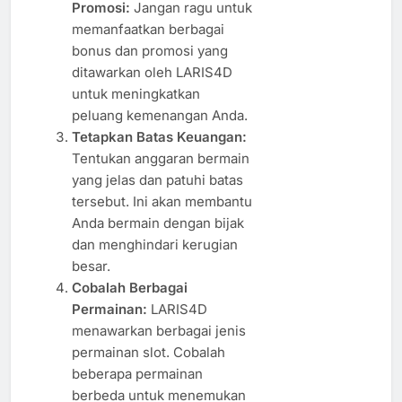
Promosi:
Jangan ragu untuk
memanfaatkan berbagai
bonus dan promosi yang
ditawarkan oleh LARIS4D
untuk meningkatkan
peluang kemenangan Anda.
Tetapkan Batas Keuangan:
Tentukan anggaran bermain
yang jelas dan patuhi batas
tersebut. Ini akan membantu
Anda bermain dengan bijak
dan menghindari kerugian
besar.
Cobalah Berbagai
Permainan:
LARIS4D
menawarkan berbagai jenis
permainan slot. Cobalah
beberapa permainan
berbeda untuk menemukan