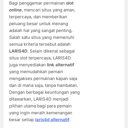
Bagi penggemar permainan
slot
online
, mencari situs yang aman,
terpercaya, dan memberikan
peluang besar untuk menang
adalah hal yang sangat penting.
Salah satu situs yang memenuhi
semua kriteria tersebut adalah
LARIS4D
. Selain dikenal sebagai
situs slot terpercaya, LARIS4D
juga menyediakan
link alternatif
yang memudahkan pemain
mengakses permainan kapan saja
dan di mana saja, tanpa hambatan.
Dengan berbagai keuntungan yang
ditawarkan, LARIS4D menjadi
pilihan utama bagi para pemain
yang ingin meraih kemenangan
besar setiap
laris4d alternatif
.