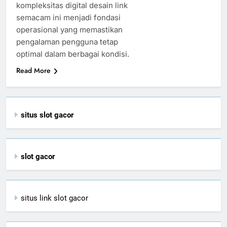
kompleksitas digital desain link
semacam ini menjadi fondasi
operasional yang memastikan
pengalaman pengguna tetap
optimal dalam berbagai kondisi.
Read More
situs slot gacor
slot gacor
situs link slot gacor