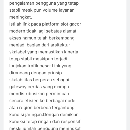
pengalaman pengguna yang tetap
stabil meskipun volume layanan
meningkat.
Istilah link pada platform slot gacor
modern tidak lagi sebatas alamat
akses namun telah berkembang
menjadi bagian dari arsitektur
skalabel yang memastikan kinerja
tetap stabil meskipun terjadi
lonjakan trafik besar.Link yang
dirancang dengan prinsip
skalabilitas berperan sebagai
gateway cerdas yang mampu
mendistribusikan permintaan
secara efisien ke berbagai node
atau region berbeda tergantung
kondisi jaringan.Dengan demikian
koneksi tetap ringan dan responsif
meski jumlah pengguna meningkat