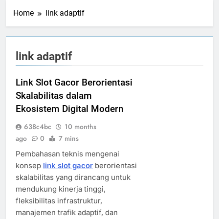
Home
link adaptif
link adaptif
Link Slot Gacor Berorientasi
Skalabilitas dalam
Ekosistem Digital Modern
638c4bc
10 months
ago
0
7 mins
Pembahasan teknis mengenai
konsep
link slot gacor
berorientasi
skalabilitas yang dirancang untuk
mendukung kinerja tinggi,
fleksibilitas infrastruktur,
manajemen trafik adaptif, dan