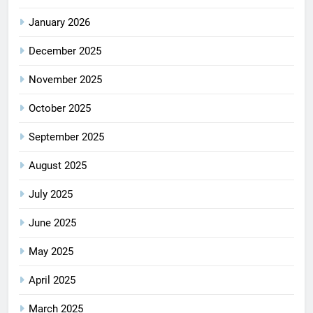
January 2026
December 2025
November 2025
October 2025
September 2025
August 2025
July 2025
June 2025
May 2025
April 2025
March 2025