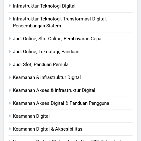
Infrastruktur Teknologi Digital
Infrastruktur Teknologi, Transformasi Digital,
Pengembangan Sistem
Judi Online, Slot Online, Pembayaran Cepat
Judi Online, Teknologi, Panduan
Judi Slot, Panduan Pemula
Keamanan & Infrastruktur Digital
Keamanan Akses & Infrastruktur Digital
Keamanan Akses Digital & Panduan Pengguna
Keamanan Digital
Keamanan Digital & Aksesibilitas