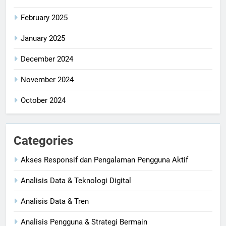
February 2025
January 2025
December 2024
November 2024
October 2024
Categories
Akses Responsif dan Pengalaman Pengguna Aktif
Analisis Data & Teknologi Digital
Analisis Data & Tren
Analisis Pengguna & Strategi Bermain