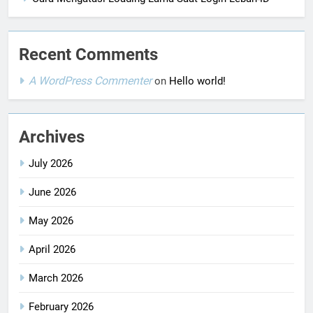
Recent Comments
A WordPress Commenter
on
Hello world!
Archives
July 2026
June 2026
May 2026
April 2026
March 2026
February 2026