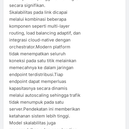
secara signifikan.
Skalabilitas pada link dicapai
melalui kombinasi beberapa
komponen seperti multi-layer
routing, load balancing adaptif, dan
integrasi cloud-native dengan
orchestrator.Modern platform
tidak menempatkan seluruh
koneksi pada satu titik melainkan
memecahnya ke dalam jaringan
endpoint terdistribusi.Tiap
endpoint dapat memperluas
kapasitasnya secara dinamis
melalui autoscaling sehingga trafik
tidak menumpuk pada satu
server.Pendekatan ini memberikan
ketahanan sistem lebih tinggi.
Model skalabilitas juga