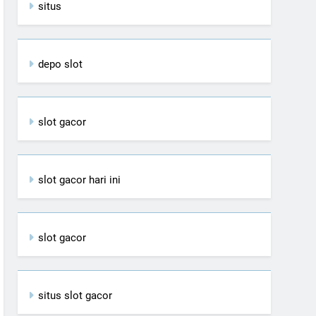
situs
depo slot
slot gacor
slot gacor hari ini
slot gacor
situs slot gacor