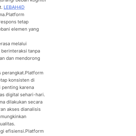
t.
LEBAH4D
ma.Platform
respons tetap
bebani elemen yang
rasa melalui
berinteraksi tanpa
san dan mendorong
s perangkat.Platform
tap konsisten di
 penting karena
 digital sehari-hari.
ma dilakukan secara
an akses dianalisis
memungkinkan
alitas.
gi efisiensi.Platform