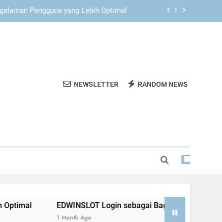
engalaman Pengguna yang Lebih Optimal
 dari Sistem Digital yang Terstruktur
ian agar Akses Tetap Aman dan Praktis
ri Kendala Akses pada TIARA4D Login
NEWSLETTER
RANDOM NEWS
engalaman Pengguna yang Lebih Optimal
 dari Sistem Digital yang Terstruktur
lou.
ian agar Akses Tetap Aman dan Praktis
EDWINSLOT Login sebagai Bagian dari Sistem Digital yang 
1 Month Ago