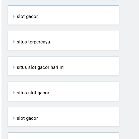
slot gacor
situs terpercaya
situs slot gacor hari ini
situs slot gacor
slot gacor