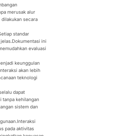
embangan
npa merusak alur
 dilakukan secara
etiap standar
 jelas.Dokumentasi ini
 memudahkan evaluasi
menjadi keunggulan
teraksi akan lebih
ncanaan teknologi
selalu dapat
i tanpa kehilangan
tangan sistem dan
gunaan.Interaksi
 pada aktivitas
eningkatkan kepuasan