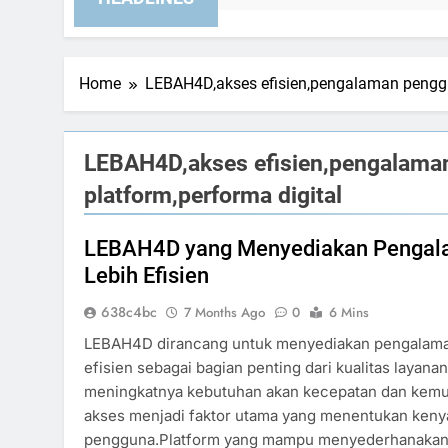
Home
LEBAH4D,akses efisien,pengalaman pengguna
LEBAH4D,akses efisien,pengalaman
platform,performa digital
LEBAH4D yang Menyediakan Pengal
Lebih Efisien
638c4bc
7 Months Ago
0
6 Mins
LEBAH4D dirancang untuk menyediakan pengalaman
efisien sebagai bagian penting dari kualitas layanan
meningkatnya kebutuhan akan kecepatan dan kemu
akses menjadi faktor utama yang menentukan ken
pengguna.Platform yang mampu menyederhanakan 