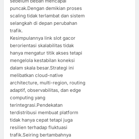
sebelum beban mencapai
puncak.Dengan demikian proses
scaling tidak terlambat dan sistem
selangkah di depan perubahan
trafik.
Kesimpulannya link slot gacor
berorientasi skalabilitas tidak
hanya mengatur titik akses tetapi
mengelola kestabilan koneksi
dalam skala besar.Strategi ini
melibatkan cloud-native
architecture, multi-region, routing
adaptif, observabilitas, dan edge
computing yang
terintegrasi.Pendekatan
terdistribusi membuat platform
tidak hanya cepat tetapi juga
resilien terhadap fluktuasi
trafik.Seiring bertambahnya