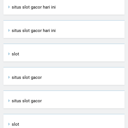
situs slot gacor hari ini
situs slot gacor hari ini
slot
situs slot gacor
situs slot gacor
slot