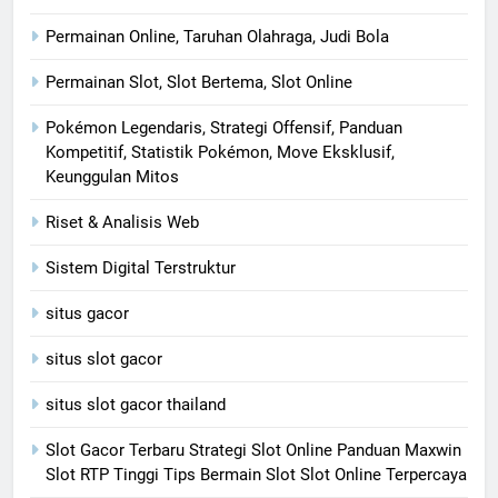
Permainan Online, Taruhan Olahraga, Judi Bola
Permainan Slot, Slot Bertema, Slot Online
Pokémon Legendaris, Strategi Offensif, Panduan
Kompetitif, Statistik Pokémon, Move Eksklusif,
Keunggulan Mitos
Riset & Analisis Web
Sistem Digital Terstruktur
situs gacor
situs slot gacor
situs slot gacor thailand
Slot Gacor Terbaru Strategi Slot Online Panduan Maxwin
Slot RTP Tinggi Tips Bermain Slot Slot Online Terpercaya