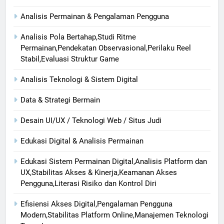
Analisis Permainan & Pengalaman Pengguna
Analisis Pola Bertahap,Studi Ritme
Permainan,Pendekatan Observasional,Perilaku Reel
Stabil,Evaluasi Struktur Game
Analisis Teknologi & Sistem Digital
Data & Strategi Bermain
Desain UI/UX / Teknologi Web / Situs Judi
Edukasi Digital & Analisis Permainan
Edukasi Sistem Permainan Digital,Analisis Platform dan
UX,Stabilitas Akses & Kinerja,Keamanan Akses
Pengguna,Literasi Risiko dan Kontrol Diri
Efisiensi Akses Digital,Pengalaman Pengguna
Modern,Stabilitas Platform Online,Manajemen Teknologi