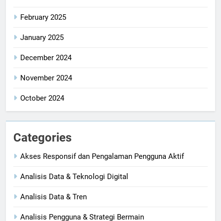
February 2025
January 2025
December 2024
November 2024
October 2024
Categories
Akses Responsif dan Pengalaman Pengguna Aktif
Analisis Data & Teknologi Digital
Analisis Data & Tren
Analisis Pengguna & Strategi Bermain