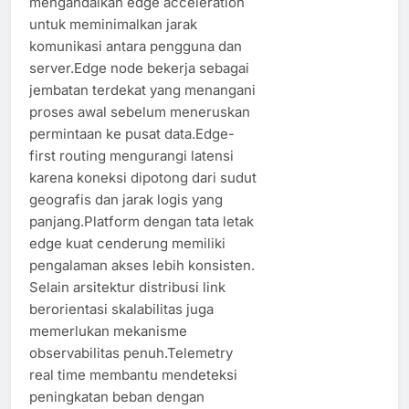
mengandalkan edge acceleration
untuk meminimalkan jarak
komunikasi antara pengguna dan
server.Edge node bekerja sebagai
jembatan terdekat yang menangani
proses awal sebelum meneruskan
permintaan ke pusat data.Edge-
first routing mengurangi latensi
karena koneksi dipotong dari sudut
geografis dan jarak logis yang
panjang.Platform dengan tata letak
edge kuat cenderung memiliki
pengalaman akses lebih konsisten.
Selain arsitektur distribusi link
berorientasi skalabilitas juga
memerlukan mekanisme
observabilitas penuh.Telemetry
real time membantu mendeteksi
peningkatan beban dengan