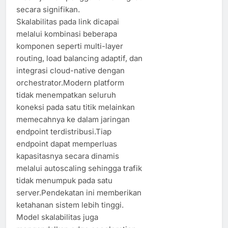
secara signifikan.
Skalabilitas pada link dicapai
melalui kombinasi beberapa
komponen seperti multi-layer
routing, load balancing adaptif, dan
integrasi cloud-native dengan
orchestrator.Modern platform
tidak menempatkan seluruh
koneksi pada satu titik melainkan
memecahnya ke dalam jaringan
endpoint terdistribusi.Tiap
endpoint dapat memperluas
kapasitasnya secara dinamis
melalui autoscaling sehingga trafik
tidak menumpuk pada satu
server.Pendekatan ini memberikan
ketahanan sistem lebih tinggi.
Model skalabilitas juga