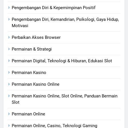
Pengembangan Diri & Kepemimpinan Positif
Pengembangan Diri, Kemandirian, Psikologi, Gaya Hidup,
Motivasi
Perbaikan Akses Browser
Permainan & Strategi
Permainan Digital, Teknologi & Hiburan, Edukasi Slot
Permainan Kasino
Permainan Kasino Online
Permainan Kasino Online, Slot Online, Panduan Bermain
Slot
Permainan Online
Permainan Online, Casino, Teknologi Gaming