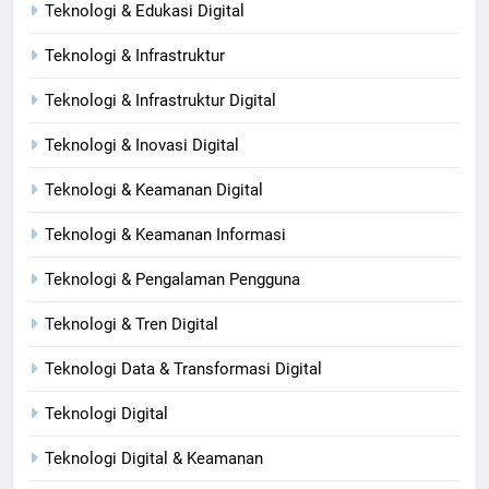
Teknologi & Edukasi Digital
Teknologi & Infrastruktur
Teknologi & Infrastruktur Digital
Teknologi & Inovasi Digital
Teknologi & Keamanan Digital
Teknologi & Keamanan Informasi
Teknologi & Pengalaman Pengguna
Teknologi & Tren Digital
Teknologi Data & Transformasi Digital
Teknologi Digital
Teknologi Digital & Keamanan