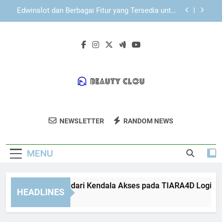
Skip
EDWINSLOT Login sebagai Bagian dari Sistem
to
Digital yang Terstruktur
content
Panduan Login Edwinslot Melalui Perangkat
Harian agar Akses Tetap Aman dan Praktis
Panduan Menghindari Kendala Akses pada
TIARA4D Login
Edwinslot dan Berbagai Fitur yang Tersedia untuk
Pengalaman Pengguna yang Lebih Optimal
EDWINSLOT Login sebagai Bagian dari Sistem
Digital yang Terstruktur
Beauty Clou
Temukan Produk Kecantikan Dan
Panduan Login Edwinslot Melalui Perangkat
NEWSLETTER
RANDOM NEWS
Harian agar Akses Tetap Aman dan Praktis
Perawatan Kulit Berkualitas Di Beauty Clou.
MENU
nduan Menghindari Kendala Akses pada TIARA4D Login
HEADLINES
Month Ago