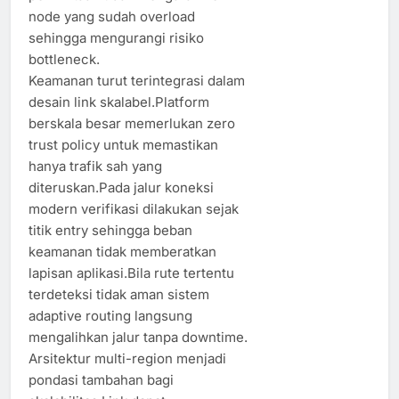
node yang sudah overload
sehingga mengurangi risiko
bottleneck.
Keamanan turut terintegrasi dalam
desain link skalabel.Platform
berskala besar memerlukan zero
trust policy untuk memastikan
hanya trafik sah yang
diteruskan.Pada jalur koneksi
modern verifikasi dilakukan sejak
titik entry sehingga beban
keamanan tidak memberatkan
lapisan aplikasi.Bila rute tertentu
terdeteksi tidak aman sistem
adaptive routing langsung
mengalihkan jalur tanpa downtime.
Arsitektur multi-region menjadi
pondasi tambahan bagi