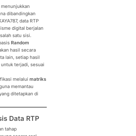
ng menunjukkan
una dibandingkan
 KAYA787, data RTP
me digital berjalan
alah satu sisi.
rbasis
Random
akan hasil secara
 lain, setiap hasil
ntuk terjadi, sesuai
ikasi melalui
matriks
i guna memantau
yang ditetapkan di
sis Data RTP
an tahap