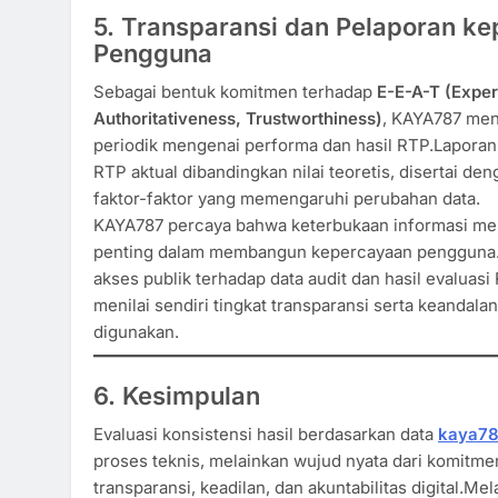
5. Transparansi dan Pelaporan k
Pengguna
Sebagai bentuk komitmen terhadap
E-E-A-T (Exper
Authoritativeness, Trustworthiness)
, KAYA787 men
periodik mengenai performa dan hasil RTP.Laporan 
RTP aktual dibandingkan nilai teoretis, disertai den
faktor-faktor yang memengaruhi perubahan data.
KAYA787 percaya bahwa keterbukaan informasi me
penting dalam membangun kepercayaan penggun
akses publik terhadap data audit dan hasil evaluas
menilai sendiri tingkat transparansi serta keandala
digunakan.
6. Kesimpulan
Evaluasi konsistensi hasil berdasarkan data
kaya78
proses teknis, melainkan wujud nyata dari komitme
transparansi, keadilan, dan akuntabilitas digital.Me