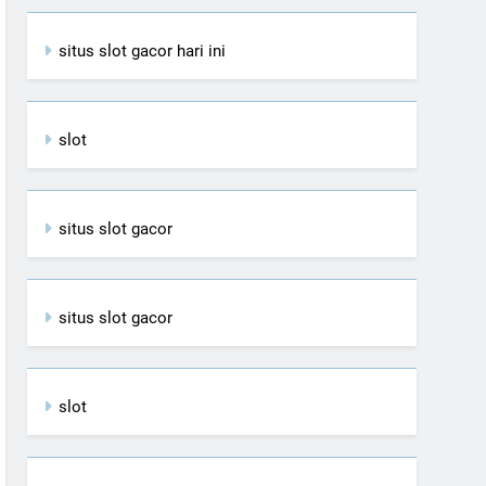
situs slot gacor hari ini
slot
situs slot gacor
situs slot gacor
slot