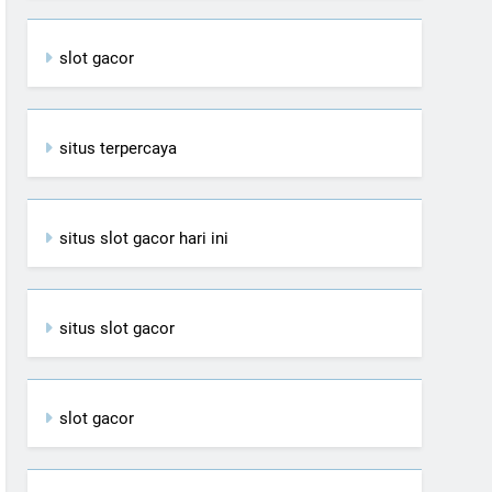
slot gacor
situs terpercaya
situs slot gacor hari ini
situs slot gacor
slot gacor