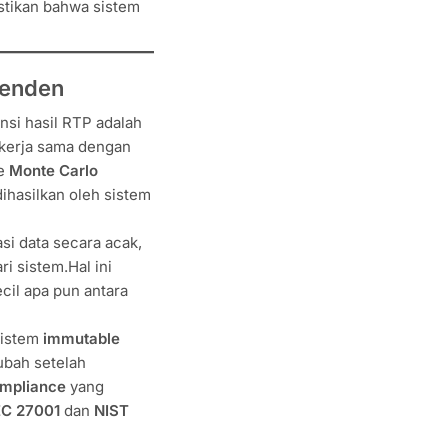
astikan bahwa sistem
penden
nsi hasil RTP adalah
kerja sama dengan
de
Monte Carlo
ihasilkan oleh sistem
si data secara acak,
i sistem.Hal ini
il apa pun antara
 sistem
immutable
ubah setelah
ompliance
yang
EC 27001
dan
NIST