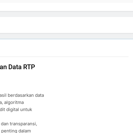
kan Data RTP
asil berdasarkan data
, algoritma
dit digital untuk
 dan transparansi,
r penting dalam