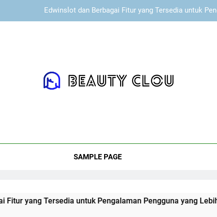
Edwinslot dan Berbagai Fitur yang Tersedia untuk P
EDWINSLOT Login sebagai Bagian
Panduan Login Edwinslot Melalui Perangkat Har
Panduan Menghinda
Edwinslot dan Berbagai Fitur yang Tersedia untuk P
EDWINSLOT Login sebagai Bagian
uty Clou
oduk Kecantikan Dan Perawatan Kulit Berkualitas Di Beauty C
Panduan Login Edwinslot Melalui Perangkat Har
SAMPLE PAGE
g Tersedia untuk Pengalaman Pengguna yang Lebih Optimal