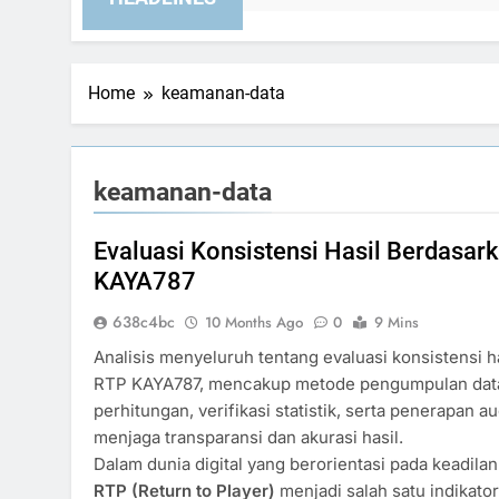
Home
keamanan-data
keamanan-data
Evaluasi Konsistensi Hasil Berdasar
KAYA787
638c4bc
10 Months Ago
0
9 Mins
Analisis menyeluruh tentang evaluasi konsistensi h
RTP KAYA787, mencakup metode pengumpulan data
perhitungan, verifikasi statistik, serta penerapan au
menjaga transparansi dan akurasi hasil.
Dalam dunia digital yang berorientasi pada keadilan
RTP (Return to Player)
menjadi salah satu indikato