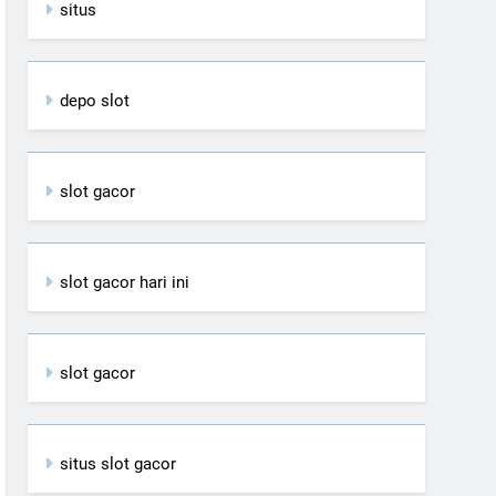
situs
depo slot
slot gacor
slot gacor hari ini
slot gacor
situs slot gacor