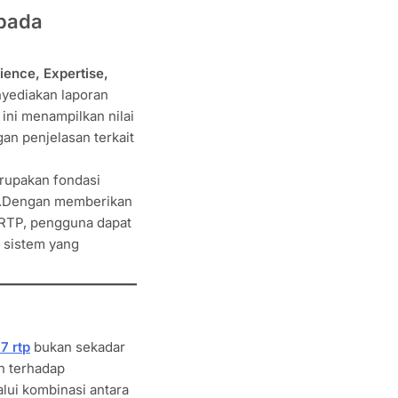
epada
ience, Expertise,
yediakan laporan
ini menampilkan nilai
gan penjelasan terkait
rupakan fondasi
a.Dengan memberikan
i RTP, pengguna dapat
n sistem yang
7 rtp
bukan sekadar
n terhadap
lalui kombinasi antara