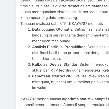
pengumpulan data dari aktivitas digital yang berlan
time.Seluruh hasil aktivitas dicatat dalam
database 
diolah menggunakan sistem analitik berbasis cloud
kemampuan
big data processing
.
Tahapan evaluasi data RTP di KAYA787 meliputi:
Data Logging Otomatis:
Setiap hasil sistem
langsung di server utama dengan timestamp 
mencegah manipulasi.
Analisis Distribusi Probabilitas:
Data dianali
distribusi hasil tetap proporsional dengan ni
telah ditentukan.
Kalkulasi Deviasi Standar:
Sistem mengukur 
aktual dan RTP teoritis guna mendeteksi keti
Pemetaan Tren Waktu:
Evaluasi dilakukan se
mingguan, bulanan) untuk melihat pola kestab
ke waktu.
KAYA787 menggunakan
algoritma statistik adaptif
anomali secara otomatis.Anomali yang ditemukan a