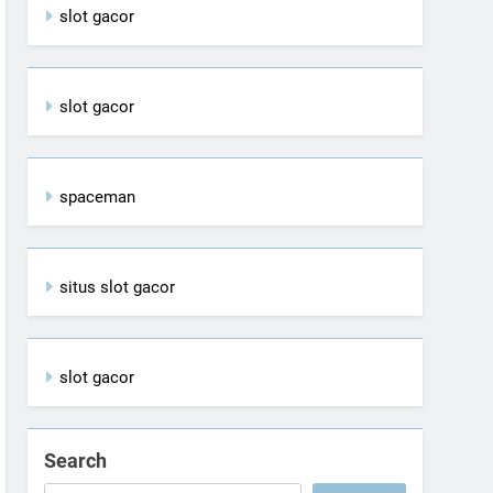
slot gacor
slot gacor
spaceman
situs slot gacor
slot gacor
Search