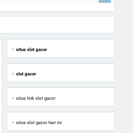
situs slot gacor
slot gacor
situs link slot gacor
situs slot gacor hari ini