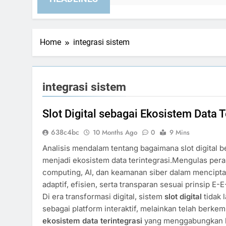
Home
integrasi sistem
integrasi sistem
Slot Digital sebagai Ekosistem Data T
638c4bc
10 Months Ago
0
9 Mins
Analisis mendalam tentang bagaimana slot digital b
menjadi ekosistem data terintegrasi.Mengulas peran
computing, AI, dan keamanan siber dalam mencipt
adaptif, efisien, serta transparan sesuai prinsip E-E
Di era transformasi digital, sistem
slot digital
tidak 
sebagai platform interaktif, melainkan telah berke
ekosistem data terintegrasi
yang menggabungkan 