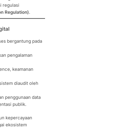
i regulasi
n Regulation)
.
ital
kses bergantung pada
kan pengalaman
cience, keamanan
 sistem diaudit oleh
dan penggunaan data
ntasi publik.
gun kepercayaan
gai ekosistem