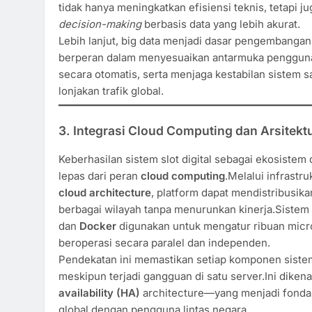
tidak hanya meningkatkan efisiensi teknis, tetapi 
decision-making
berbasis data yang lebih akurat.
Lebih lanjut, big data menjadi dasar pengembangan
berperan dalam menyesuaikan antarmuka penggun
secara otomatis, serta menjaga kestabilan sistem 
lonjakan trafik global.
3. Integrasi Cloud Computing dan Arsitektu
Keberhasilan sistem slot digital sebagai ekosistem d
lepas dari peran
cloud computing
.Melalui infrastr
cloud architecture
, platform dapat mendistribusika
berbagai wilayah tanpa menurunkan kinerja.Sistem
dan
Docker
digunakan untuk mengatur ribuan micr
beroperasi secara paralel dan independen.
Pendekatan ini memastikan setiap komponen sistem
meskipun terjadi gangguan di satu server.Ini diken
availability (HA)
architecture—yang menjadi fondasi
global dengan pengguna lintas negara.