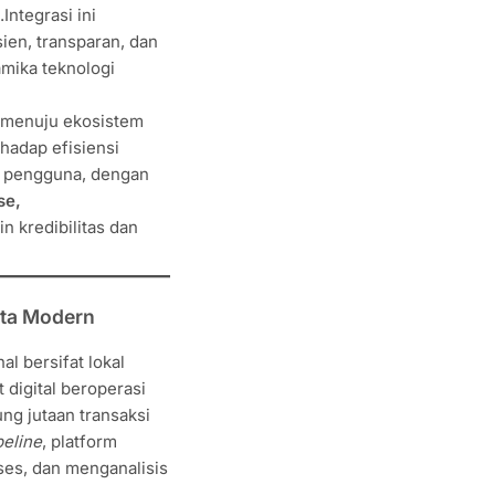
Integrasi ini
ien, transparan, dan
mika teknologi
l menuju ekosistem
hadap efisiensi
n pengguna, dengan
se,
 kredibilitas dan
ata Modern
al bersifat lokal
 digital beroperasi
ng jutaan transaksi
peline
, platform
s, dan menganalisis