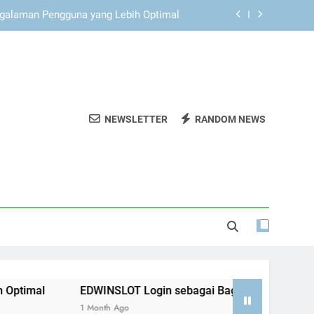
engalaman Pengguna yang Lebih Optimal
 dari Sistem Digital yang Terstruktur
ian agar Akses Tetap Aman dan Praktis
ri Kendala Akses pada TIARA4D Login
NEWSLETTER
RANDOM NEWS
engalaman Pengguna yang Lebih Optimal
 dari Sistem Digital yang Terstruktur
lou.
ian agar Akses Tetap Aman dan Praktis
EDWINSLOT Login sebagai Bagian dari Sistem Digital yang 
1 Month Ago