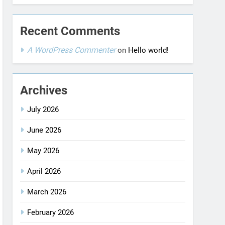
Recent Comments
A WordPress Commenter
on
Hello world!
Archives
July 2026
June 2026
May 2026
April 2026
March 2026
February 2026