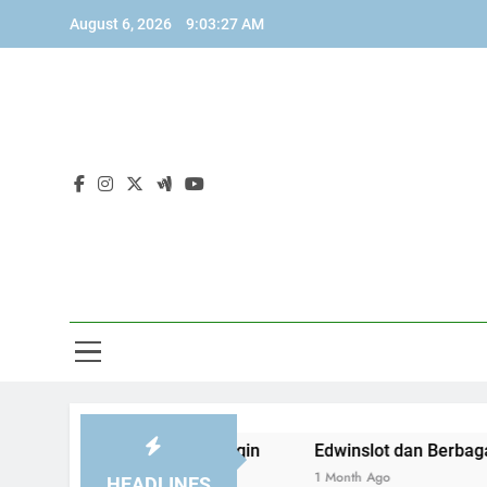
Skip
August 6, 2026
9:03:28 AM
to
content
Bea
Temukan Pr
 pada TIARA4D Login
Edwinslot dan Berbagai Fitur yan
1 Month Ago
HEADLINES