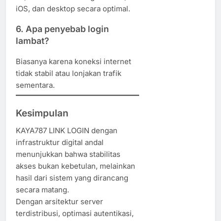
iOS, dan desktop secara optimal.
6. Apa penyebab login
lambat?
Biasanya karena koneksi internet
tidak stabil atau lonjakan trafik
sementara.
Kesimpulan
KAYA787 LINK LOGIN dengan
infrastruktur digital andal
menunjukkan bahwa stabilitas
akses bukan kebetulan, melainkan
hasil dari sistem yang dirancang
secara matang.
Dengan arsitektur server
terdistribusi, optimasi autentikasi,