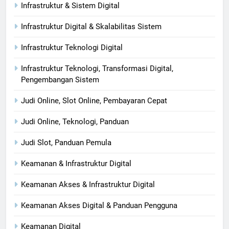
Infrastruktur & Sistem Digital
Infrastruktur Digital & Skalabilitas Sistem
Infrastruktur Teknologi Digital
Infrastruktur Teknologi, Transformasi Digital,
Pengembangan Sistem
Judi Online, Slot Online, Pembayaran Cepat
Judi Online, Teknologi, Panduan
Judi Slot, Panduan Pemula
Keamanan & Infrastruktur Digital
Keamanan Akses & Infrastruktur Digital
Keamanan Akses Digital & Panduan Pengguna
Keamanan Digital