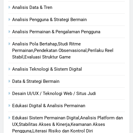
Analisis Data & Tren
Analisis Pengguna & Strategi Bermain
Analisis Permainan & Pengalaman Pengguna
Analisis Pola Bertahap,Studi Ritme
Permainan,Pendekatan Observasional,Perilaku Reel
Stabil,Evaluasi Struktur Game
Analisis Teknologi & Sistem Digital
Data & Strategi Bermain
Desain UI/UX / Teknologi Web / Situs Judi
Edukasi Digital & Analisis Permainan
Edukasi Sistem Permainan Digital,Analisis Platform dan
UX,Stabilitas Akses & Kinerja,Keamanan Akses
Pengguna,Literasi Risiko dan Kontrol Diri