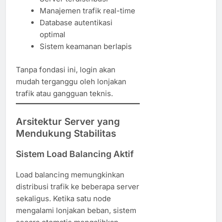
Manajemen trafik real-time
Database autentikasi
optimal
Sistem keamanan berlapis
Tanpa fondasi ini, login akan
mudah terganggu oleh lonjakan
trafik atau gangguan teknis.
Arsitektur Server yang
Mendukung Stabilitas
Sistem Load Balancing Aktif
Load balancing memungkinkan
distribusi trafik ke beberapa server
sekaligus. Ketika satu node
mengalami lonjakan beban, sistem