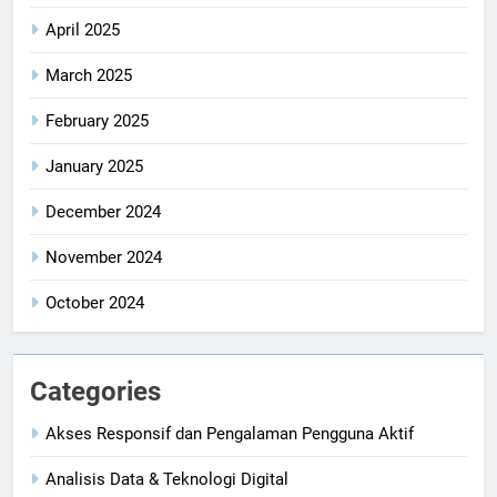
April 2025
March 2025
February 2025
January 2025
December 2024
November 2024
October 2024
Categories
Akses Responsif dan Pengalaman Pengguna Aktif
Analisis Data & Teknologi Digital