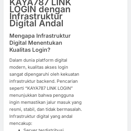
KAYA787 LINK
LOGIN dengan
Infrastruktur
Digital Andal
Mengapa Infrastruktur
Digital Menentukan
Kualitas Login?
Dalam dunia platform digital
modern, kualitas akses login
sangat dipengaruhi oleh kekuatan
infrastruktur backend. Pencarian
seperti “KAYA787 LINK LOGIN”
menunjukkan bahwa pengguna
ingin memastikan jalur masuk yang
resmi, stabil, dan tidak bermasalah.
Infrastruktur digital yang andal
mencakup:
Server terdistribusi