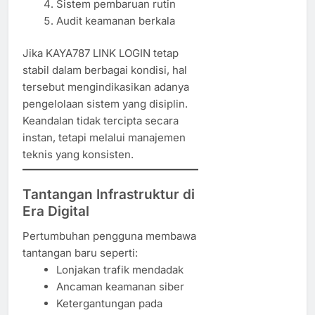
Sistem pembaruan rutin
Audit keamanan berkala
Jika KAYA787 LINK LOGIN tetap
stabil dalam berbagai kondisi, hal
tersebut mengindikasikan adanya
pengelolaan sistem yang disiplin.
Keandalan tidak tercipta secara
instan, tetapi melalui manajemen
teknis yang konsisten.
Tantangan Infrastruktur di
Era Digital
Pertumbuhan pengguna membawa
tantangan baru seperti:
Lonjakan trafik mendadak
Ancaman keamanan siber
Ketergantungan pada