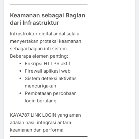
Keamanan sebagai Bagian
dari Infrastruktur
Infrastruktur digital andal selalu
menyertakan proteksi keamanan
sebagai bagian inti sistem.
Beberapa elemen penting:
Enkripsi HTTPS aktif
Firewall aplikasi web
Sistem deteksi aktivitas
mencurigakan
Pembatasan percobaan
login berulang
KAYA787 LINK LOGIN yang aman
adalah hasil integrasi antara
keamanan dan performa.