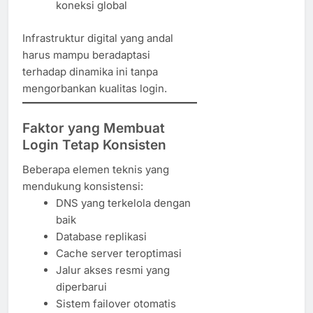
koneksi global
Infrastruktur digital yang andal
harus mampu beradaptasi
terhadap dinamika ini tanpa
mengorbankan kualitas login.
Faktor yang Membuat
Login Tetap Konsisten
Beberapa elemen teknis yang
mendukung konsistensi:
DNS yang terkelola dengan
baik
Database replikasi
Cache server teroptimasi
Jalur akses resmi yang
diperbarui
Sistem failover otomatis