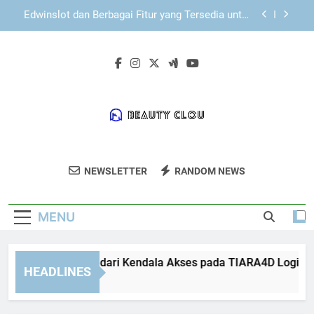
Skip
EDWINSLOT Login sebagai Bagian dari Sistem
to
Digital yang Terstruktur
content
Panduan Login Edwinslot Melalui Perangkat
Harian agar Akses Tetap Aman dan Praktis
Panduan Menghindari Kendala Akses pada
TIARA4D Login
Edwinslot dan Berbagai Fitur yang Tersedia untuk
Pengalaman Pengguna yang Lebih Optimal
EDWINSLOT Login sebagai Bagian dari Sistem
Digital yang Terstruktur
Beauty Clou
Temukan Produk Kecantikan Dan
Panduan Login Edwinslot Melalui Perangkat
NEWSLETTER
RANDOM NEWS
Harian agar Akses Tetap Aman dan Praktis
Perawatan Kulit Berkualitas Di Beauty Clou.
MENU
nduan Menghindari Kendala Akses pada TIARA4D Login
HEADLINES
Weeks Ago